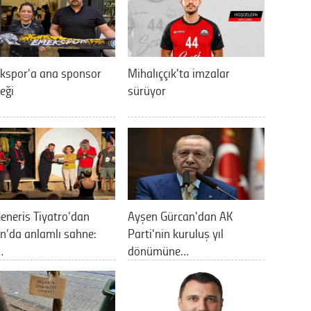
kspor’a ana sponsor
Mihalıççık'ta imzalar
eği
sürüyor
eneris Tiyatro’dan
Ayşen Gürcan'dan AK
n’da anlamlı sahne:
Parti'nin kuruluş yıl
…
dönümüne…