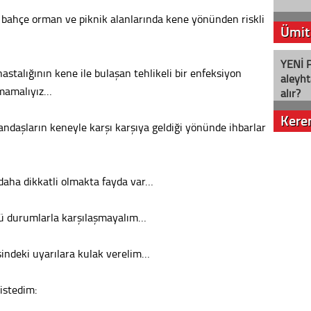
ğ, bahçe orman ve piknik alanlarında kene yönünden riskli
Ümit
YENİ P
stalığının kene ile bulaşan tehlikeli bir enfeksiyon
aleyht
rmamalıyız…
alır?
Kere
andaşların keneyle karşı karşıya geldiği yönünde ihbarlar
Nostalj
 daha dikkatli olmakta fayda var…
Seval
cü durumlarla karşılaşmayalım…
Es Es’
sindeki uyarılara kulak verelim…
istedim:
Ahme