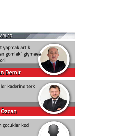
ZARLAR
t yapmak artık
ten gömlek” giymeye
or!
an Demir
ler kaderine terk
 Özcan
n çocuklar kod