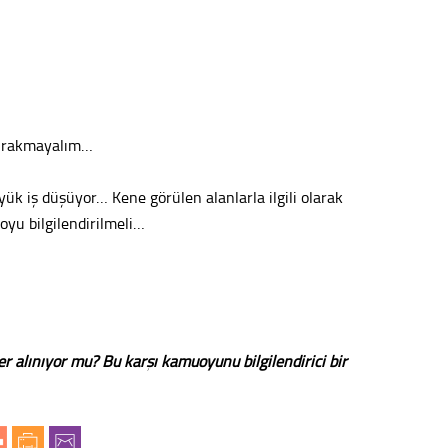
Konu
2023 y
bekliy
bırakmayalım…
Tüli
k iş düşüyor… Kene görülen alanlarla ilgili olarak
Düşükl
oyu bilgilendirilmeli…
Op. D
Sağlığı
er alınıyor mu? Bu karşı kamuoyunu bilgilendirici bir
Uzm. 