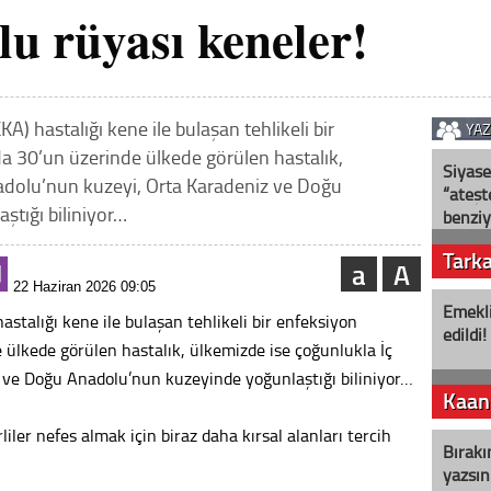
lu rüyası keneler!
) hastalığı kene ile bulaşan tehlikeli bir
YA
da 30’un üzerinde ülkede görülen hastalık,
Siyase
adolu’nun kuzeyi, Orta Karadeniz ve Doğu
“ateş
tığı biliniyor…
benziy
Tark
a
A
22 Haziran 2026 09:05
Emekli
stalığı kene ile bulaşan tehlikeli bir enfeksiyon
edildi!
 ülkede görülen hastalık, ülkemizde ise çoğunlukla İç
 ve Doğu Anadolu’nun kuzeyinde yoğunlaştığı biliniyor…
Kaan
liler nefes almak için biraz daha kırsal alanları tercih
Bırakı
yazsın