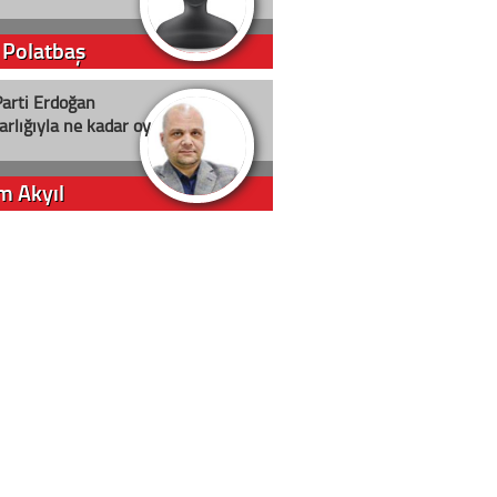
 Polatbaş
arti Erdoğan
arlığıyla ne kadar oy
m Akyıl
iye ilgiliyiz!
 Erci
in yolu açık olsun
t D. Canoruç