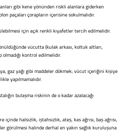
lanları gibi kene yönünden riskli alanlara giderken
Tepeba
olon paçaları çorapların içerisine sokulmalıdır.
birliği
ulaşı
ebilmesi için açık renkli kıyafetler tercih edilmelidir.
Fund
nüldüğünde vücutta (kulak arkası, koltuk altları,
CHP’li
p olmadığı kontrol edilmelidir.
kazana
seçiml
a, gaz yağı gibi maddeler dökmek; vücut içeriğini kişiye
Melt
likle yapılmamalıdır.
Gürha
Eskişe
stalığın bulaşma riskinin de o kadar azalacağı
Döne
Rifat
içinde halsizlik, iştahsızlık, ateş, kas ağrısı, baş ağrısı,
tiler görülmesi halinde derhal en yakın sağlık kuruluşuna
Sürdür
kültür