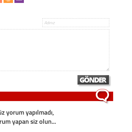
Vatand
M. M
Hayır,
Seda
z yorum yapılmadı,
orum yapan siz olun...