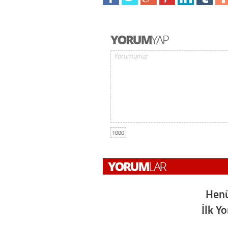
1000
Henü
İlk Y