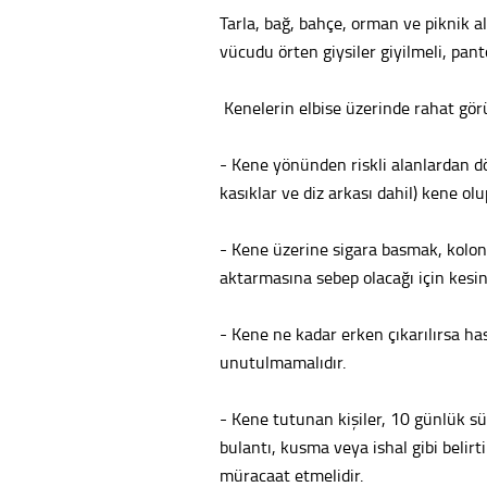
Tarla, bağ, bahçe, orman ve piknik a
vücudu örten giysiler giyilmeli, pant
Kenelerin elbise üzerinde rahat görül
- Kene yönünden riskli alanlardan dö
kasıklar ve diz arkası dahil) kene olu
- Kene üzerine sigara basmak, kolony
aktarmasına sebep olacağı için kesin
- Kene ne kadar erken çıkarılırsa ha
unutulmamalıdır.
- Kene tutunan kişiler, 10 günlük süre 
bulantı, kusma veya ishal gibi belir
müracaat etmelidir.