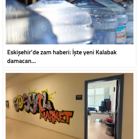
Eskişehir'de zam haberi: İşte yeni Kalabak
damacan…