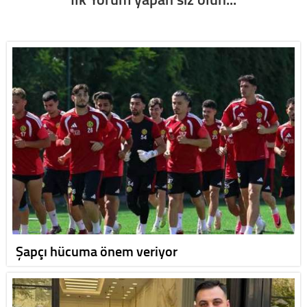
Şapçı hücuma önem veriyor