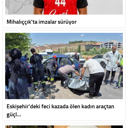
Mihalıççık'ta imzalar sürüyor
Eskişehir'deki feci kazada ölen kadın araçtan
güçl…