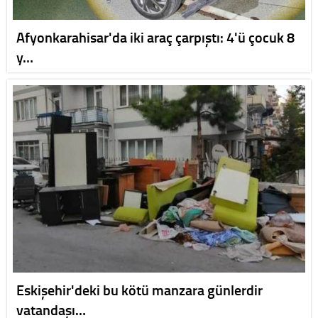
Afyonkarahisar'da iki araç çarpıştı: 4'ü çocuk 8
y…
Eskişehir'deki bu kötü manzara günlerdir
vatandaşı…