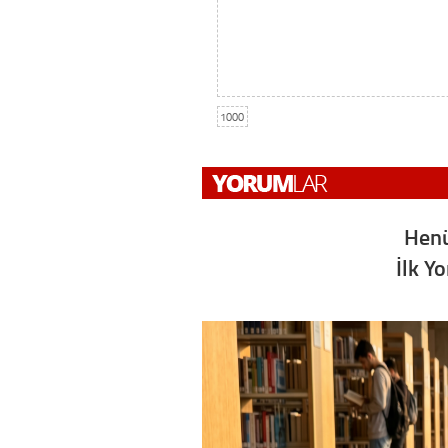
1000
Henü
İlk Y