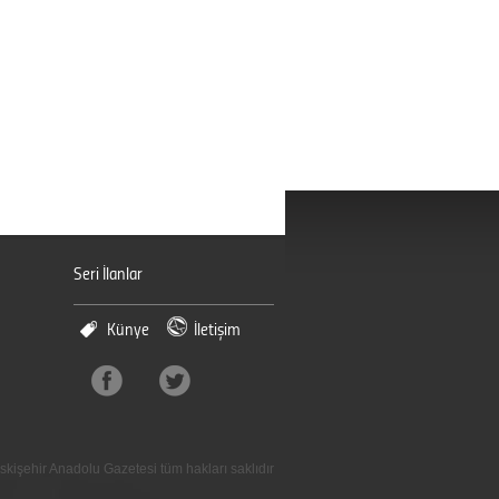
Seri İlanlar
Künye
İletişim
skişehir Anadolu Gazetesi tüm hakları saklıdır