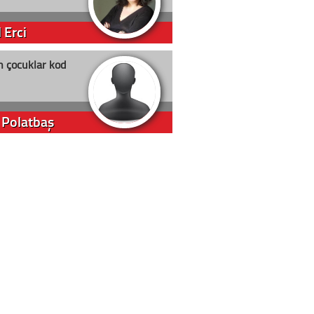
 Erci
n çocuklar kod
 Polatbaş
arti Erdoğan
arlığıyla ne kadar oy
m Akyıl
in yolu açık olsun
t D. Canoruç