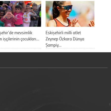
şehir’de mevsimlik
Eskişehirli milli atlet
m işçilerinin çocukları…
Zeynep Özkara Dünya
Şampiy…
E