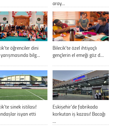
aray…
cik'te öğrenciler dini
Bilecik’te özel ihtiyaçlı
i yarışmasında bilg…
gençlerin el emeği göz d…
ik’te sinek istilası!
Eskişehir'de fabrikada
ndaşlar isyan etti
korkutan iş kazası! Bacağı
…