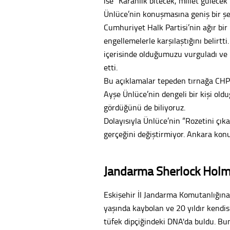
ise “Karanlık bitecek, millet gülecek”
Ünlüce’nin konuşmasına geniş bir 
Cumhuriyet Halk Partisi’nin ağır bi
engellemelerle karşılaştığını belirtti
içerisinde olduğumuzu vurguladı ve k
etti.
Bu açıklamalar tepeden tırnağa CHP’
Ayşe Ünlüce’nin dengeli bir kişi oldu
gördüğünü de biliyoruz.
Dolayısıyla Ünlüce’nin “Rozetini çık
gerçeğini değiştirmiyor. Ankara konu
Jandarma Sherlock Holm
Eskişehir İl Jandarma Komutanlığına 
yaşında kaybolan ve 20 yıldır kendi
tüfek dipçiğindeki DNA'da buldu. B