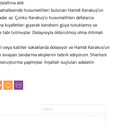
özaltına aldı.
Tepeba
mahallesinde husumetlileri bulunan Hamdi Karakuş’un
birliği
adar az. Çünkü Karakuş’u husumetlileri defalarca
ulaşı
a kıyafetleri giyerek kendisini güya tutuklamış ve
Fund
e tabi tutmuşlar. Dolayısıyla öldürülmüş olma ihtimali
CHP’li
il veya katiller sokaklarda dolaşıyor ve Hamdi Karakuş’un
kazana
rı sıvayan Jandarma ekiplerini tebrik ediyorum. Sherlock
seçiml
 soruşturma yapmışlar. İnşallah suçluları adaletin
Melt
Gürha
Eskişe
Döne
Rifat
Sürdür
kültür