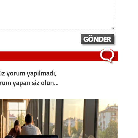
Konu
2023 y
bekliy
Tüli
Düşükl
z yorum yapılmadı,
orum yapan siz olun...
Op. D
Sağlığı
Uzm. 