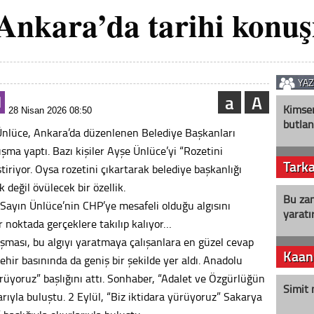
Ankara’da tarihi konu
YA
a
A
Kimse
28 Nisan 2026 08:50
butlan
nlüce, Ankara’da düzenlenen Belediye Başkanları
nuşma yaptı. Bazı kişiler Ayşe Ünlüce’yi “Rozetini
Tark
tiriyor. Oysa rozetini çıkartarak belediye başkanlığı
 değil övülecek bir özellik.
Bu zam
k Sayın Ünlüce’nin CHP’ye mesafeli olduğu algısını
yaratır
r noktada gerçeklere takılıp kalıyor…
şması, bu algıyı yaratmaya çalışanlara en güzel cevap
Kaan
hir basınında da geniş bir şekilde yer aldı. Anadolu
rüyoruz” başlığını attı. Sonhaber, “Adalet ve Özgürlüğün
Simit 
larıyla buluştu. 2 Eylül, “Biz iktidara yürüyoruz” Sakarya