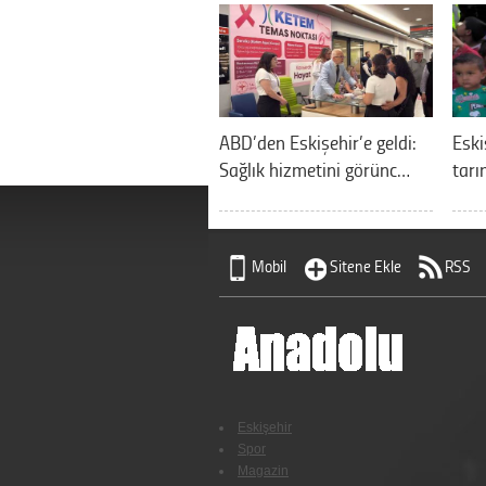
ABD’den Eskişehir’e geldi:
Eski
Sağlık hizmetini görünc…
tarı
Mobil
Sitene Ekle
RSS
Eskişehir
Spor
Magazin