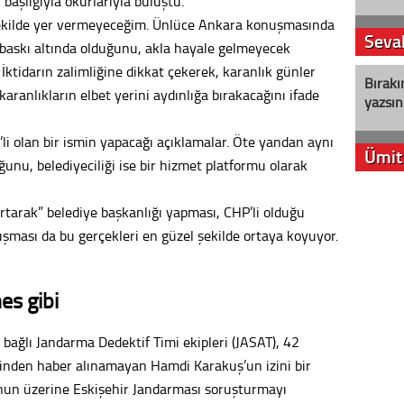
 başlığıyla okurlarıyla buluştu.
şekilde yer vermeyeceğim. Ünlüce Ankara konuşmasında
Seval
r baskı altında olduğunu, akla hayale gelmeyecek
. İktidarın zalimliğine dikkat çekerek, karanlık günler
Bırakı
aranlıkların elbet yerini aydınlığa bırakacağını ifade
yazsın
li olan bir ismin yapacağı açıklamalar. Öte yandan aynı
Ümit
ğunu, belediyeciliği ise bir hizmet platformu olarak
YENİ P
artarak” belediye başkanlığı yapması, CHP’li olduğu
aleyht
şması da bu gerçekleri en güzel şekilde ortaya koyuyor.
alır?
Kere
es gibi
Es Es’
bağlı Jandarma Dedektif Timi ekipleri (JASAT), 42
sinden haber alınamayan Hamdi Karakuş’un izini bir
Ahme
unun üzerine Eskişehir Jandarması soruşturmayı