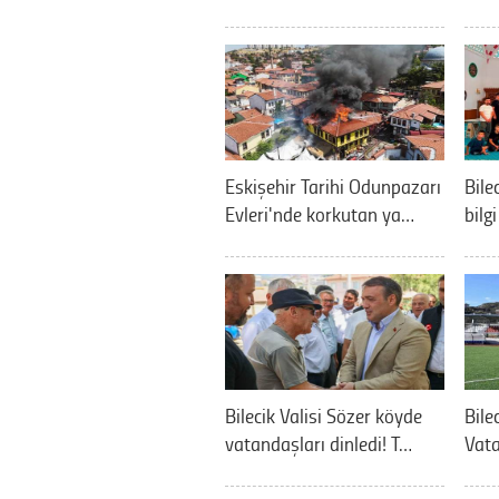
Eskişehir Tarihi Odunpazarı
Bile
Evleri'nde korkutan ya…
bilg
Bilecik Valisi Sözer köyde
Bilec
vatandaşları dinledi! T…
Vata