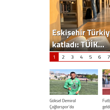
Eskişehir Türkiy
katladı: TÜİK…
1
2
3
4
5
6
7
Göksel Demiral
Futb
Çağlarspor’da
geld