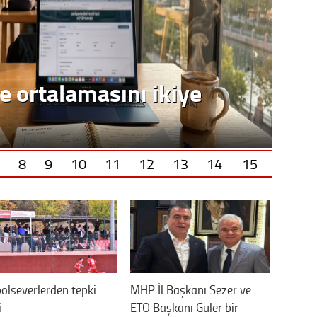
Vatand
M. M
e ortalamasını ikiye
Hayır,
8
9
10
11
12
13
14
15
Seda
olseverlerden tepki
MHP İl Başkanı Sezer ve
i
ETO Başkanı Güler bir