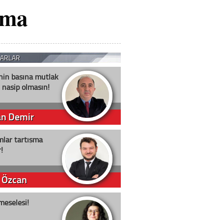
şma
ZARLAR
nin başına mutlak
 nasip olmasın!
an Demir
lar tartışma
!
 Özcan
meselesi!