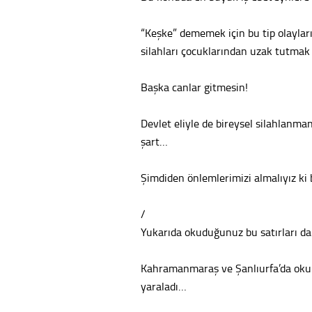
“Keşke” dememek için bu tip olaylar
silahları çocuklarından uzak tutma
Başka canlar gitmesin!
Devlet eliyle de bireysel silahlanm
şart…
Şimdiden önlemlerimizi almalıyız ki 
/
Yukarıda okuduğunuz bu satırları d
Kahramanmaraş ve Şanlıurfa’da okull
yaraladı…