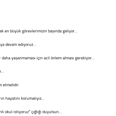
Konu
2023 y
bekliy
ak en büyük görevlerimizin başında geliyor…
Tüli
maya devam ediyoruz…
Düşükl
bir daha yaşanmaması için acil önlem alması gerekiyor…
ir…
Op. D
 etmelidir.
Sağlığı
arın hayatını korumalıyız…
Uzm. 
li okul istiyoruz” çığlığı duyulsun…