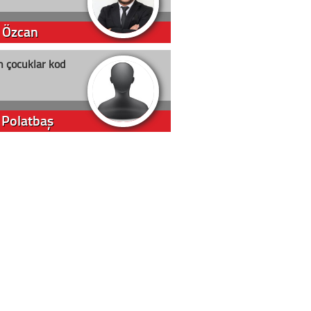
 Özcan
n çocuklar kod
 Polatbaş
arti Erdoğan
arlığıyla ne kadar oy
m Akyıl
in yolu açık olsun
t D. Canoruç