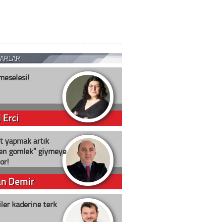
ZARLAR
meselesi!
 Erci
t yapmak artık
ten gömlek” giymeye
or!
an Demir
ler kaderine terk