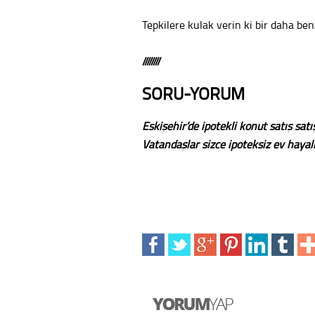
Tepkilere kulak verin ki bir daha be
////////
SORU-YORUM
Eskişehir’de ipotekli konut satış sat
Vatandaşlar sizce ipoteksiz ev haya