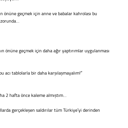
Tepeba
ın önüne geçmek için anne ve babalar kahrolası bu
birliği
ulaşı
k zorunda…
Fund
CHP’li
anın önüne geçmek için daha ağır yaptırımlar uygulanması
kazana
seçiml
Melt
bu acı tablolarla bir daha karşılaşmayalım!”
Gürha
Eskişe
Döne
aha 2 hafta önce kaleme almıştım…
Rifat
arda gerçekleşen saldırılar tüm Türkiye’yi derinden
Sürdür
kültür