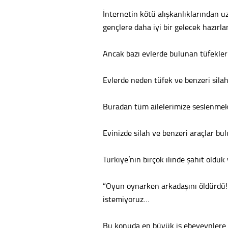
İnternetin kötü alışkanlıklarından u
gençlere daha iyi bir gelecek hazırla
Ancak bazı evlerde bulunan tüfekle
Evlerde neden tüfek ve benzeri sila
Buradan tüm ailelerimize seslenme
Evinizde silah ve benzeri araçlar 
Türkiye’nin birçok ilinde şahit olduk
“Oyun oynarken arkadaşını öldürdü! S
istemiyoruz…
Bu konuda en büyük iş ebeveynlere