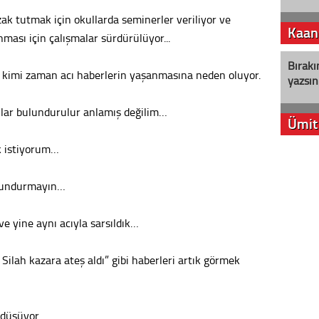
zak tutmak için okullarda seminerler veriliyor ve
Kaan
nması için çalışmalar sürdürülüyor...
Bırakı
r kimi zaman acı haberlerin yaşanmasına neden oluyor.
yazsın
hlar bulundurulur anlamış değilim…
Ümit
k istiyorum…
YENİ P
aleyht
bulundurmayın…
alır?
Kere
 ve yine aynı acıyla sarsıldık…
Es Es’
ilah kazara ateş aldı” gibi haberleri artık görmek
Ahme
 düşüyor…