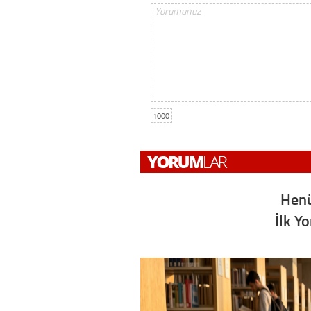
1000
Henü
İlk Y