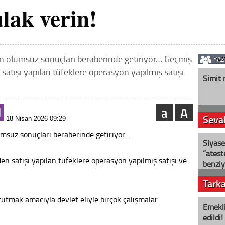
lak verin!
n olumsuz sonuçları beraberinde getiriyor… Geçmiş
YA
atışı yapılan tüfeklere operasyon yapılmış satışı
Simit 
a
A
Seval
18 Nisan 2026 09:29
msuz sonuçları beraberinde getiriyor…
Siyase
“ateş
n satışı yapılan tüfeklere operasyon yapılmış satışı ve
benziy
Tark
tutmak amacıyla devlet eliyle birçok çalışmalar
Emekli
edildi!