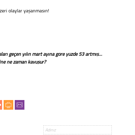
Vatand
nzeri olaylar yaşanmasın!
M. M
Hayır,
ışları geçen yılın mart ayına göre yüzde 53 artmış…
line ne zaman kavuşur?
Seda