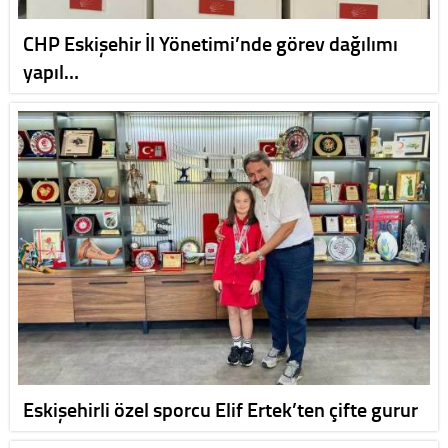
CHP Eskişehir İl Yönetimi’nde görev dağılımı
yapıl…
Eskişehirli özel sporcu Elif Ertek’ten çifte gurur