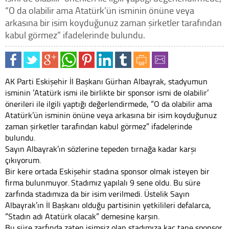
“O da olabilir ama Atatürk’ün isminin önüne veya
arkasına bir isim koyduğunuz zaman şirketler tarafından
kabul görmez” ifadelerinde bulundu.
AK Parti Eskişehir İl Başkanı Gürhan Albayrak, stadyumun
isminin ‘Atatürk ismi ile birlikte bir sponsor ismi de olabilir’
önerileri ile ilgili yaptığı değerlendirmede, “O da olabilir ama
Atatürk’ün isminin önüne veya arkasına bir isim koyduğunuz
zaman şirketler tarafından kabul görmez” ifadelerinde
bulundu.
Sayın Albayrak’ın sözlerine tepeden tırnağa kadar karşı
çıkıyorum.
Bir kere ortada Eskişehir stadına sponsor olmak isteyen bir
firma bulunmuyor. Stadımız yapılalı 9 sene oldu. Bu süre
zarfında stadımıza da bir isim verilmedi. Üstelik Sayın
Albayrak’ın İl Başkanı olduğu partisinin yetkilileri defalarca,
“Stadın adı Atatürk olacak” demesine karşın.
Bu süre zarfında zaten isimsiz olan stadımıza kaç tane sponsor