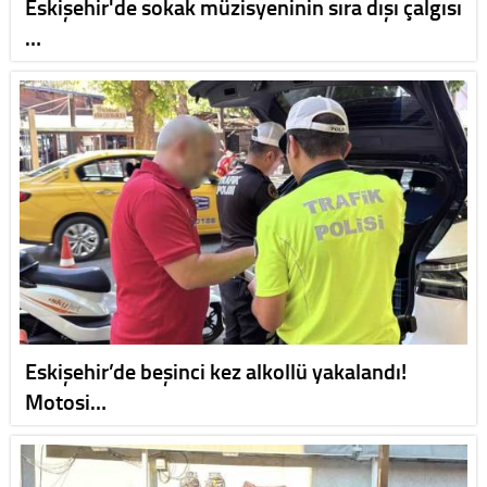
Eskişehir'de sokak müzisyeninin sıra dışı çalgısı
…
Eskişehir’de beşinci kez alkollü yakalandı!
Motosi…