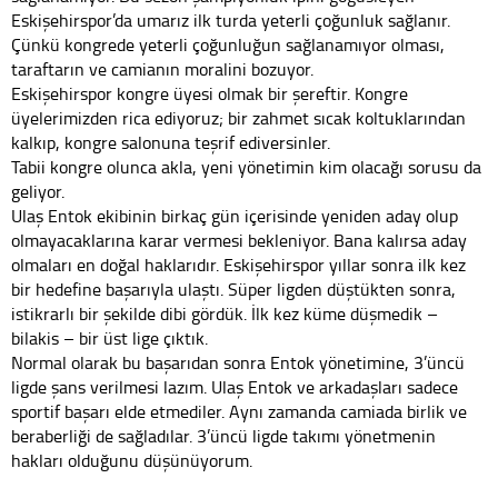
Eskişehirspor’da umarız ilk turda yeterli çoğunluk sağlanır.
Çünkü kongrede yeterli çoğunluğun sağlanamıyor olması,
taraftarın ve camianın moralini bozuyor.
Eskişehirspor kongre üyesi olmak bir şereftir. Kongre
üyelerimizden rica ediyoruz; bir zahmet sıcak koltuklarından
kalkıp, kongre salonuna teşrif ediversinler.
Tabii kongre olunca akla, yeni yönetimin kim olacağı sorusu da
geliyor.
Ulaş Entok ekibinin birkaç gün içerisinde yeniden aday olup
olmayacaklarına karar vermesi bekleniyor. Bana kalırsa aday
olmaları en doğal haklarıdır. Eskişehirspor yıllar sonra ilk kez
bir hedefine başarıyla ulaştı. Süper ligden düştükten sonra,
istikrarlı bir şekilde dibi gördük. İlk kez küme düşmedik –
bilakis – bir üst lige çıktık.
Normal olarak bu başarıdan sonra Entok yönetimine, 3’üncü
ligde şans verilmesi lazım. Ulaş Entok ve arkadaşları sadece
sportif başarı elde etmediler. Aynı zamanda camiada birlik ve
beraberliği de sağladılar. 3’üncü ligde takımı yönetmenin
hakları olduğunu düşünüyorum.