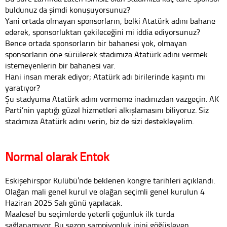
buldunuz da şimdi konuşuyorsunuz?
Yani ortada olmayan sponsorların, belki Atatürk adını bahane
ederek, sponsorluktan çekileceğini mi iddia ediyorsunuz?
Bence ortada sponsorların bir bahanesi yok, olmayan
sponsorların öne sürülerek stadımıza Atatürk adını vermek
istemeyenlerin bir bahanesi var.
Hani insan merak ediyor; Atatürk adı birilerinde kaşıntı mı
yaratıyor?
Şu stadyuma Atatürk adını vermeme inadınızdan vazgeçin. AK
Parti’nin yaptığı güzel hizmetleri alkışlamasını biliyoruz. Siz
stadımıza Atatürk adını verin, biz de sizi destekleyelim.
Normal olarak Entok
Eskişehirspor Kulübü’nde beklenen kongre tarihleri açıklandı.
Olağan mali genel kurul ve olağan seçimli genel kurulun 4
Haziran 2025 Salı günü yapılacak.
Maalesef bu seçimlerde yeterli çoğunluk ilk turda
sağlanamıyor. Bu sezon şampiyonluk ipini göğüsleyen