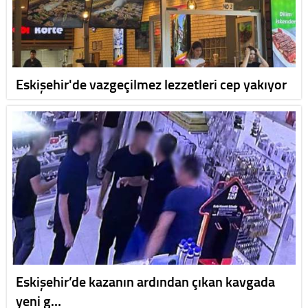
Eskişehir'de vazgeçilmez lezzetleri cep yakıyor
Eskişehir’de kazanın ardından çıkan kavgada
yeni g…