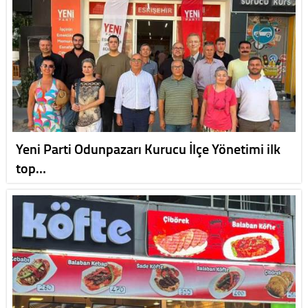
Yeni Parti Odunpazarı Kurucu İlçe Yönetimi ilk
top…