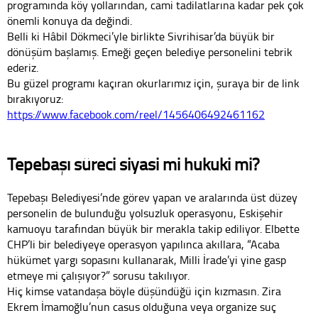
programında köy yollarından, cami tadilatlarına kadar pek çok
önemli konuya da değindi.
Belli ki Hâbil Dökmeci’yle birlikte Sivrihisar’da büyük bir
dönüşüm başlamış. Emeği geçen belediye personelini tebrik
ederiz.
Bu güzel programı kaçıran okurlarımız için, şuraya bir de link
bırakıyoruz:
https://www.facebook.com/reel/1456406492461162
Tepebaşı süreci siyasi mi hukuki mi?
Tepebaşı Belediyesi’nde görev yapan ve aralarında üst düzey
personelin de bulunduğu yolsuzluk operasyonu, Eskişehir
kamuoyu tarafından büyük bir merakla takip ediliyor. Elbette
CHP’li bir belediyeye operasyon yapılınca akıllara, “Acaba
hükümet yargı sopasını kullanarak, Milli İrade’yi yine gasp
etmeye mi çalışıyor?” sorusu takılıyor.
Hiç kimse vatandaşa böyle düşündüğü için kızmasın. Zira
Ekrem İmamoğlu’nun casus olduğuna veya organize suç