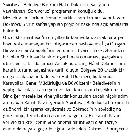
Sivrihisar Belediye Başkanı Hâbil Dökmeci, Salı günü
yayınlanan “Soruyoruz” programının konuğu oldu.
Meslektaşım Tarkan Demir’le birlikte sorularımızı yanıtlayan
Dökmeci, Sivrihisar’da yapılan projeler hakkında açıklamalarda
bulundu.
Öncelikle Sivrihisar’ın on yıllardır konuşulan, ancak bir arpa
boyu yol alınamayan bir ihtiyacından başlayalım; İlçe Otogarı.
Bir zamanlar Anadolu’nun en önemli ticaret merkezlerinden
biri olan Sivrihisar’da bir otogar binası olmaması, gerçekten
utanç verici bir durumdu. Ancak bu utanç, Hâbil Dökmeci’nin
kararlı tutumu sayesinde tarih oluyor. Bölgeye 20 araçlık bir
otogar açılacağını ifade eden Hâbil Dökmeci, bu konuda
Karayolları Genel Müdürlüğü ve Büyükşehir Belediyesi’nin
yaptığı katkılara da değindi ve ilgili kurumlara teşekkür etti.
Bir diğer mesele ise yine yıllardır konuşulan ancak hiçbir adım
atılmayan Kapalı Pazar yeriydi. Sivrihisar Belediyesi bu konuda
da önemli bir aşama kaydetmiş ve Dökmeci’nin söylediğine
göre, proje, temel atma aşamasına gelmiş. Bu kapalı Pazar
yeriyle birlikte ilçenin yine önemli bir ihtiyacı olan taziye
evinin de hayata geçirileceğini ifade eden Dökmeci, Soruyoruz