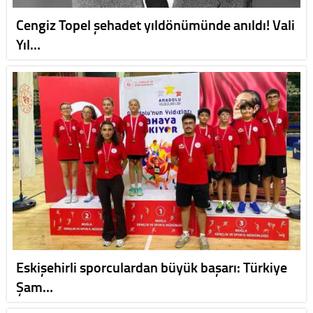
Cengiz Topel şehadet yıldönümünde anıldı! Vali
Yıl…
Eskişehirli sporculardan büyük başarı: Türkiye
Şam…