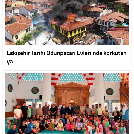
Eskişehir Tarihi Odunpazarı Evleri'nde korkutan
ya…