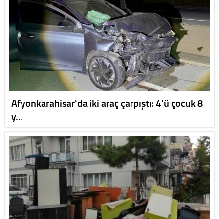
Afyonkarahisar'da iki araç çarpıştı: 4'ü çocuk 8
y…