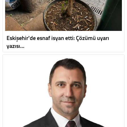
Eskişehir'de esnaf isyan etti: Çözümü uyarı
yazısı…