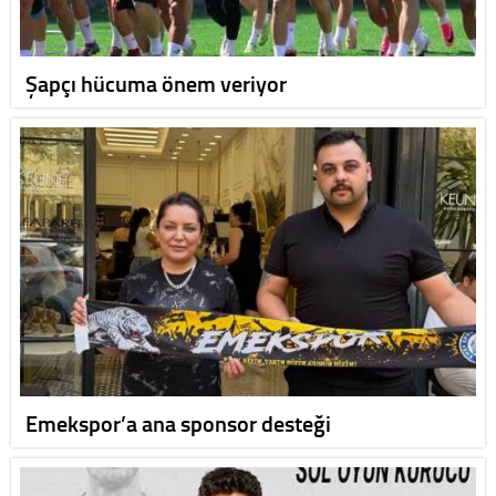
Şapçı hücuma önem veriyor
Emekspor’a ana sponsor desteği