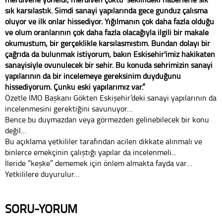
sık karşılaştık. Şimdi sanayi yapılarında gece gündüz çalışma
oluyor ve ilk onlar hissediyor. Yığılmanın çok daha fazla olduğu
ve ölüm oranlarının çok daha fazla olacağıyla ilgili bir makale
okumuştum, bir gerçeklikle karşılaşmıştım. Bundan dolayı bir
çağrıda da bulunmak istiyorum; bakın Eskişehir'imiz hakikaten
sanayisiyle övünülecek bir şehir. Bu konuda şehrimizin sanayi
yapılarının da bir incelemeye gereksinim duyduğunu
hissediyorum. Çünkü eski yapılarımız var.”
Özetle İMO Başkanı Gökten Eskişehir’deki sanayi yapılarının da
incelenmesini gerektiğini savunuyor…
Bence bu duymazdan veya görmezden gelinebilecek bir konu
değil…
Bu açıklama yetkililer tarafından acilen dikkate alınmalı ve
binlerce emekçinin çalıştığı yapılar da incelenmeli...
İleride “keşke” dememek için önlem almakta fayda var…
Yetkililere duyurulur…
SORU-YORUM