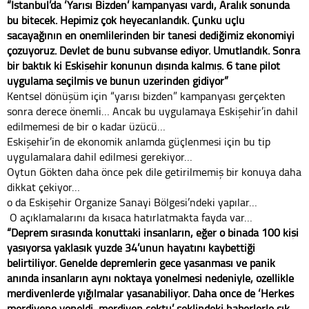
“İstanbul’da ‘Yarısı Bizden’ kampanyası vardı, Aralık sonunda
bu bitecek. Hepimiz çok heyecanlandık. Çünkü üçlü
sacayağının en önemlilerinden bir tanesi dediğimiz ekonomiyi
çözüyoruz. Devlet de bunu sübvanse ediyor. Umutlandık. Sonra
bir baktık ki Eskişehir konunun dışında kalmış. 6 tane pilot
uygulama seçilmiş ve bunun üzerinden gidiyor”
Kentsel dönüşüm için “yarısı bizden” kampanyası gerçekten
sonra derece önemli… Ancak bu uygulamaya Eskişehir’in dahil
edilmemesi de bir o kadar üzücü…
Eskişehir’in de ekonomik anlamda güçlenmesi için bu tip
uygulamalara dahil edilmesi gerekiyor…
Oytun Gökten daha önce pek dile getirilmemiş bir konuya daha
dikkat çekiyor…
o da Eskişehir Organize Sanayi Bölgesi’ndeki yapılar…
O açıklamalarını da kısaca hatırlatmakta fayda var…
“Deprem sırasında konuttaki insanların, eğer o binada 100 kişi
yaşıyorsa yaklaşık yüzde 34’ünün hayatını kaybettiği
belirtiliyor. Genelde depremlerin gece yaşanması ve panik
anında insanların aynı noktaya yönelmesi nedeniyle, özellikle
merdivenlerde yığılmalar yaşanabiliyor. Daha önce de ‘Herkes
merdivene yöneldi, merdiven çöktü’ şeklindeki haberlerle sık