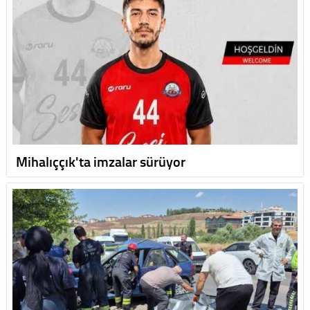
Mihalıççık'ta imzalar sürüyor