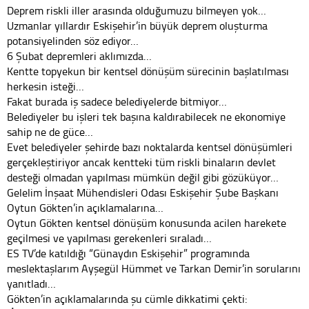
Deprem riskli iller arasında olduğumuzu bilmeyen yok…
Uzmanlar yıllardır Eskişehir’in büyük deprem oluşturma
potansiyelinden söz ediyor…
6 Şubat depremleri aklımızda…
Kentte topyekun bir kentsel dönüşüm sürecinin başlatılması
herkesin isteği…
Fakat burada iş sadece belediyelerde bitmiyor…
Belediyeler bu işleri tek başına kaldırabilecek ne ekonomiye
sahip ne de güce…
Evet belediyeler şehirde bazı noktalarda kentsel dönüşümleri
gerçekleştiriyor ancak kentteki tüm riskli binaların devlet
desteği olmadan yapılması mümkün değil gibi gözüküyor…
Gelelim İnşaat Mühendisleri Odası Eskişehir Şube Başkanı
Oytun Gökten’in açıklamalarına…
Oytun Gökten kentsel dönüşüm konusunda acilen harekete
geçilmesi ve yapılması gerekenleri sıraladı…
ES TV’de katıldığı “Günaydın Eskişehir” programında
meslektaşlarım Ayşegül Hümmet ve Tarkan Demir’in sorularını
yanıtladı…
Gökten’in açıklamalarında şu cümle dikkatimi çekti: