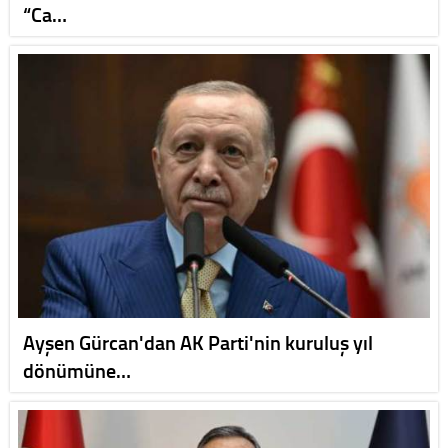
“Ca…
Ayşen Gürcan'dan AK Parti'nin kuruluş yıl
dönümüne…