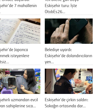
şehir'de 7 mahallenin
Eskişehir turu: İşte
…
OtobEs26…
şehir'de Japonca
Belediye uyardı:
nmek isteyenlere
Eskişehir'de dolandırıcıların
tsiz…
yen…
şehirli uzmandan evcil
Eskişehir'de çirkin saldırı:
an sahiplerine sıca…
Sokağın ortasında dar…