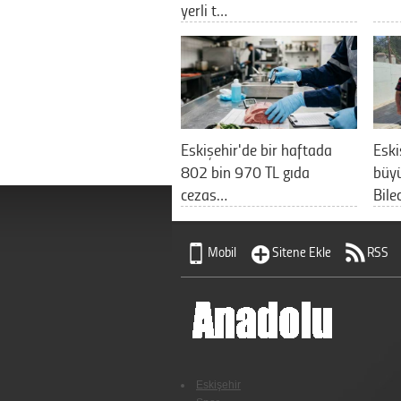
yerli t…
Eskişehir'de bir haftada
Eski
802 bin 970 TL gıda
büyü
cezas…
Bile
Mobil
Sitene Ekle
RSS
Eskişehir