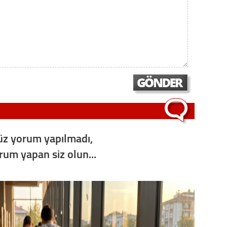
Konu
2023 y
bekliy
Tüli
Düşükl
z yorum yapılmadı,
Op. D
orum yapan siz olun...
Sağlığı
Uzm. 