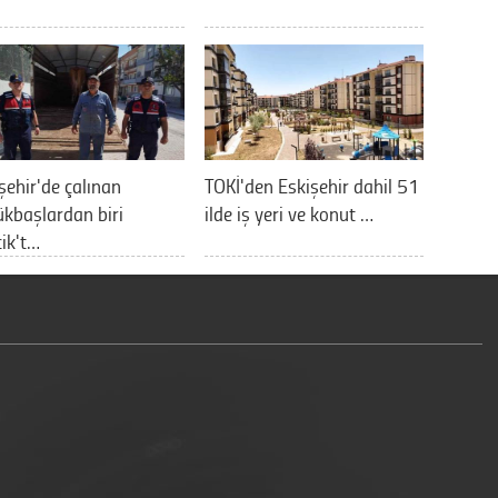
şehir'de çalınan
TOKİ'den Eskişehir dahil 51
kbaşlardan biri
ilde iş yeri ve konut …
cik't…