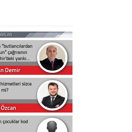
ZARLAR
n “butlancılardan
un” çağrısının
hir’deki yankı…
an Demir
 hizmetleri sizce
i mi?
 Özcan
n çocuklar kod