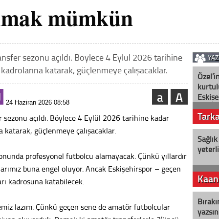
olmak mümkün
ansfer sezonu açıldı. Böylece 4 Eylül 2026 tarihine
YA
ı kadrolarına katarak, güçlenmeye çalışacaklar.
Özel’i
kurtul
a
A
Eskişe
24 Haziran 2026 08:58
Tark
er sezonu açıldı. Böylece 4 Eylül 2026 tarihine kadar
na katarak, güçlenmeye çalışacaklar.
Sağlık
yeterl
onunda profesyonel futbolcu alamayacak. Çünkü yıllardır
arımız buna engel oluyor. Ancak Eskişehirspor – geçen
Kaan
arı kadrosuna katabilecek.
Bırakı
iz lazım. Çünkü geçen sene de amatör futbolcular
yazsın