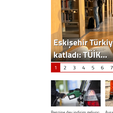
Eskişehir Türkiy
katladı: TÜİK…
1
2
3
4
5
6
7
Benzine dev indirim geliyor:
Ayşe