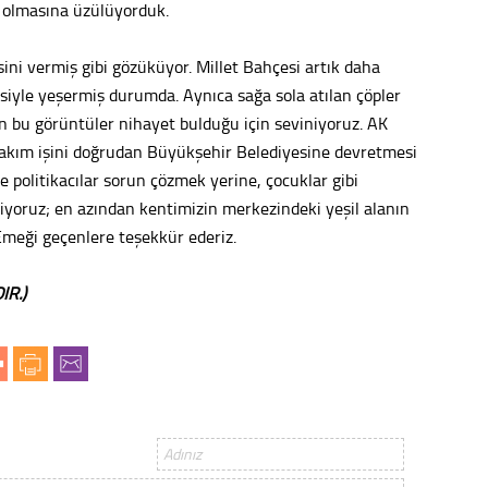
 olmasına üzülüyorduk.
Tepeba
birliği
sini vermiş gibi gözüküyor. Millet Bahçesi artık daha
ulaşı
kisiyle yeşermiş durumda. Aynıca sağa sola atılan çöpler
Fund
an bu görüntüler nihayet bulduğu için seviniyoruz. AK
n bakım işini doğrudan Büyükşehir Belediyesine devretmesi
CHP’li
e politikacılar sorun çözmek yerine, çocuklar gibi
kazana
iniyoruz; en azından kentimizin merkezindeki yeşil alanın
seçiml
 Emeği geçenlere teşekkür ederiz.
Melt
IR.)
Gürha
Eskişe
Döne
Rifat
Sürdür
kültür