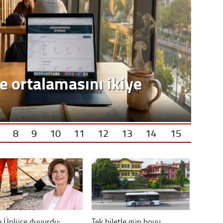
Vatand
M. M
e ortalamasını ikiye
Hayır,
Seda
8
9
10
11
12
13
14
15
 Ünlüce duyurdu:
Tek biletle gün boyu