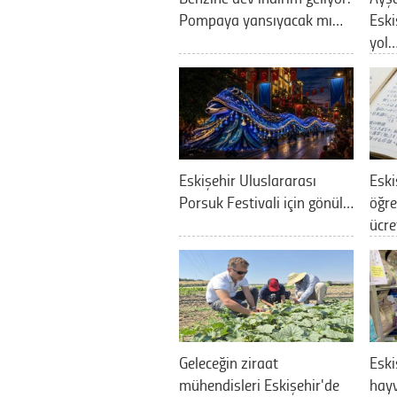
Pompaya yansıyacak mı…
Eski
yol
Eskişehir Uluslararası
Eski
Porsuk Festivali için gönül…
öğre
ücre
Geleceğin ziraat
Eski
mühendisleri Eskişehir'de
hayv