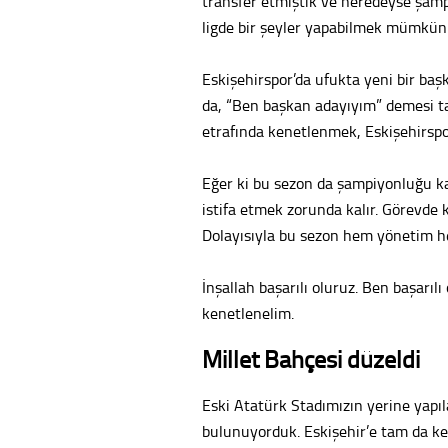
transfer etmiştik ve neredeyse şam
ligde bir şeyler yapabilmek mümk
Eskişehirspor’da ufukta yeni bir baş
da, “Ben başkan adayıyım” demesi t
etrafında kenetlenmek, Eskişehirspor
Eğer ki bu sezon da şampiyonluğu ka
istifa etmek zorunda kalır. Görevde 
Dolayısıyla bu sezon hem yönetim he
İnşallah başarılı oluruz. Ben başarıl
kenetlenelim.
Millet Bahçesi düzeldi
Eski Atatürk Stadımızın yerine yapılan
bulunuyorduk. Eskişehir’e tam da ken