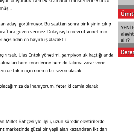
piyon oluyorduk. Demek ki amatör transferlerle 3’üncü
ünmüş…
Ümit
kan adayı görülmüyor. Bu saatten sonra bir kişinin çıkıp
YENİ P
araftara güven vermez. Dolayısıyla mevcut yönetimin
aleyht
 açısından en hayırlı iş olacaktır.
alır?
Kere
çırırsak, Ulaş Entok yönetimi, şampiyonluk kaçtığı anda
kalmaları hem kendilerine hem de takıma zarar verir.
Nostalj
m de takım için önemli bir sezon olacak.
ı olacağımıza da inanıyorum. Yeter ki camia olarak
Seval
Es Es’
 Millet Bahçesi’yle ilgili, uzun süredir eleştirilerde
Ahme
t merkezinde güzel bir yeşil alan kazandıran iktidarı