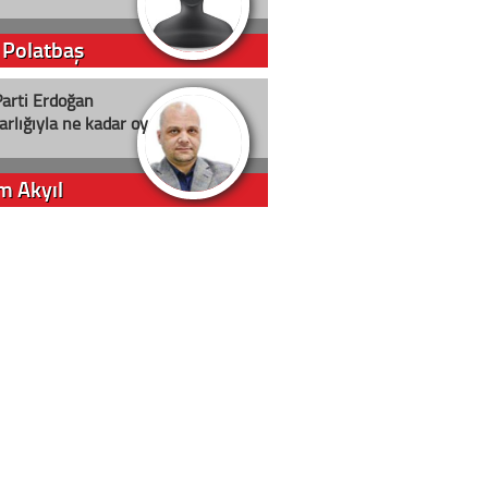
 Polatbaş
arti Erdoğan
arlığıyla ne kadar oy
m Akyıl
iye ilgiliyiz!
 Erci
in yolu açık olsun
t D. Canoruç