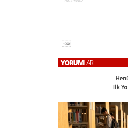
1000
Henü
İlk Y