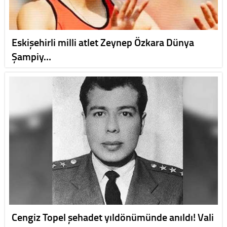
Eskişehirli milli atlet Zeynep Özkara Dünya
Şampiy…
Cengiz Topel şehadet yıldönümünde anıldı! Vali