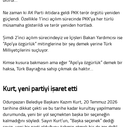
Ne zaman ki AK Parti iktidara geldi PKK terör örgütü yeniden
güçlendi. Özellikle 1’inci açılım sürecinde PKK’ya her türlü
müsamaha gösterildi ve terör yeniden hortladı.
Şimdi 2’inci açılım sürecindeyiz ve İçişleri Bakan Yardımcısı ise
“Apo’ya özgürlük” mitinglerine bir şey demek yerine Türk
Milliyetçilerini suçluyor.
Kimse kusura bakmasın ama eğer “Apo’ya özgürlük” demek bir
haksa, Türk Bayrağına sahip çıkmak da haktır…
Kurt, yeni partiyi işaret etti
Odunpazarı Belediye Başkanı Kazım Kurt, 20 Temmuz 2026
tarihine dikkat çekti ve bu tarihe kadar kurultay yapılmaması
durumunda, yeni bir yol seçmekten başka bir seçeneğin
kalmadığını söyledi. Sayın Kurt’un, “Başka seçenek” dediği
şeyin, yeni bir parti olduğunu tahmin etmek hiç de zor değil.