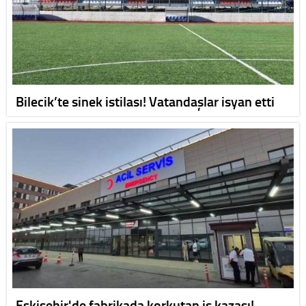
Bilecik’te sinek istilası! Vatandaşlar isyan etti
Eskişehir'de fabrikada korkutan iş kazası!