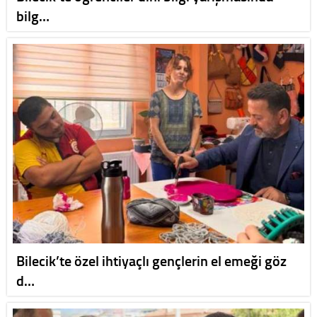
bilg…
Bilecik’te özel ihtiyaçlı gençlerin el emeği göz
d…