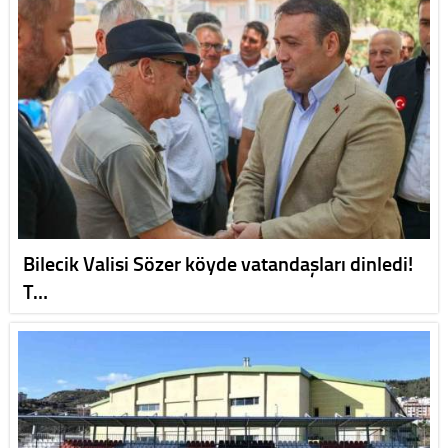
Bilecik Valisi Sözer köyde vatandaşları dinledi!
T…