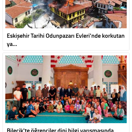
Eskişehir Tarihi Odunpazarı Evleri'nde korkutan
ya…
Bilecik'te öğrenciler dini bilgi yarışmasında