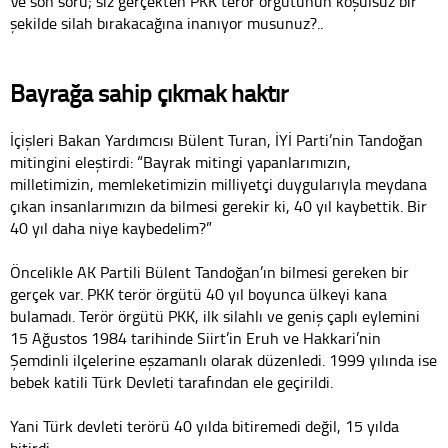
Ve son soru; siz gerçekten PKK terör örgütünün koşulsuz bir
şekilde silah bırakacağına inanıyor musunuz?..
Bayrağa sahip çıkmak haktır
İçişleri Bakan Yardımcısı Bülent Turan, İYİ Parti’nin Tandoğan
mitingini eleştirdi: “Bayrak mitingi yapanlarımızın,
milletimizin, memleketimizin milliyetçi duygularıyla meydana
çıkan insanlarımızın da bilmesi gerekir ki, 40 yıl kaybettik. Bir
40 yıl daha niye kaybedelim?”
Öncelikle AK Partili Bülent Tandoğan’ın bilmesi gereken bir
gerçek var. PKK terör örgütü 40 yıl boyunca ülkeyi kana
bulamadı. Terör örgütü PKK, ilk silahlı ve geniş çaplı eylemini
15 Ağustos 1984 tarihinde Siirt’in Eruh ve Hakkari’nin
Şemdinli ilçelerine eşzamanlı olarak düzenledi. 1999 yılında ise
bebek katili Türk Devleti tarafından ele geçirildi.
Yani Türk devleti terörü 40 yılda bitiremedi değil, 15 yılda
bitirdi…