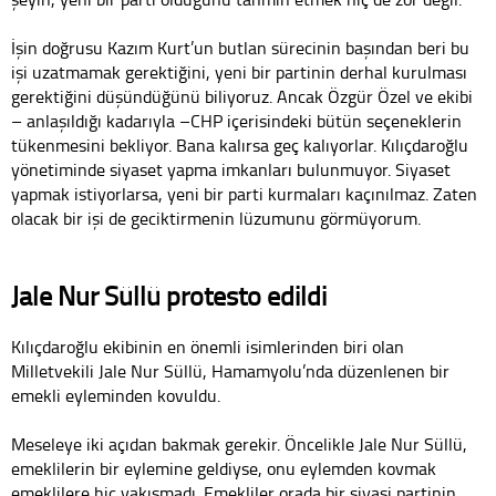
İşin doğrusu Kazım Kurt’un butlan sürecinin başından beri bu
işi uzatmamak gerektiğini, yeni bir partinin derhal kurulması
gerektiğini düşündüğünü biliyoruz. Ancak Özgür Özel ve ekibi
– anlaşıldığı kadarıyla –CHP içerisindeki bütün seçeneklerin
tükenmesini bekliyor. Bana kalırsa geç kalıyorlar. Kılıçdaroğlu
yönetiminde siyaset yapma imkanları bulunmuyor. Siyaset
yapmak istiyorlarsa, yeni bir parti kurmaları kaçınılmaz. Zaten
olacak bir işi de geciktirmenin lüzumunu görmüyorum.
Jale Nur Süllü protesto edildi
Kılıçdaroğlu ekibinin en önemli isimlerinden biri olan
Milletvekili Jale Nur Süllü, Hamamyolu’nda düzenlenen bir
emekli eyleminden kovuldu.
Meseleye iki açıdan bakmak gerekir. Öncelikle Jale Nur Süllü,
emeklilerin bir eylemine geldiyse, onu eylemden kovmak
emeklilere hiç yakışmadı. Emekliler orada bir siyasi partinin