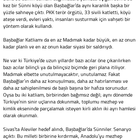
kez bir Sünni köyü olan Başbağlar’da aynı karanlık başka bir
yüzle sahneye çıktı. PKK terör örgütü, 33 sivili katletti, köyü
ateşe verdi, evleri yaktı, insanları susturmak için vahşeti bir
yöntem olarak kullandı.
Başbağlar Katliamı da en az Madımak kadar büyük, en az onun
kadar planlı ve en az onun kadar siyasi bir saldırıydı.
Ne var ki Türkiye’de uzun yıllardır bazı acılar öne çıkarılırken
bazı acılar bilinçli ya da bilinçsiz biçimde geri plana itiliyor.
Madımak elbette unutulmayacaktır; unutulamaz. Fakat
Başbağlar’ın daha az konuşulması, daha az hatırlanması ve
daha az sahiplenilmesi de başlı başına bir hafıza sorunudur.
Oysa bu iki katliam, birbirinden bağımsız değil; aynı dönemde
Türkiye’nin sinir uçlarına dokunmak, toplumu mezhep ve
kimlik ekseninde parçalamak isteyen kirli aklın iki ayrı hamlesi
olarak okunmalı.
Sivas’ta Aleviler hedef alındı, Başbağlar’da Sünniler. Senaryo
açıktı: Bu milleti birbirine kırdırmak, Anadolu’yu mezhep