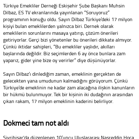
Türkiye Emekliler Derneği Eskişehir Şube Başkanı Muhsin
Dilbaz, ES TV ekranlarında yayınlanan “Soruyoruz”
programının konuğu oldu. Sayın Dilbaz Türkiye’deki 17 milyon
kişiyi bulan emeklilerden yalnızca biri. Dernek olarak
emeklilerin sorunlarını masaya yatırıp, çözüm önerileri
getiriyorlar. Gerçi bizi yönetenler bu önerileri dikkate almıyor.
Çünkü iktidar sahipleri, “Bu emekliler yaşlıdır, akılları
başlarında değildir. Biz seçimlerden 6 ay önce bunlara zam
yaparız, gider yine bize oy verirler” diye düşünüyorlar.
Sayın Dilbaz’ı dinlediğim zaman, emeklinin gerçekten de
gelecekten yana umudunun kalmadığını görüyorum. Çünkü
Türkiye’de emeklinin ne kadar zam alacağına ilişkin kanunların
bir hükmü bulunmuyor. Tek bir kişinin iki dudağının arasından
çıkan rakam, 17 milyon emeklinin kaderini belirliyor.
Dökmeci tam not aldı
Sivrihisar'da düzenlenen 10’uncu Uluslararası Nasreddin Hoca