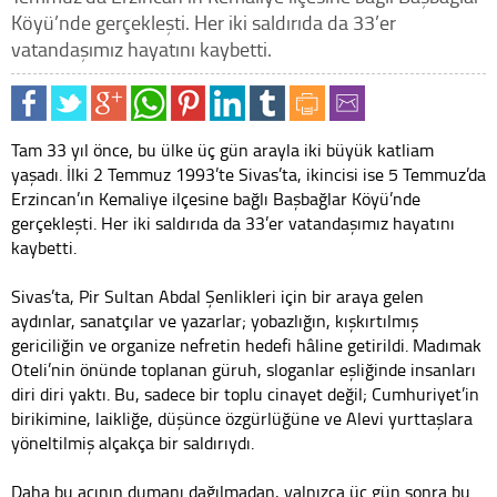
Köyü’nde gerçekleşti. Her iki saldırıda da 33’er
vatandaşımız hayatını kaybetti.
Tam 33 yıl önce, bu ülke üç gün arayla iki büyük katliam
yaşadı. İlki 2 Temmuz 1993’te Sivas’ta, ikincisi ise 5 Temmuz’da
Erzincan’ın Kemaliye ilçesine bağlı Başbağlar Köyü’nde
gerçekleşti. Her iki saldırıda da 33’er vatandaşımız hayatını
kaybetti.
Sivas’ta, Pir Sultan Abdal Şenlikleri için bir araya gelen
aydınlar, sanatçılar ve yazarlar; yobazlığın, kışkırtılmış
gericiliğin ve organize nefretin hedefi hâline getirildi. Madımak
Oteli’nin önünde toplanan güruh, sloganlar eşliğinde insanları
diri diri yaktı. Bu, sadece bir toplu cinayet değil; Cumhuriyet’in
birikimine, laikliğe, düşünce özgürlüğüne ve Alevi yurttaşlara
yöneltilmiş alçakça bir saldırıydı.
Daha bu acının dumanı dağılmadan, yalnızca üç gün sonra bu