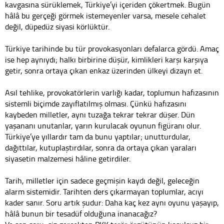
kavgasına sürüklemek, Türkiye’yi içeriden çökertmek. Bugün
hâlâ bu gerçeği görmek istemeyenler varsa, mesele cehalet
değil, düpedüz siyasi körlüktür.
Türkiye tarihinde bu tür provokasyonları defalarca gördü. Amaç
ise hep aynıydı; halkı birbirine düşür, kimlikleri karşı karşıya
getir, sonra ortaya çıkan enkaz üzerinden ülkeyi dizayn et.
Asıl tehlike, provokatörlerin varlığı kadar, toplumun hafızasının
sistemli biçimde zayıflatılmış olması. Çünkü hafızasını
kaybeden milletler, aynı tuzağa tekrar tekrar düşer. Dün
yaşananı unutanlar, yarın kurulacak oyunun figüranı olur.
Türkiye’ye yıllardır tam da bunu yaptılar; unutturdular,
dağıttılar, kutuplaştırdılar, sonra da ortaya çıkan yaraları
siyasetin malzemesi hâline getirdiler.
Tarih, milletler için sadece geçmişin kaydı değil, geleceğin
alarm sistemidir. Tarihten ders çıkarmayan toplumlar, acıyı
kader sanır. Soru artık şudur: Daha kaç kez aynı oyunu yaşayıp,
hâlâ bunun bir tesadüf olduğuna inanacağız?