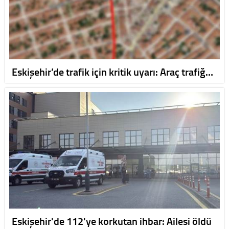
Eskişehir’de trafik için kritik uyarı: Araç trafiğ…
Eskişehir'de 112'ye korkutan ihbar: Ailesi öldü