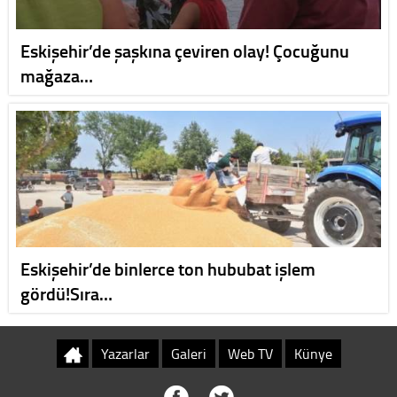
Eskişehir’de şaşkına çeviren olay! Çocuğunu
mağaza…
Eskişehir’de binlerce ton hububat işlem
gördü!Sıra…
Yazarlar
Galeri
Web TV
Künye