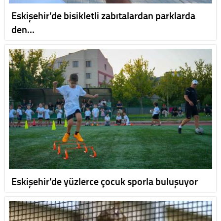
Eskişehir’de bisikletli zabıtalardan parklarda
den…
Eskişehir’de yüzlerce çocuk sporla buluşuyor