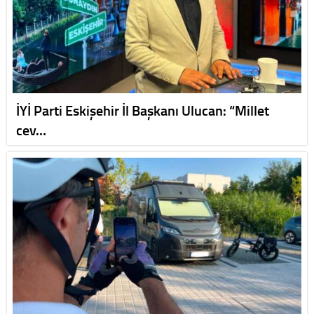
İYİ Parti Eskişehir İl Başkanı Ulucan: “Millet
cev…