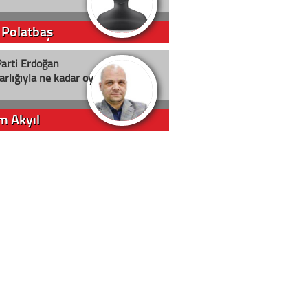
 Polatbaş
arti Erdoğan
arlığıyla ne kadar oy
m Akyıl
iye ilgiliyiz!
 Erci
in yolu açık olsun
t D. Canoruç