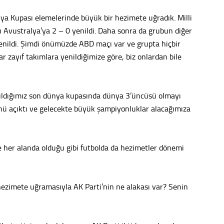
Tepeba
nya Kupası elemelerinde büyük bir hezimete uğradık. Milli
birliği
Avustralya’ya 2 – 0 yenildi. Daha sonra da grubun diğer
ulaşı
yenildi. Şimdi önümüzde ABD maçı var ve grupta hiçbir
Fund
 zayıf takımlara yenildiğimize göre, biz onlardan bile
CHP’li
kazana
tıldığımız son dünya kupasında dünya 3’üncüsü olmayı
seçiml
önü açıktı ve gelecekte büyük şampiyonluklar alacağımıza
Melt
Gürha
e her alanda olduğu gibi futbolda da hezimetler dönemi
Eskişe
Döne
Rifat
 hezimete uğramasıyla AK Parti’nin ne alakası var? Senin
Sürdür
kültür