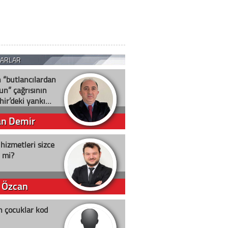
ZARLAR
n “butlancılardan
un” çağrısının
hir’deki yankı…
an Demir
 hizmetleri sizce
i mi?
 Özcan
n çocuklar kod