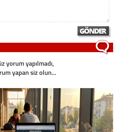
Vatand
M. M
Hayır,
z yorum yapılmadı,
Seda
orum yapan siz olun...