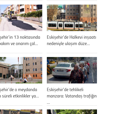
şehir'in 13 noktasında
Eskişehir'de Halkevi inşaatı
bakım ve onarım çal…
nedeniyle ulaşım düze…
şehir'de o meydanda
Eskişehir'de tehlikeli
 süreli etkinlikler ya…
manzara: Vatandaş trafiğin
…