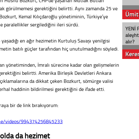
iren Hüsnü Bozkurt, CHP’de yaşanan Mutlak Butlan
larak görülmemesi gerektiğini belirtti. Aynı zamanda 25 ve
Ümit
Bozkurt, Kemal Kılıçdaroğlu yönetiminin, Türkiye’ye
paralellikler sergilediğini ileri sürdü.
YENİ P
aleyht
 yaşadığı en ağır hezimetin Kurtuluş Savaşı yenilgisi
alır?
tin batılı güçler tarafından hiç unutulmadığını söyledi.
Kere
n yönetiminden, İmralı sürecine kadar olan gelişmelerin
Nostalj
erektiğini belirtti. Amerika Birleşik Devletleri Ankara
çıklamalarına da dikkat çeken Bozkurt, sömürge valisi
hal haddinin bildirilmesi gerektiğini de ifade etti.
Seval
raya bir de link bırakıyorum:
Es Es’
line/videos/994374256845233
Ahme
olda da hezimet