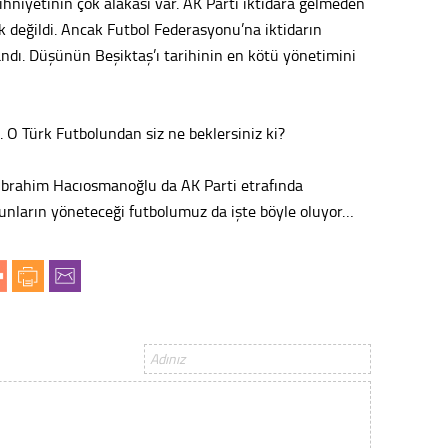
ihniyetinin çok alakası var. AK Parti iktidara gelmeden
k değildi. Ancak Futbol Federasyonu’na iktidarın
Konu
andı. Düşünün Beşiktaş’ı tarihinin en kötü yönetimini
2023 y
bekliy
 O Türk Futbolundan siz ne beklersiniz ki?
Tüli
İbrahim Hacıosmanoğlu da AK Parti etrafında
Bunların yöneteceği futbolumuz da işte böyle oluyor…
Düşükl
Op. D
Sağlığı
Uzm. 