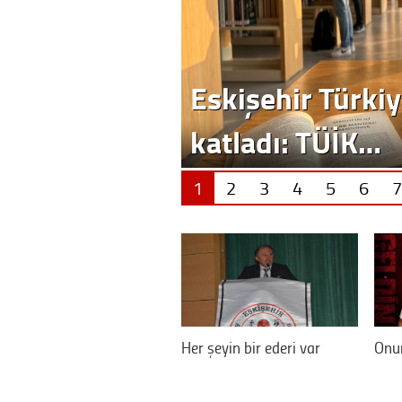
Eskişehir Türkiy
katladı: TÜİK…
1
2
3
4
5
6
7
Her şeyin bir ederi var
Onur