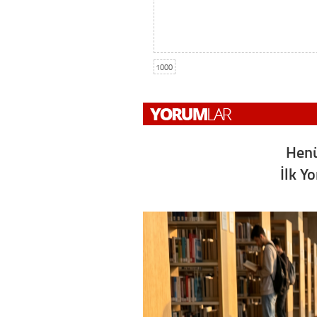
1000
Henü
İlk Y