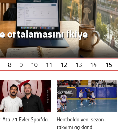
e ortalamasını ikiye
8
9
10
11
12
13
14
15
 Ata 71 Evler Spor'da
Hentbolda yeni sezon
takvimi açıklandı