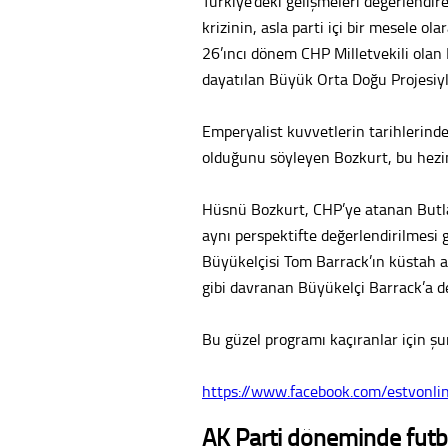
Türkiye’deki gelişmeleri değerlend
krizinin, asla parti içi bir mesele o
26’ıncı dönem CHP Milletvekili olan 
dayatılan Büyük Orta Doğu Projesiyle 
Emperyalist kuvvetlerin tarihlerinde
olduğunu söyleyen Bozkurt, bu hezime
Hüsnü Bozkurt, CHP’ye atanan Butla
aynı perspektifte değerlendirilmesi g
Büyükelçisi Tom Barrack’ın küstah a
gibi davranan Büyükelçi Barrack’a der
Bu güzel programı kaçıranlar için şu
https://www.facebook.com/estvon
AK Parti döneminde futb