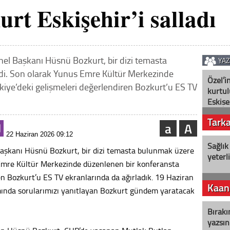
rt Eskişehir’i salladı
el Başkanı Hüsnü Bozkurt, bir dizi temasta
YA
di. Son olarak Yunus Emre Kültür Merkezinde
Özel’i
kiye’deki gelişmeleri değerlendiren Bozkurt’u ES TV
kurtul
Eskişe
Tark
a
A
22 Haziran 2026 09:12
Sağlık
aşkanı Hüsnü Bozkurt, bir dizi temasta bulunmak üzere
yeterl
 Emre Kültür Merkezinde düzenlenen bir konferansta
en Bozkurt’u ES TV ekranlarında da ağırladık. 19 Haziran
Kaan
da sorularımızı yanıtlayan Bozkurt gündem yaratacak
Bırakı
yazsın