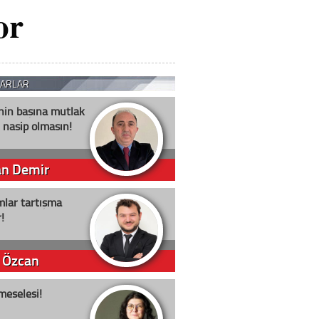
or
ZARLAR
nin başına mutlak
 nasip olmasın!
an Demir
lar tartışma
!
 Özcan
meselesi!