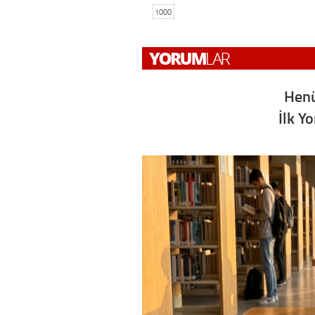
1000
Henü
İlk Y