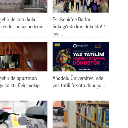
şehir'de kötü koku
Eskişehir’de Barlar
n evde cansız bedenini
Sokağı’nda kan döküldü! 1
kişi…
şehir'de apartman
Anadolu Üniversitesi’nde
a kalktı: Evini yakıp
yaz tatili fırsata dönüşü…