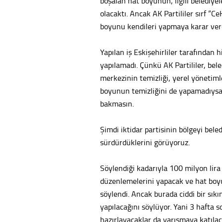
boşalan hat boyunun, ilgili belediye
olacaktı. Ancak AK Partililer sırf “Ce
boyunu kendileri yapmaya karar verd
Yapılan iş Eskişehirliler tarafından 
yapılamadı. Çünkü AK Partililer, bele
merkezinin temizliği, yerel yönetiml
boyunun temizliğini de yapamadıysanız
bakmasın.
Şimdi iktidar partisinin bölgeyi bel
sürdürdüklerini görüyoruz.
Söylendiği kadarıyla 100 milyon lira 
düzenlemelerini yapacak ve hat boyu
söylendi. Ancak burada ciddi bir sıkı
yapılacağını söylüyor. Yani 3 hafta s
hazırlayacaklar da yarışmaya katıla