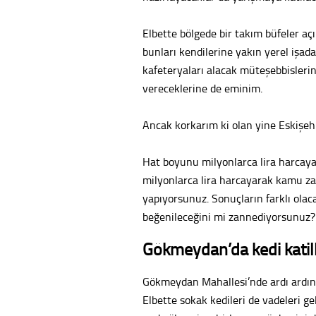
Elbette bölgede bir takım büfeler açıl
bunları kendilerine yakın yerel işad
kafeteryaları alacak müteşebbislerin
vereceklerine de eminim.
Ancak korkarım ki olan yine Eskişehir
Hat boyunu milyonlarca lira harcayar
milyonlarca lira harcayarak kamu zar
yapıyorsunuz. Sonuçların farklı olac
beğenileceğini mi zannediyorsunuz?
Gökmeydan’da kedi katill
Gökmeydan Mahallesi’nde ardı ardına
Elbette sokak kedileri de vadeleri ge