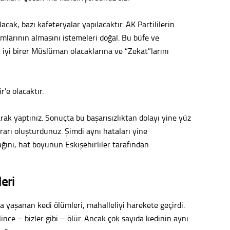
Tepeba
acak, bazı kafeteryalar yapılacaktır. AK Partililerin
birliği
ulaşı
amlarının almasını istemeleri doğal. Bu büfe ve
 iyi birer Müslüman olacaklarına ve “Zekat”larını
Fund
CHP’li
’e olacaktır.
kazana
seçiml
ak yaptınız. Sonuçta bu başarısızlıktan dolayı yine yüz
Melt
arı oluşturdunuz. Şimdi aynı hataları yine
ağını, hat boyunun Eskişehirliler tarafından
Gürha
Eskişe
Döne
eri
Rifat
 yaşanan kedi ölümleri, mahalleliyi harekete geçirdi.
Sürdür
lince – bizler gibi – ölür. Ancak çok sayıda kedinin aynı
kültür