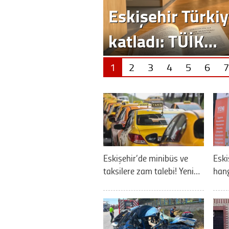
1
2
3
4
5
6
7
Eskişehir’de minibüs ve
Eski
taksilere zam talebi! Yeni…
hang