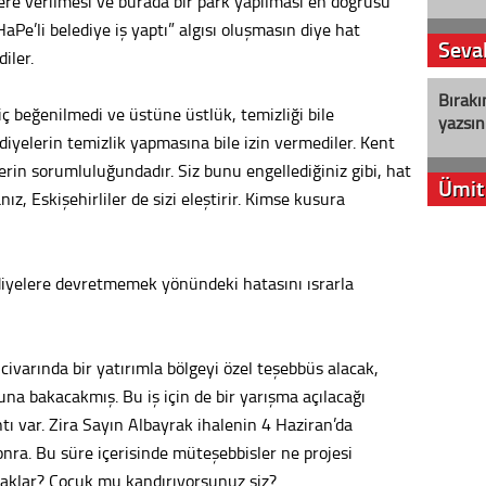
lere verilmesi ve burada bir park yapılması en doğrusu
HaPe’li belediye iş yaptı” algısı oluşmasın diye hat
Seval
iler.
Bırakı
hiç beğenilmedi ve üstüne üstlük, temizliği bile
yazsın
diyelerin temizlik yapmasına bile izin vermediler. Kent
erin sorumluluğundadır. Siz bunu engellediğiniz gibi, hat
Ümit
, Eskişehirliler de sizi eleştirir. Kimse kusura
YENİ P
aleyht
ediyelere devretmemek yönündeki hatasını ısrarla
alır?
Kere
civarında bir yatırımla bölgeyi özel teşebbüs alacak,
Es Es’
na bakacakmış. Bu iş için de bir yarışma açılacağı
ntı var. Zira Sayın Albayrak ihalenin 4 Haziran’da
onra. Bu süre içerisinde müteşebbisler ne projesi
Ahme
caklar? Çocuk mu kandırıyorsunuz siz?