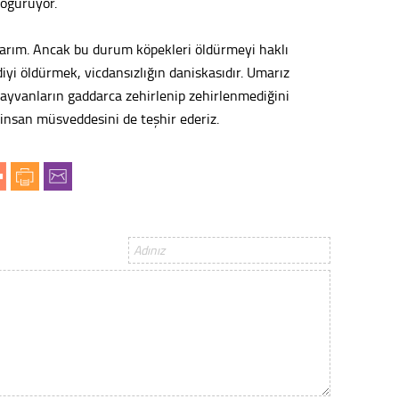
doğuruyor.
Konu
larım. Ancak bu durum köpekleri öldürmeyi haklı
iyi öldürmek, vicdansızlığın daniskasıdır. Umarız
2023 y
 hayvanların gaddarca zehirlenip zehirlenmediğini
bekliy
 insan müsveddesini de teşhir ederiz.
Tüli
Düşükl
Op. D
Sağlığı
Uzm. 