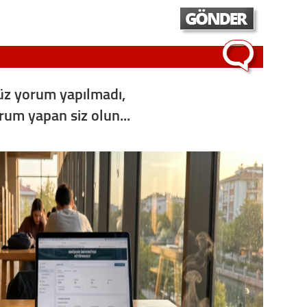
Vatand
M. M
z yorum yapılmadı,
Hayır,
orum yapan siz olun...
Seda