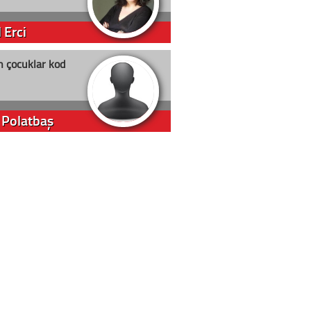
 Erci
n çocuklar kod
 Polatbaş
arti Erdoğan
arlığıyla ne kadar oy
m Akyıl
in yolu açık olsun
t D. Canoruç