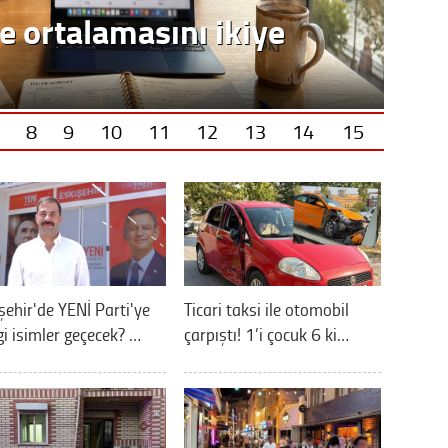
8
9
10
11
12
13
14
15
şehir'de YENİ Parti'ye
Ticari taksi ile otomobil
i isimler geçecek? …
çarpıştı! 1’i çocuk 6 ki…