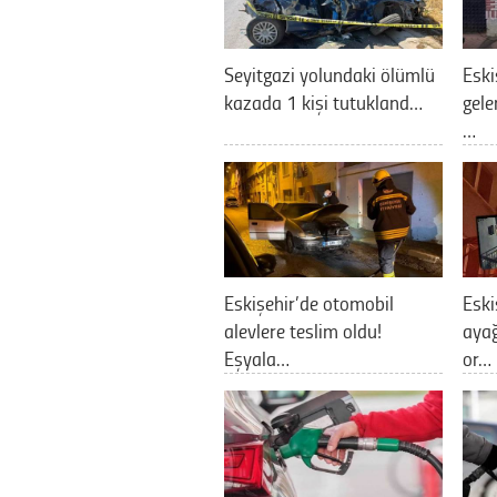
Seyitgazi yolundaki ölümlü
Eski
kazada 1 kişi tutukland…
gele
…
Eskişehir’de otomobil
Eski
alevlere teslim oldu!
ayağ
Eşyala…
or…