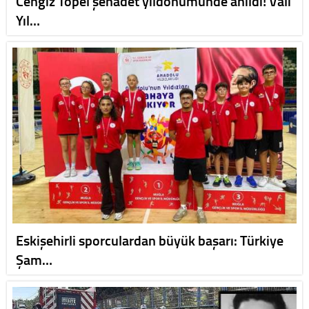
Cengiz Topel şehadet yıldönümünde anıldı! Vali
Yıl…
Eskişehirli sporculardan büyük başarı: Türkiye
Şam…