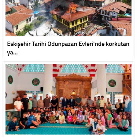
Eskişehir Tarihi Odunpazarı Evleri'nde korkutan
ya…