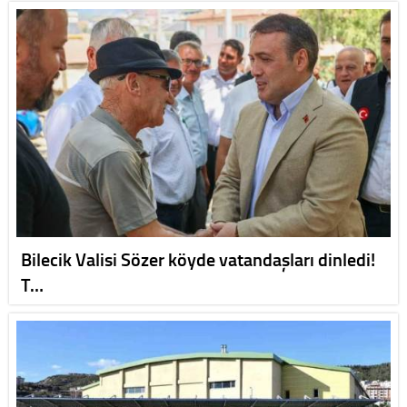
Bilecik Valisi Sözer köyde vatandaşları dinledi!
T…