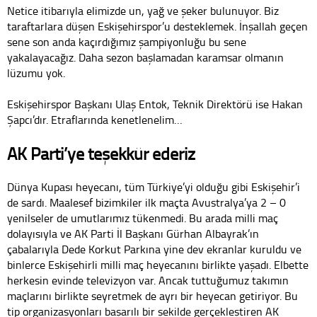
Netice itibarıyla elimizde un, yağ ve şeker bulunuyor. Biz
taraftarlara düşen Eskişehirspor’u desteklemek. İnşallah geçen
sene son anda kaçırdığımız şampiyonluğu bu sene
yakalayacağız. Daha sezon başlamadan karamsar olmanın
lüzumu yok.
Eskişehirspor Başkanı Ulaş Entok, Teknik Direktörü ise Hakan
Şapcı’dır. Etraflarında kenetlenelim…
AK Parti’ye teşekkür ederiz
Dünya Kupası heyecanı, tüm Türkiye’yi olduğu gibi Eskişehir’i
de sardı. Maalesef bizimkiler ilk maçta Avustralya’ya 2 – 0
yenilseler de umutlarımız tükenmedi. Bu arada milli maç
dolayısıyla ve AK Parti İl Başkanı Gürhan Albayrak’ın
çabalarıyla Dede Korkut Parkına yine dev ekranlar kuruldu ve
binlerce Eskişehirli milli maç heyecanını birlikte yaşadı. Elbette
herkesin evinde televizyon var. Ancak tuttuğumuz takımın
maçlarını birlikte seyretmek de ayrı bir heyecan getiriyor. Bu
tip organizasyonları başarılı bir şekilde gerçekleştiren AK