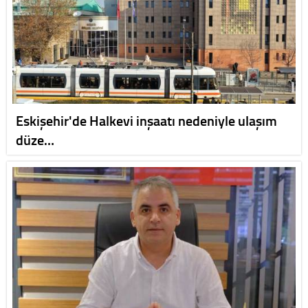
Eskişehir'de Halkevi inşaatı nedeniyle ulaşım
düze…