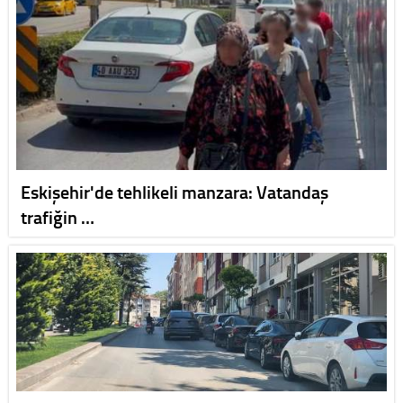
Eskişehir'de tehlikeli manzara: Vatandaş
trafiğin …