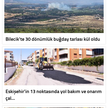
Bilecik'te 30 dönümlük buğday tarlası kül oldu
Eskişehir'in 13 noktasında yol bakım ve onarım
çal…