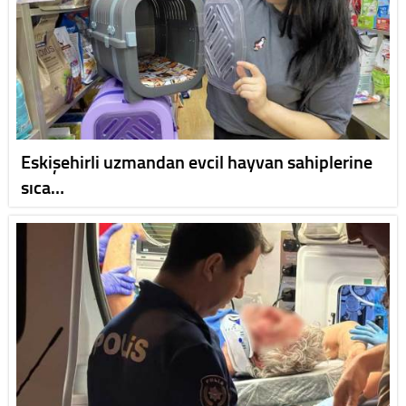
Eskişehirli uzmandan evcil hayvan sahiplerine
sıca…