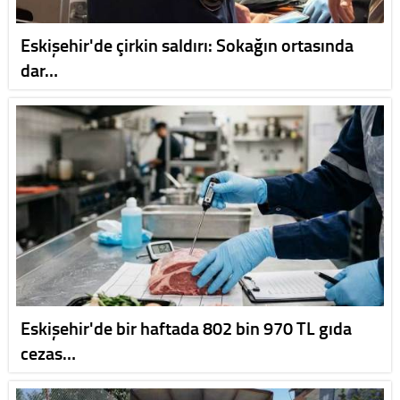
Eskişehir'de çirkin saldırı: Sokağın ortasında
dar…
Eskişehir'de bir haftada 802 bin 970 TL gıda
cezas…