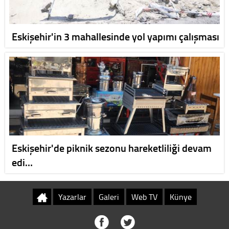
Eskişehir'in 3 mahallesinde yol yapımı çalışması
Eskişehir'de piknik sezonu hareketliliği devam
edi…
Yazarlar
Galeri
Web TV
Künye