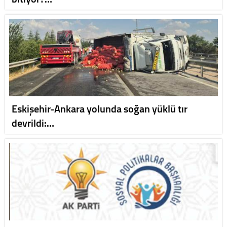
Eskişehir-Ankara yolunda soğan yüklü tır
devrildi:…