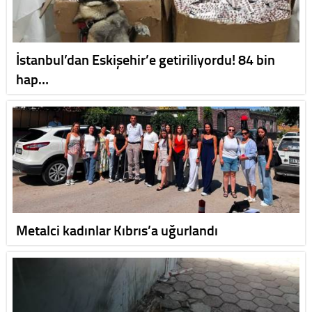
İstanbul’dan Eskişehir’e getiriliyordu! 84 bin
hap…
Metalci kadınlar Kıbrıs’a uğurlandı