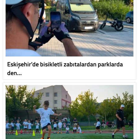
Eskişehir’de bisikletli zabıtalardan parklarda
den…