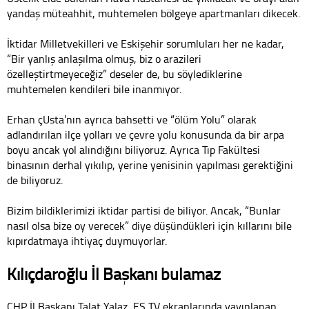
yandaş müteahhit, muhtemelen bölgeye apartmanları dikecek.
İktidar Milletvekilleri ve Eskişehir sorumluları her ne kadar,
“Bir yanlış anlaşılma olmuş, biz o arazileri
özelleştirtmeyeceğiz” deseler de, bu söylediklerine
muhtemelen kendileri bile inanmıyor.
Erhan çUsta’nın ayrıca bahsetti ve “ölüm Yolu” olarak
adlandırılan ilçe yolları ve çevre yolu konusunda da bir arpa
boyu ancak yol alındığını biliyoruz. Ayrıca Tıp Fakültesi
binasının derhal yıkılıp, yerine yenisinin yapılması gerektiğini
de biliyoruz.
Bizim bildiklerimizi iktidar partisi de biliyor. Ancak, “Bunlar
nasıl olsa bize oy verecek” diye düşündükleri için kıllarını bile
kıpırdatmaya ihtiyaç duymuyorlar.
Kılıçdaroğlu İl Başkanı bulamaz
CHP İl Başkanı Talat Yalaz, ES TV ekranlarında yayınlanan