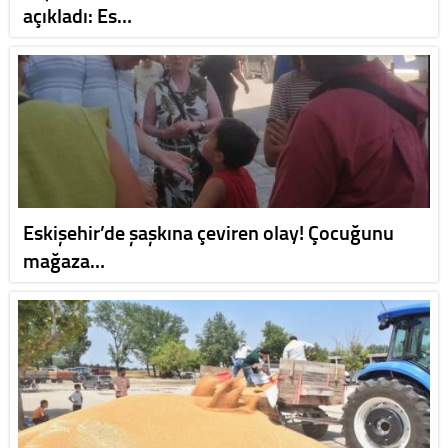
açıkladı: Es…
Eskişehir’de şaşkına çeviren olay! Çocuğunu
mağaza…