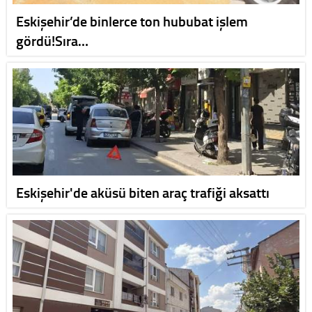
Eskişehir’de binlerce ton hububat işlem
gördü!Sıra…
Eskişehir'de aküsü biten araç trafiği aksattı