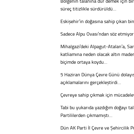
Bölgenin talanına dur demek için birç
süreç titizlikle sürdürüldü…
Eskişehir’in doğasına sahip çıkan bin
Sadece Alpu Ovası’ndan söz etmiy
Mihalgazi’deki Alpagut-Atalan’a, Sa
katliamına neden olacak altın madenle
biçimde ortaya koydu…
5 Haziran Dünya Çevre Günü dolayısıy
açıklamalarını gerçekleştirdi…
Çevreye sahip çıkmak için mücadele
Tabi bu yukarıda yazdığım doğayı ta
Partililerden çıkmamıştı…
Dün AK Parti İl Çevre ve Şehircilik 