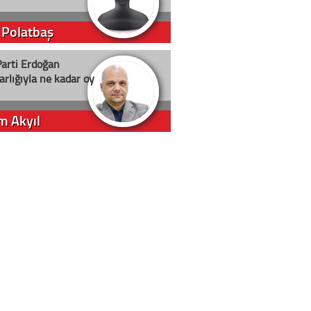
 Polatbaş
arti Erdoğan
arlığıyla ne kadar oy
m Akyıl
iye ilgiliyiz!
 Erci
in yolu açık olsun
t D. Canoruç