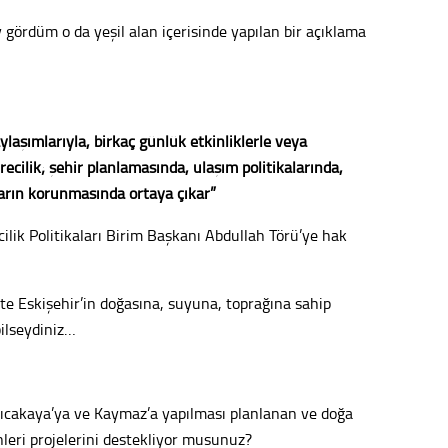
Vatand
gördüm o da yeşil alan içerisinde yapılan bir açıklama
M. M
ylaşımlarıyla, birkaç günlük etkinliklerle veya
Hayır,
ecilik; şehir planlamasında, ulaşım politikalarında,
ların korunmasında ortaya çıkar”
Seda
cilik Politikaları Birim Başkanı Abdullah Törü’ye hak
ikte Eskişehir’in doğasına, suyuna, toprağına sahip
bilseydiniz…
rıcakaya’ya ve Kaymaz’a yapılması planlanan ve doğa
leri projelerini destekliyor musunuz?