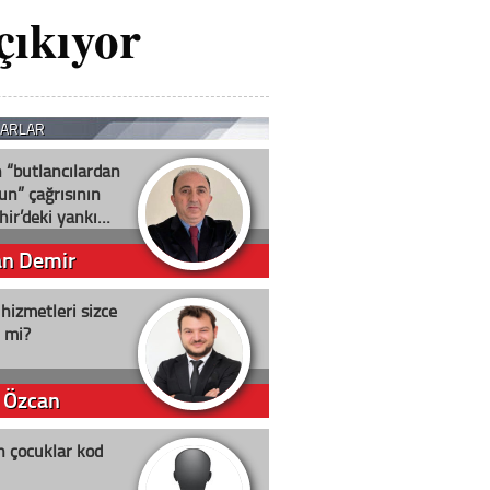
çıkıyor
ZARLAR
n “butlancılardan
un” çağrısının
hir’deki yankı…
an Demir
 hizmetleri sizce
i mi?
 Özcan
n çocuklar kod