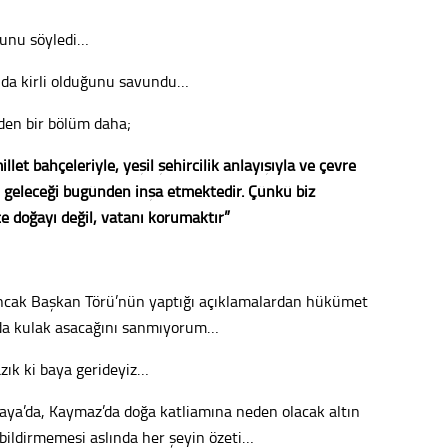
uğunu söyledi…
Konu
 da kirli olduğunu savundu…
2023 y
bekliy
rden bir bölüm daha;
illet bahçeleriyle, yeşil şehircilik anlayışıyla ve çevre
Tüli
 geleceği bugünden inşa etmektedir. Çünkü biz
e doğayı değil, vatanı korumaktır”
Düşükl
Op. D
 Ancak Başkan Törü’nün yaptığı açıklamalardan hükümet
a da kulak asacağını sanmıyorum…
Sağlığı
zık ki baya gerideyiz…
aya’da, Kaymaz’da doğa katliamına neden olacak altın
Uzm. 
ş bildirmemesi aslında her şeyin özeti…