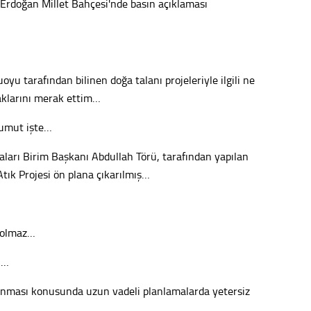
Erdoğan Millet Bahçesi'nde basın açıklaması
Tepeba
birliği
ulaşı
Fund
yu tarafından bilinen doğa talanı projeleriyle ilgili ne
aklarını merak ettim…
CHP’li
kazana
 umut işte…
seçiml
ikaları Birim Başkanı Abdullah Törü, tarafından yapılan
Melt
tık Projesi ön plana çıkarılmış…
Gürha
Eskişe
Döne
a olmaz…
Rifat
ı…
Sürdür
orunması konusunda uzun vadeli planlamalarda yetersiz
kültür