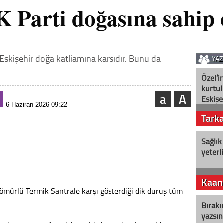
K Parti doğasına sahip 
skişehir doğa katliamına karşıdır. Bunu da
YA
Özel’i
kurtul
a
A
Eskişe
6 Haziran 2026 09:22
Tark
Sağlık
yeterl
Kaan
ömürlü Termik Santrale karşı gösterdiği dik duruş tüm
Bırakı
yazsın