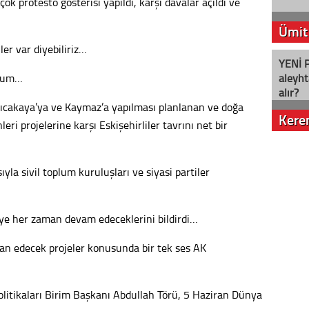
ok protesto gösterisi yapıldı, karşı davalar açıldı ve
Ümit
ler var diyebiliriz…
YENİ P
orum…
aleyht
alır?
rıcakaya’ya ve Kaymaz’a yapılması planlanan ve doğa
Kere
ri projelerine karşı Eskişehirliler tavrını net bir
Nostalj
la sivil toplum kuruluşları ve siyasi partiler
Seval
ye her zaman devam edeceklerini bildirdi…
Es Es’
lan edecek projeler konusunda bir tek ses AK
Ahme
Politikaları Birim Başkanı Abdullah Törü, 5 Haziran Dünya