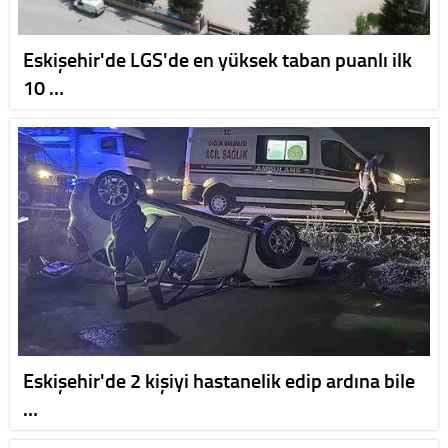
Eskişehir'de LGS'de en yüksek taban puanlı ilk
10 …
Eskişehir'de 2 kişiyi hastanelik edip ardına bile
…