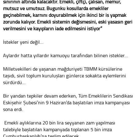
sınırının altında kalacaktır. Emekli, çiftçi, çalışan, memur,
mutsuz ve umutsuz. Bugünkü koşullarda emekliler
geçinebilmek, karnını doyurabilmek için ikinci bir iş yapmak
zorunda kalıyor. Emekli sistemin değişmesini, eski yasasın geri
verilmesini ve kayıpların iade edilmesini istiyor”
İstekler yeni değil…
Aylardır hatta yıllardır kamuoyu tarafından bilinen istekler…
Milletvekilleri de yaşanan mağduriyeti TBMM kürsülerine
taşıdı, sivil toplum kuruluşları günlerce sokakta eylemlerini
sürdürdü…
Bir yandan tepkiler devam ederken, Tüm Emeklilerin Sendikası
Eskişehir Şubesi’nin 9 Haziran’da başlatılan imza kampanyası
sona erdi.
Emekli aylıklarına 20 bin lira seyyanen zam yapılması
talebiyle başlatılan kampanyada toplanan 5 bin imza
Cumhurbaşkanlığı’na teslim edilecek.