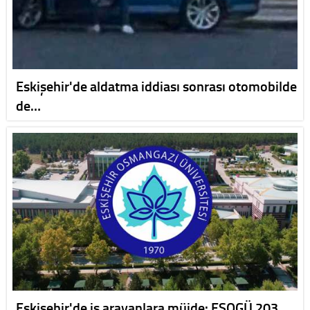
Eskişehir'de aldatma iddiası sonrası otomobilde
de…
Eskişehir'de iş arayanlara müjde: ESOGÜ 203