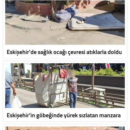
Eskişehir'de sağlık ocağı çevresi atıklarla doldu
Eskişehir'in göbeğinde yürek sızlatan manzara