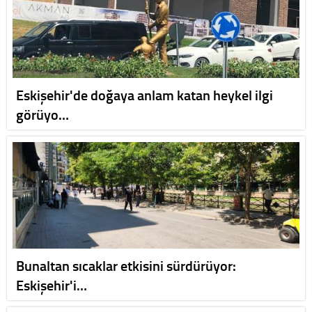
Eskişehir'de doğaya anlam katan heykel ilgi
görüyo…
Bunaltan sıcaklar etkisini sürdürüyor:
Eskişehir'i…