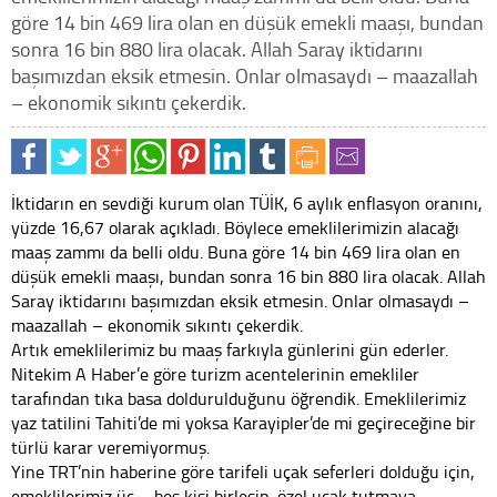
göre 14 bin 469 lira olan en düşük emekli maaşı, bundan
sonra 16 bin 880 lira olacak. Allah Saray iktidarını
başımızdan eksik etmesin. Onlar olmasaydı – maazallah
– ekonomik sıkıntı çekerdik.
İktidarın en sevdiği kurum olan TÜİK, 6 aylık enflasyon oranını,
yüzde 16,67 olarak açıkladı. Böylece emeklilerimizin alacağı
maaş zammı da belli oldu. Buna göre 14 bin 469 lira olan en
düşük emekli maaşı, bundan sonra 16 bin 880 lira olacak. Allah
Saray iktidarını başımızdan eksik etmesin. Onlar olmasaydı –
maazallah – ekonomik sıkıntı çekerdik.
Artık emeklilerimiz bu maaş farkıyla günlerini gün ederler.
Nitekim A Haber’e göre turizm acentelerinin emekliler
tarafından tıka basa doldurulduğunu öğrendik. Emeklilerimiz
yaz tatilini Tahiti’de mi yoksa Karayipler’de mi geçireceğine bir
türlü karar veremiyormuş.
Yine TRT’nin haberine göre tarifeli uçak seferleri dolduğu için,
emeklilerimiz üç – beş kişi birleşip, özel uçak tutmaya