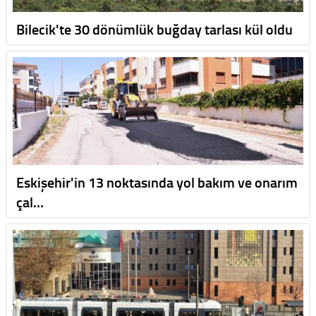
Bilecik'te 30 dönümlük buğday tarlası kül oldu
Eskişehir'in 13 noktasında yol bakım ve onarım
çal…