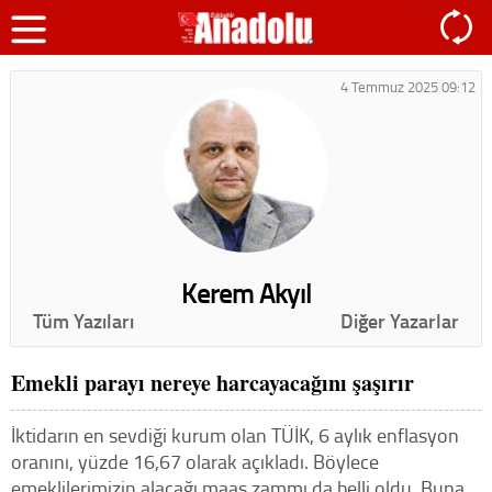
4 Temmuz 2025 09:12
Kerem Akyıl
Tüm Yazıları
Diğer Yazarlar
Emekli parayı nereye harcayacağını şaşırır
İktidarın en sevdiği kurum olan TÜİK, 6 aylık enflasyon
oranını, yüzde 16,67 olarak açıkladı. Böylece
emeklilerimizin alacağı maaş zammı da belli oldu. Buna