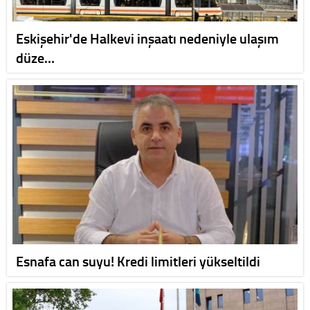
Eskişehir'de Halkevi inşaatı nedeniyle ulaşım
düze…
Esnafa can suyu! Kredi limitleri yükseltildi