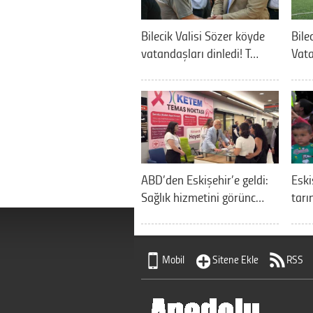
Bilecik Valisi Sözer köyde
Bilec
vatandaşları dinledi! T…
Vata
ABD’den Eskişehir’e geldi:
Eski
Sağlık hizmetini görünc…
tarı
Mobil
Sitene Ekle
RSS