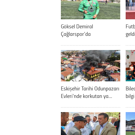
Göksel Demiral
Futb
Çağlarspor’da
geld
Eskişehir Tarihi Odunpazarı
Bile
Evleri'nde korkutan ya…
bilg