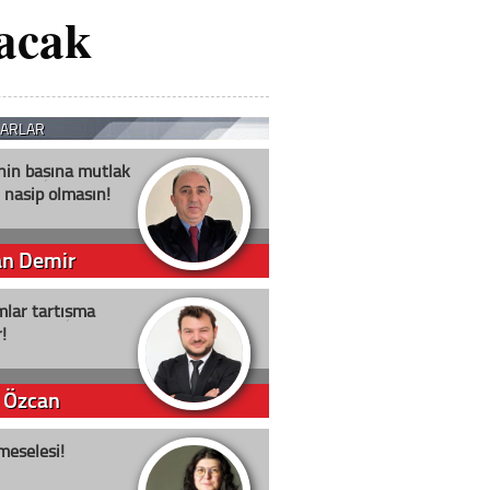
acak
ZARLAR
nin başına mutlak
 nasip olmasın!
an Demir
lar tartışma
!
 Özcan
meselesi!