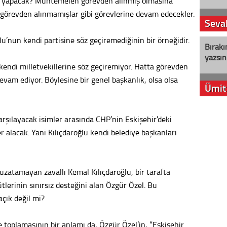
m yapacak? Muhtemelen görevden alınmış olmasına
iç görevden alınmamışlar gibi görevlerine devam edecekler.
Seval
lu’nun kendi partisine söz geçiremediğinin bir örneğidir.
Bırakı
yazsın
 kendi milletvekillerine söz geçiremiyor. Hatta görevden
 devam ediyor. Böylesine bir genel başkanlık, olsa olsa
Ümit
YENİ P
ılayacak isimler arasında CHP’nin Eskişehir’deki
aleyht
 alacak. Yani Kılıçdaroğlu kendi belediye başkanları
alır?
Kere
e uzatamayan zavallı Kemal Kılıçdaroğlu, bir tarafta
Es Es’
ütlerinin sınırsız desteğini alan Özgür Özel. Bu
açık değil mi?
Ahme
oplamasının bir anlamı da, Özgür Özel’in, “Eskişehir