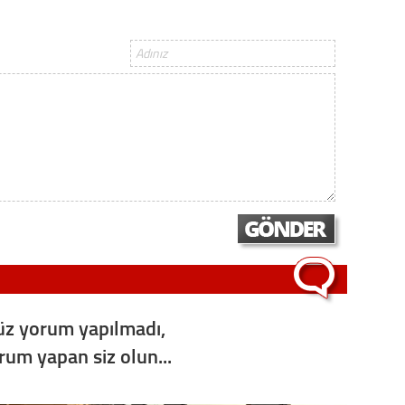
Konu
2023 y
bekliy
Tüli
Düşükl
Op. D
Sağlığı
z yorum yapılmadı,
orum yapan siz olun...
Uzm. 