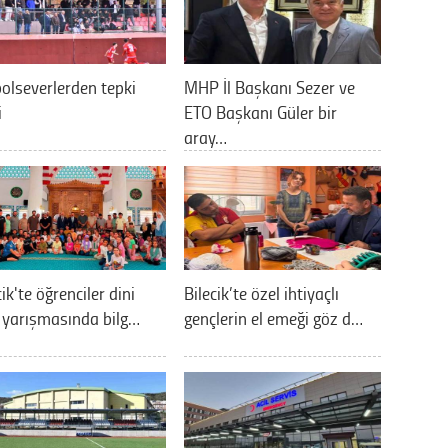
olseverlerden tepki
MHP İl Başkanı Sezer ve
i
ETO Başkanı Güler bir
aray…
cik'te öğrenciler dini
Bilecik’te özel ihtiyaçlı
i yarışmasında bilg…
gençlerin el emeği göz d…