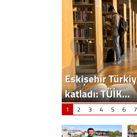
Eskişehir Türkiy
katladı: TÜİK…
1
2
3
4
5
6
7