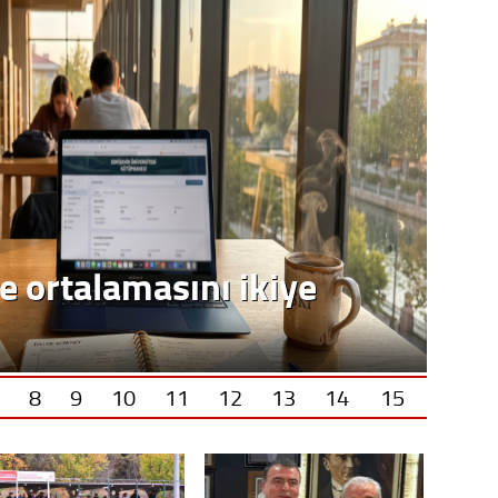
Vatand
M. M
Hayır,
Seda
e ortalamasını ikiye
8
9
10
11
12
13
14
15