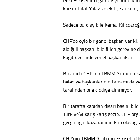
Peki Eskişehir organizasyonunu ki
karşın Talat Yalaz ve ekibi, sanki h
Sadece bu olay bile Kemal Kılıçdaroğ
CHP’de öyle bir genel başkan var ki,
aldığı il başkanı bile fiilen görevine
kağıt üzerinde genel başkanlıktır.
Bu arada CHP’nin TBMM Grubunu karş
belediye başkanlarının tamamı da yer
tarafından bile ciddiye alınmıyor.
Bir tarafta kapıdan dışarı başını bil
Türkiye’yi karış karış gezip, CHP örg
gerginliğin kazananının kim olacağı 
CHP’nin TBMM Grubunu Eskişehir’de t