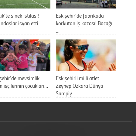
ik’te sinek istilası!
Eskişehir'de fabrikada
ndaşlar isyan etti
korkutan iş kazası! Bacağı
…
şehir’de mevsimlik
Eskişehirli milli atlet
m işçilerinin çocukları…
Zeynep Özkara Dünya
Şampiy…