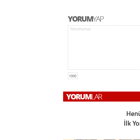
1000
Henü
İlk Y