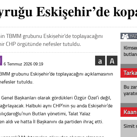
ruğu Eskişehir’de kop
sinin TBMM grubunu Eskişehir’de toplayacağını
YA
hir CHP örgütünde nefesler tutuldu.
Kimse
butlan
a
A
6 Temmuz 2026 09:19
Tark
 TBMM grubunu Eskişehir’de toplayacağını açıklamasının
efesler tutuldu.
Bu zam
yaratır
Genel Başkanları olarak gördükleri Özgür Özel’i değil,
e ağırlayacak. Halbuki aynı CHP’nin şu anda Eskişehir’de
Kaan
Kılıçdaroğlu’nun Butlan yönetimi, Talat Yalaz
n aldı ve hatta İl Başkanını da partiden ihraç etti.
Simit 