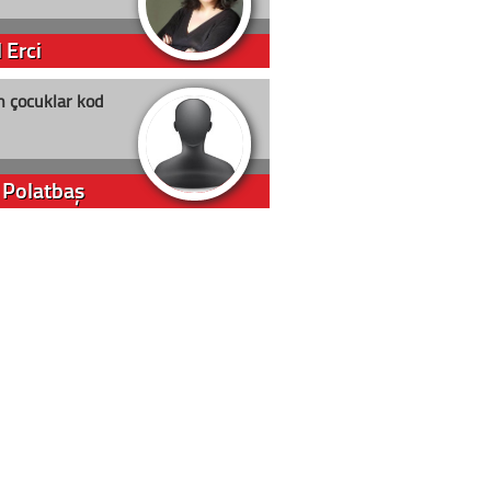
 Erci
n çocuklar kod
 Polatbaş
arti Erdoğan
arlığıyla ne kadar oy
m Akyıl
in yolu açık olsun
t D. Canoruç