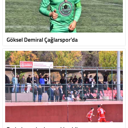
Göksel Demiral Çağlarspor’da