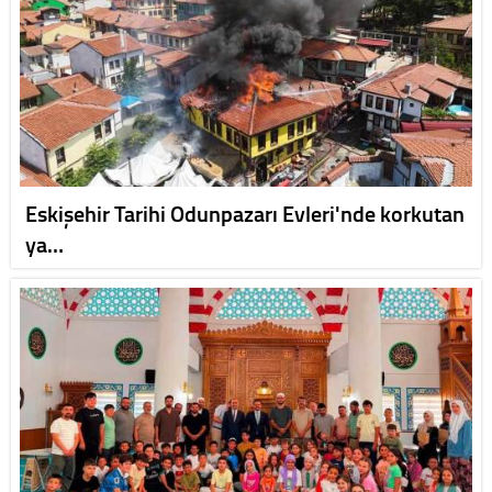
Eskişehir Tarihi Odunpazarı Evleri'nde korkutan
ya…