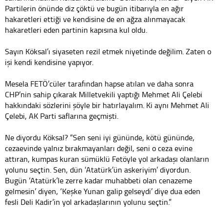
Partilerin önünde diz çöktü ve bugün itibarıyla en ağır
hakaretleri ettiği ve kendisine de en ağza alınmayacak
hakaretleri eden partinin kapısına kul oldu.
Sayın Köksal’ı siyaseten rezil etmek niyetinde değilim. Zaten o
işi kendi kendisine yapıyor.
Mesela FETÖ’cüler tarafından hapse atılan ve daha sonra
CHP’nin sahip çıkarak Milletvekili yaptığı Mehmet Ali Çelebi
hakkındaki sözlerini şöyle bir hatırlayalım. Ki aynı Mehmet Ali
Çelebi, AK Parti saflarına geçmişti.
Ne diyordu Köksal? “Sen seni iyi gününde, kötü gününde,
cezaevinde yalnız bırakmayanları değil, seni o ceza evine
attıran, kumpas kuran sümüklü Fetöyle yol arkadaşı olanların
yolunu seçtin. Sen, dün ‘Atatürk’ün askeriyim’ diyordun.
Bugün ‘Atatürk’le zerre kadar muhabbeti olan cenazeme
gelmesin’ diyen, ‘Keşke Yunan galip gelseydi’ diye dua eden
fesli Deli Kadir’in yol arkadaşlarının yolunu seçtin.”