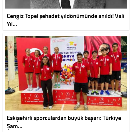
Cengiz Topel şehadet yıldönümünde anıldı! Vali
Yıl…
Eskişehirli sporculardan büyük başarı: Türkiye
Şam…