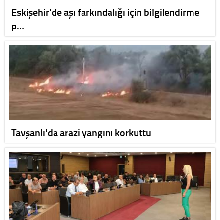
Eskişehir'de aşı farkındalığı için bilgilendirme
p…
Tavşanlı'da arazi yangını korkuttu