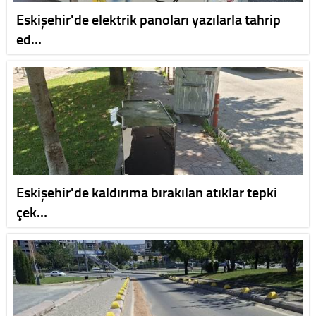
Eskişehir'de elektrik panoları yazılarla tahrip
ed…
Eskişehir'de kaldırıma bırakılan atıklar tepki
çek…