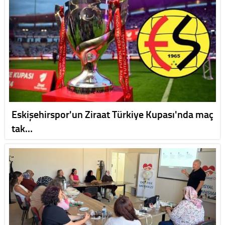
Eskişehirspor'un Ziraat Türkiye Kupası'nda maç
tak…