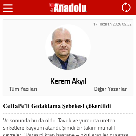
17 Haziran 2026 09:32
Kerem Akyıl
Tüm Yazıları
Diğer Yazarlar
CeHaPe’li Gıdaklama Şebekesi çökertildi
Ve sonunda bu da oldu. Tavuk ve yumurta üreten
şirketlere kayyum atandı. Şimdi bir takım muhalif
çevreler, “Parasızlıktan hastane – okul arazilerini satışa