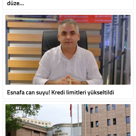
düze…
Esnafa can suyu! Kredi limitleri yükseltildi