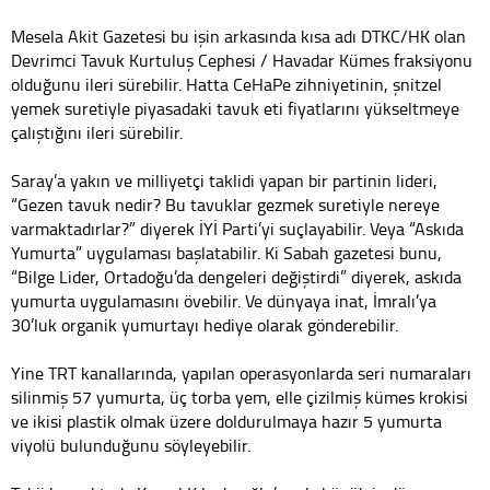
Mesela Akit Gazetesi bu işin arkasında kısa adı DTKC/HK olan
Devrimci Tavuk Kurtuluş Cephesi / Havadar Kümes fraksiyonu
olduğunu ileri sürebilir. Hatta CeHaPe zihniyetinin, şnitzel
yemek suretiyle piyasadaki tavuk eti fiyatlarını yükseltmeye
çalıştığını ileri sürebilir.
Saray’a yakın ve milliyetçi taklidi yapan bir partinin lideri,
“Gezen tavuk nedir? Bu tavuklar gezmek suretiyle nereye
varmaktadırlar?” diyerek İYİ Parti’yi suçlayabilir. Veya “Askıda
Yumurta” uygulaması başlatabilir. Ki Sabah gazetesi bunu,
“Bilge Lider, Ortadoğu’da dengeleri değiştirdi” diyerek, askıda
yumurta uygulamasını övebilir. Ve dünyaya inat, İmralı’ya
30’luk organik yumurtayı hediye olarak gönderebilir.
Yine TRT kanallarında, yapılan operasyonlarda seri numaraları
silinmiş 57 yumurta, üç torba yem, elle çizilmiş kümes krokisi
ve ikisi plastik olmak üzere doldurulmaya hazır 5 yumurta
viyolü bulunduğunu söyleyebilir.