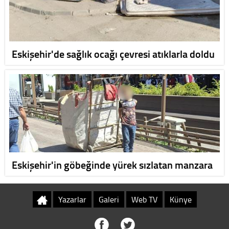
Eskişehir'de sağlık ocağı çevresi atıklarla doldu
Eskişehir'in göbeğinde yürek sızlatan manzara
Yazarlar
Galeri
Web TV
Künye