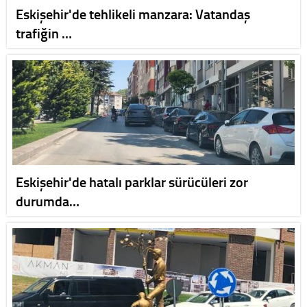
Eskişehir'de tehlikeli manzara: Vatandaş
trafiğin …
Eskişehir'de hatalı parklar sürücüleri zor
durumda…