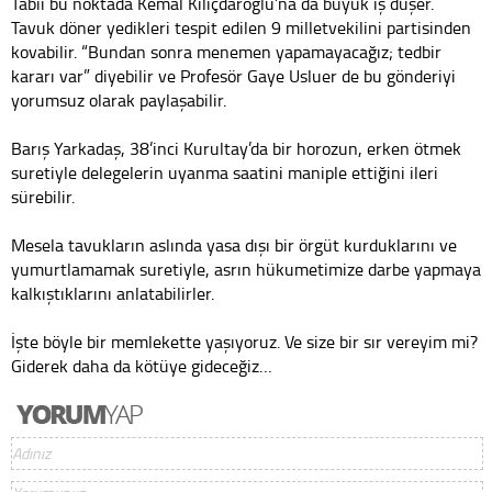
Tabii bu noktada Kemal Kılıçdaroğlu’na da büyük iş düşer.
Tavuk döner yedikleri tespit edilen 9 milletvekilini partisinden
kovabilir. “Bundan sonra menemen yapamayacağız; tedbir
kararı var” diyebilir ve Profesör Gaye Usluer de bu gönderiyi
yorumsuz olarak paylaşabilir.
Barış Yarkadaş, 38’inci Kurultay’da bir horozun, erken ötmek
suretiyle delegelerin uyanma saatini maniple ettiğini ileri
sürebilir.
Mesela tavukların aslında yasa dışı bir örgüt kurduklarını ve
yumurtlamamak suretiyle, asrın hükumetimize darbe yapmaya
kalkıştıklarını anlatabilirler.
İşte böyle bir memlekette yaşıyoruz. Ve size bir sır vereyim mi?
Giderek daha da kötüye gideceğiz…