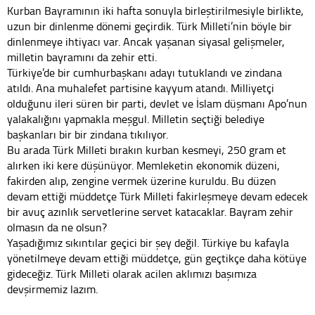
Kurban Bayramının iki hafta sonuyla birleştirilmesiyle birlikte,
uzun bir dinlenme dönemi geçirdik. Türk Milleti’nin böyle bir
dinlenmeye ihtiyacı var. Ancak yaşanan siyasal gelişmeler,
milletin bayramını da zehir etti.
Türkiye’de bir cumhurbaşkanı adayı tutuklandı ve zindana
atıldı. Ana muhalefet partisine kayyum atandı. Milliyetçi
olduğunu ileri süren bir parti, devlet ve İslam düşmanı Apo’nun
yalakalığını yapmakla meşgul. Milletin seçtiği belediye
başkanları bir bir zindana tıkılıyor.
Bu arada Türk Milleti bırakın kurban kesmeyi, 250 gram et
alırken iki kere düşünüyor. Memleketin ekonomik düzeni,
fakirden alıp, zengine vermek üzerine kuruldu. Bu düzen
devam ettiği müddetçe Türk Milleti fakirleşmeye devam edecek
bir avuç azınlık servetlerine servet katacaklar. Bayram zehir
olmasın da ne olsun?
Yaşadığımız sıkıntılar geçici bir şey değil. Türkiye bu kafayla
yönetilmeye devam ettiği müddetçe, gün geçtikçe daha kötüye
gideceğiz. Türk Milleti olarak acilen aklımızı başımıza
devşirmemiz lazım.