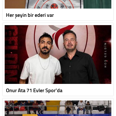
Her şeyin bir ederi var
Onur Ata 71 Evler Spor'da