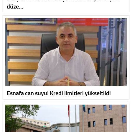
düze…
Esnafa can suyu! Kredi limitleri yükseltildi