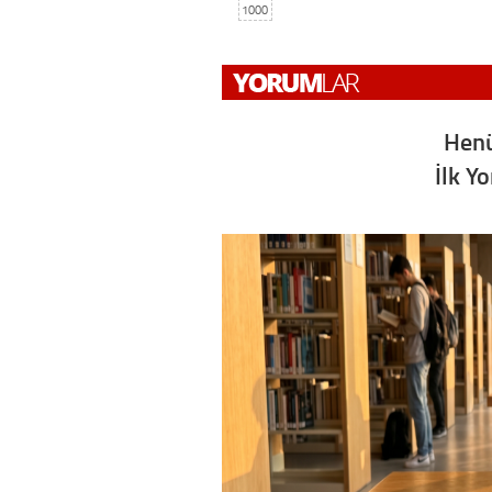
1000
Henü
İlk Y