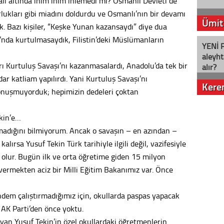
ali altında inim inim inlemedi mi? Osmanlı Devleti de
lukları gibi miadını doldurdu ve Osmanlı’nın bir devamı
Ümit
. Bazı kişiler, “Keşke Yunan kazansaydı” diye dua
’nda kurtulmasaydık, Filistin’deki Müslümanların
YENİ P
aleyht
ı Kurtuluş Savaşı’nı kazanmasalardı, Anadolu’da tek bir
alır?
 katliam yapılırdı. Yani Kurtuluş Savaşı’nı
Kere
nuşmuyorduk; hepimizin dedeleri çoktan
Nostalj
ekin’e…
lmadığını bilmiyorum. Ancak o savaşın – en azından –
alırsa Yusuf Tekin Türk tarihiyle ilgili değil, vazifesiyle
Seval
e olur. Bugün ilk ve orta öğretime giden 15 milyon
vermekten aciz bir Milli Eğitim Bakanımız var. Önce
Es Es’
dem çalıştırmadığımız için, okullarda paspas yapacak
AK Parti’den önce yoktu.
Ahme
yan Yusuf Tekin’in özel okullardaki öğretmenlerin