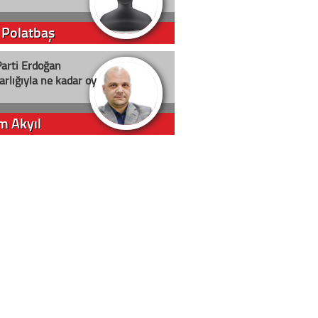
 Polatbaş
arti Erdoğan
arlığıyla ne kadar oy
m Akyıl
iye ilgiliyiz!
 Erci
in yolu açık olsun
t D. Canoruç