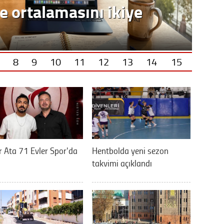
e ortalamasını ikiye
Vatand
M. M
8
9
10
11
12
13
14
15
Hayır,
Seda
 Ata 71 Evler Spor'da
Hentbolda yeni sezon
takvimi açıklandı