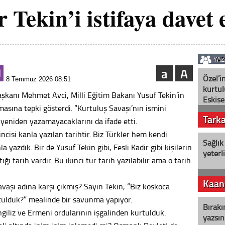
 Tekin’i istifaya davet e
YA
a
A
Özel’i
8 Temmuz 2026 08:51
kurtul
kanı Mehmet Avci, Milli Eğitim Bakanı Yusuf Tekin’in
Eskişe
masına tepki gösterdi. “Kurtuluş Savaşı’nın ismini
Tark
i yeniden yazamayacaklarını da ifade etti.
rincisi kanla yazılan tarihtir. Biz Türkler hem kendi
Sağlık
 yazdık. Bir de Yusuf Tekin gibi, Fesli Kadir gibi kişilerin
yeterl
 tarih vardır. Bu ikinci tür tarih yazılabilir ama o tarih
Kaan
vaşı adına karşı çıkmış? Sayın Tekin, “Biz koskoca
ulduk?” mealinde bir savunma yapıyor.
Bırakı
ngiliz ve Ermeni ordularının işgalinden kurtulduk.
yazsın