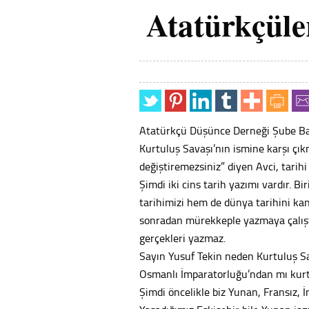
Atatürkçüler
Atatürkçü Düşünce Derneği Şube Baş
Kurtuluş Savaşı’nın ismine karşı çık
değiştiremezsiniz” diyen Avci, tarih
Şimdi iki cins tarih yazımı vardır. Bi
tarihimizi hem de dünya tarihini kanla
sonradan mürekkeple yazmaya çalıştığı
gerçekleri yazmaz.
Sayın Yusuf Tekin neden Kurtuluş Sa
Osmanlı İmparatorluğu’ndan mı kurt
Şimdi öncelikle biz Yunan, Fransız, İ