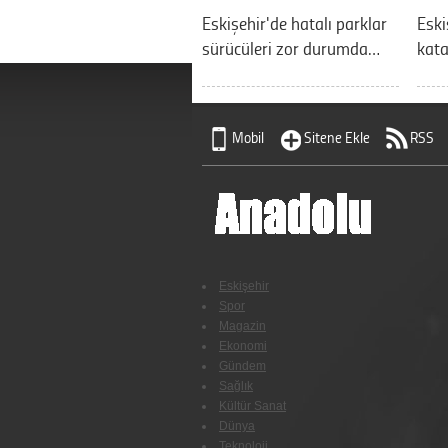
Eskişehir'de hatalı parklar
Eski
sürücüleri zor durumda…
kata
Mobil
Sitene Ekle
RSS
Eskişehir
Spor
Magazin
Ekonomi
Gündem
Sağlık
Kültür Sanat
Dünya
Teknoloji