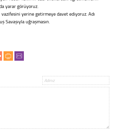
nda yarar görüyoruz.
Tepeba
 vazifesini yerine getirmeye davet ediyoruz. Adı
birliği
ulaşı
luş Savaşıyla uğraşmasın.
Fund
CHP’li
kazana
seçiml
Melt
Gürha
Eskişe
Döne
Rifat
Sürdür
kültür