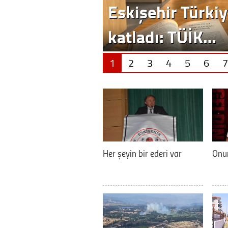
Eskişehir Türkiy
katladı: TÜİK…
1
2
3
4
5
6
7
Her şeyin bir ederi var
Onur