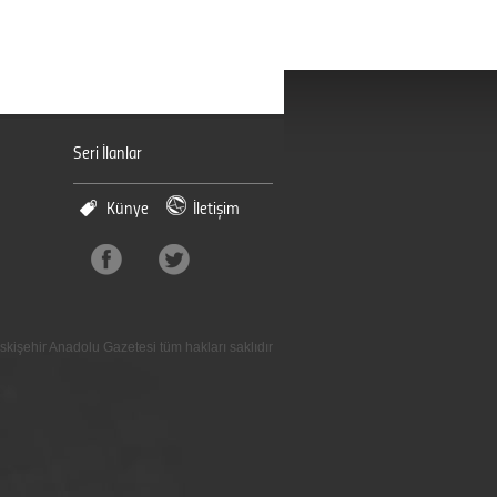
Seri İlanlar
Künye
İletişim
skişehir Anadolu Gazetesi tüm hakları saklıdır