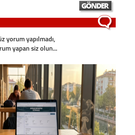
Konu
2023 y
bekliy
z yorum yapılmadı,
orum yapan siz olun...
Tüli
Düşükl
Op. D
Sağlığı
Uzm. 