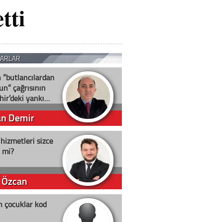
tti
ZARLAR
n “butlancılardan
un” çağrısının
hir’deki yankı…
an Demir
 hizmetleri sizce
i mi?
 Özcan
n çocuklar kod