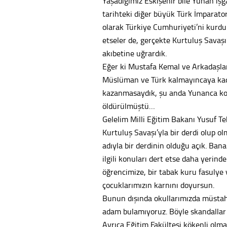
Yaşadığımız Eskişehir bile Yunan işg
tarihteki diğer büyük Türk İmparator
olarak Türkiye Cumhuriyeti’ni kurduk
etseler de, gerçekte Kurtuluş Savaşı
akıbetine uğrardık.
Eğer ki Mustafa Kemal ve Arkadaşlar
Müslüman ve Türk kalmayıncaya kadar
kazanmasaydık, şu anda Yunanca ko
öldürülmüştü…
Gelelim Milli Eğitim Bakanı Yusuf T
Kurtuluş Savaşı’yla bir derdi olup o
adıyla bir derdinin olduğu açık. Bana k
ilgili konuları dert etse daha yerind
öğrencimize, bir tabak kuru fasulye 
çocuklarımızın karnını doyursun.
Bunun dışında okullarımızda müstah
adam bulamıyoruz. Böyle skandallar 
Ayrıca Eğitim Fakültesi kökenli olma