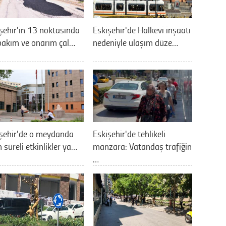
şehir'in 13 noktasında
Eskişehir'de Halkevi inşaatı
bakım ve onarım çal…
nedeniyle ulaşım düze…
şehir'de o meydanda
Eskişehir'de tehlikeli
 süreli etkinlikler ya…
manzara: Vatandaş trafiğin
…