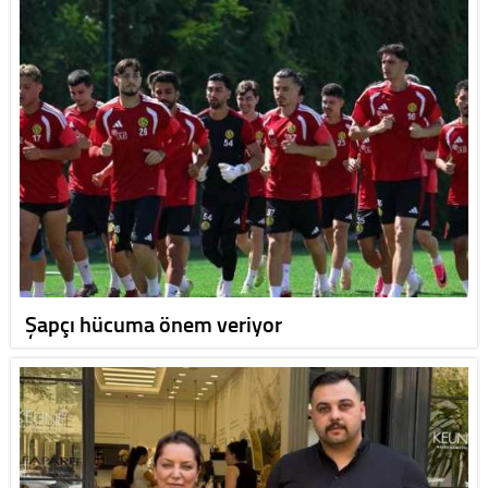
Şapçı hücuma önem veriyor