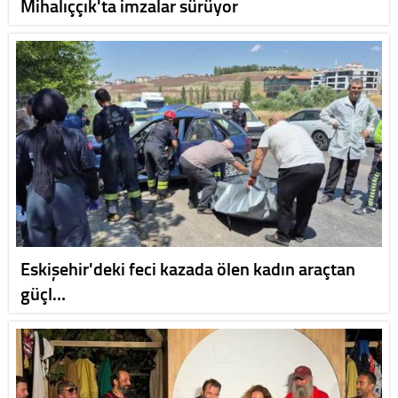
Mihalıççık'ta imzalar sürüyor
Eskişehir'deki feci kazada ölen kadın araçtan
güçl…