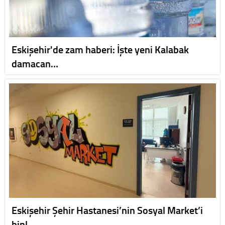
Eskişehir'de zam haberi: İşte yeni Kalabak
damacan…
Eskişehir Şehir Hastanesi’nin Sosyal Market’i
binl…