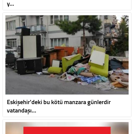
y…
Eskişehir'deki bu kötü manzara günlerdir
vatandaşı…