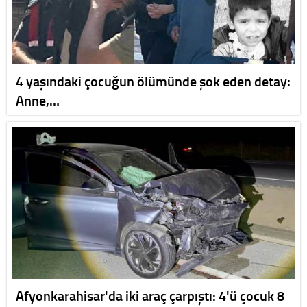
4 yaşındaki çocuğun ölümünde şok eden detay:
Anne,…
Afyonkarahisar'da iki araç çarpıştı: 4'ü çocuk 8