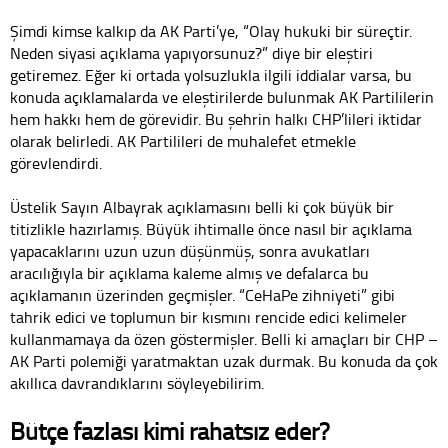
Şimdi kimse kalkıp da AK Parti’ye, “Olay hukuki bir süreçtir.
Neden siyasi açıklama yapıyorsunuz?” diye bir eleştiri
getiremez. Eğer ki ortada yolsuzlukla ilgili iddialar varsa, bu
konuda açıklamalarda ve eleştirilerde bulunmak AK Partililerin
hem hakkı hem de görevidir. Bu şehrin halkı CHP’lileri iktidar
olarak belirledi. AK Partilileri de muhalefet etmekle
görevlendirdi.
Üstelik Sayın Albayrak açıklamasını belli ki çok büyük bir
titizlikle hazırlamış. Büyük ihtimalle önce nasıl bir açıklama
yapacaklarını uzun uzun düşünmüş, sonra avukatları
aracılığıyla bir açıklama kaleme almış ve defalarca bu
açıklamanın üzerinden geçmişler. “CeHaPe zihniyeti” gibi
tahrik edici ve toplumun bir kısmını rencide edici kelimeler
kullanmamaya da özen göstermişler. Belli ki amaçları bir CHP –
AK Parti polemiği yaratmaktan uzak durmak. Bu konuda da çok
akıllıca davrandıklarını söyleyebilirim.
Bütçe fazlası kimi rahatsız eder?