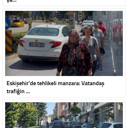
Eskişehir'de tehlikeli manzara: Vatandaş
trafiğin …