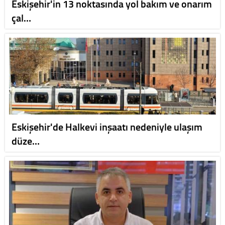
Eskişehir'in 13 noktasında yol bakım ve onarım
çal…
Eskişehir'de Halkevi inşaatı nedeniyle ulaşım
düze…