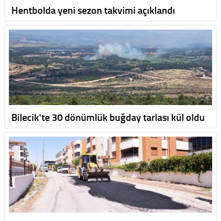
Hentbolda yeni sezon takvimi açıklandı
Bilecik'te 30 dönümlük buğday tarlası kül oldu