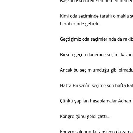
Başkan Ekrem Birsen hemen hemen 
Kimi oda seçiminde taraflı olmakla s
beraberinde getirdi…
Geçtiğimiz oda seçimlerinde de raki
Birsen geçen dönemde seçimi kaza
Ancak bu seçim umduğu gibi olmad
Hatta Birsen’in seçime son hafta ka
Çünkü yapılan hesaplamalar Adnan 
Kongre günü geldi çattı…
Kongre salonunda tansiyon da zam