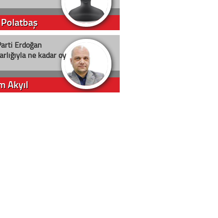
 Polatbaş
arti Erdoğan
arlığıyla ne kadar oy
m Akyıl
iye ilgiliyiz!
 Erci
in yolu açık olsun
t D. Canoruç