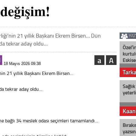
 değişim!
rliği’nin 21 yıllık Başkanı Ekrem Birsen… Dün
YA
da tekrar aday oldu…
Özel’i
kurtul
a
A
Eskişe
18 Mayıs 2026 09:38
Tark
’nin 21 yıllık Başkanı Ekrem Birsen…
Sağlık
da tekrar aday oldu…
yeterl
Kaan
i’ne bağlı 34 meslek odası seçimleri tamamlandı…
Bırakı
yazsın