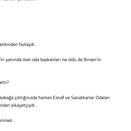
Tepeba
birliği
ulaşı
Fund
ankinden fazlaydı…
CHP’li
kazana
seçiml
n yanında olan oda başkanları ne oldu da Birsen’in
Melt
etti?
Gürha
Eskişe
Döne
 sokağa çıktığınızda herkes Esnaf ve Sanatkarlar Odaları
ından şikayetçiydi…
Rifat
şünmeli…
Sürdür
kültür