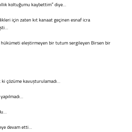
ıllık koltuğumu kaybettim” diye…
Konu
leri için zaten kıt kanaat geçinen esnaf icra
2023 y
işti…
bekliy
 hükümeti eleştirmeyen bir tutum sergileyen Birsen bir
Tüli
Düşükl
zık ki çözüme kavuşturulamadı…
Op. D
e yapılmadı…
Sağlığı
ldu…
Uzm. 
meye devam etti…