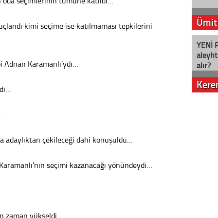
oda seçimlerinin tümüne katıldı…
Ümit
uçlandı kimi seçime ise katılmaması tepkilerini
YENİ P
aleyht
bi Adnan Karamanlı’ydı…
alır?
Kere
ndı…
Nostalj
ı…
la adaylıktan çekileceği dahi konuşuldu…
Seval
Karamanlı’nın seçimi kazanacağı yönündeydi…
Es Es’
Ahme
an zaman yükseldi…