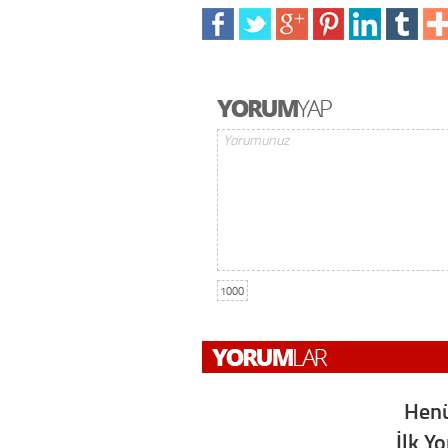
1000
Henü
İlk Y