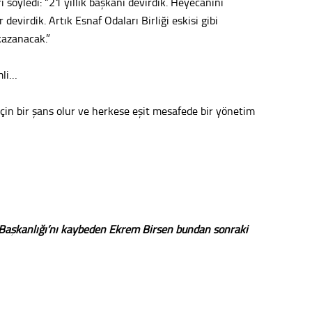
 söyledi: “21 yıllık başkanı devirdik. Heyecanını
devirdik. Artık Esnaf Odaları Birliği eskisi gibi
kazanacak.”
mli…
çin bir şans olur ve herkese eşit mesafede bir yönetim
i Başkanlığı’nı kaybeden Ekrem Birsen bundan sonraki