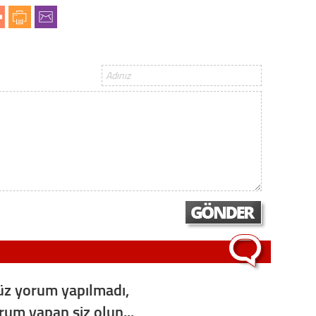
z yorum yapılmadı,
orum yapan siz olun...