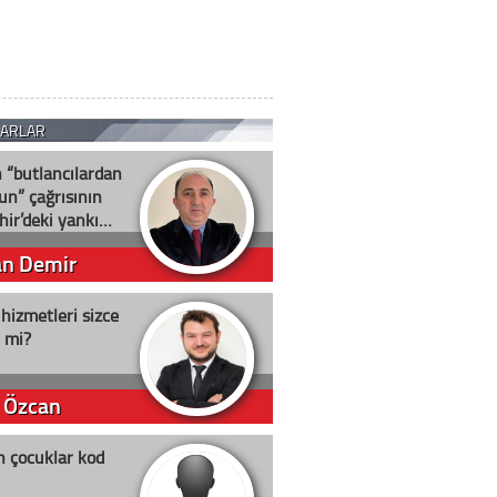
ZARLAR
n “butlancılardan
un” çağrısının
hir’deki yankı…
an Demir
 hizmetleri sizce
i mi?
 Özcan
n çocuklar kod