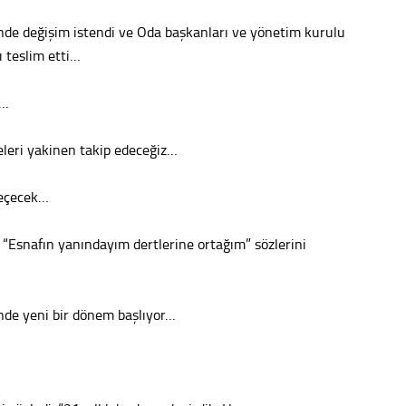
Vatand
’nde değişim istendi ve Oda başkanları ve yönetim kurulu
 teslim etti…
M. M
a…
Hayır,
eleri yakinen takip edeceğiz…
geçecek…
Seda
 “Esnafın yanındayım dertlerine ortağım” sözlerini
’nde yeni bir dönem başlıyor…