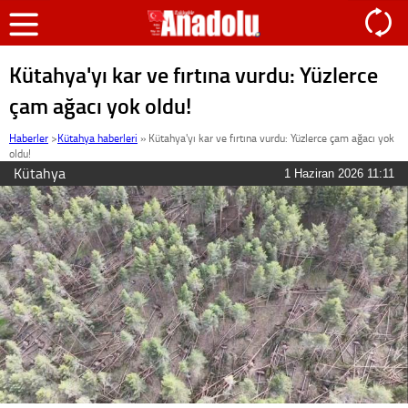
Kütahya'yı kar ve fırtına vurdu: Yüzlerce
çam ağacı yok oldu!
Haberler
>
Kütahya haberleri
»
Kütahya'yı kar ve fırtına vurdu: Yüzlerce çam ağacı yok
oldu!
Kütahya
1 Haziran 2026 11:11