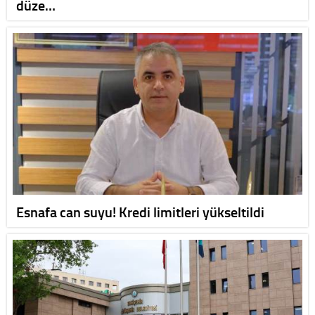
düze…
Esnafa can suyu! Kredi limitleri yükseltildi