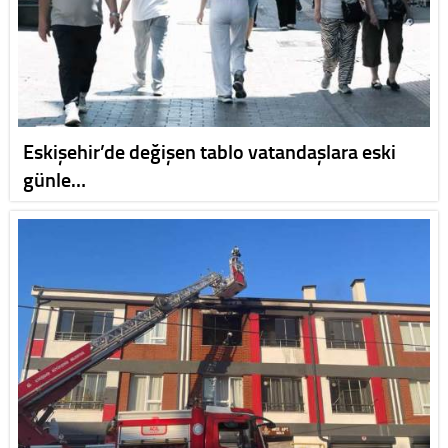
Eskişehir’de değişen tablo vatandaşlara eski
günle…