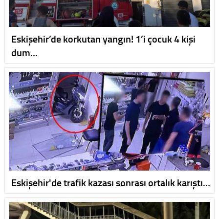
Eskişehir’de korkutan yangın! 1’i çocuk 4 kişi
dum…
Eskişehir'de trafik kazası sonrası ortalık karıştı…