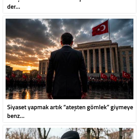
der…
Siyaset yapmak artık “ateşten gömlek” giymeye
benz…