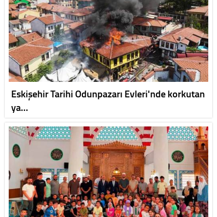
Eskişehir Tarihi Odunpazarı Evleri'nde korkutan
ya…