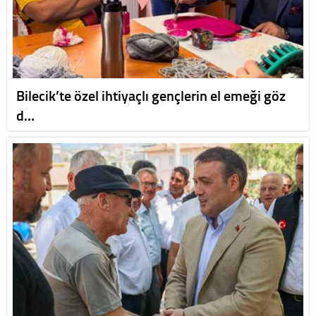
Bilecik’te özel ihtiyaçlı gençlerin el emeği göz
d…