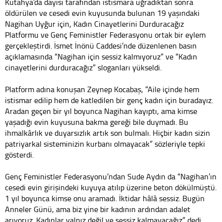
Kütahya’da dayısı tarafından istismara uğradıktan sonra
öldürülen ve cesedi evin kuyusunda bulunan 19 yaşındaki
Nagihan Uyğur için, Kadın Cinayetlerini Durduracağız
Platformu ve Genç Feministler Federasyonu ortak bir eylem
gerçekleştirdi. İsmet İnönü Caddesi’nde düzenlenen basın
açıklamasında “Nagihan için sessiz kalmıyoruz” ve “Kadın
cinayetlerini durduracağız” sloganları yükseldi.
Platform adına konuşan Zeynep Kocabaş, “Aile içinde hem
istismar edilip hem de katledilen bir genç kadın için buradayız.
Aradan geçen bir yıl boyunca Nagihan kayıptı, ama kimse
yaşadığı evin kuyusuna bakma gereği bile duymadı. Bu
ihmalkârlık ve duyarsızlık artık son bulmalı. Hiçbir kadın sizin
patriyarkal sisteminizin kurbanı olmayacak” sözleriyle tepki
gösterdi.
Genç Feministler Federasyonu’ndan Sude Aydın da “Nagihan’ın
cesedi evin girişindeki kuyuya atılıp üzerine beton dökülmüştü.
1 yıl boyunca kimse onu aramadı. İktidar hâlâ sessiz. Bugün
Anneler Günü, ama biz yine bir kadının ardından adalet
arıyoruz. Kadınlar yalnız değil ve sessiz kalmayacağız” dedi.