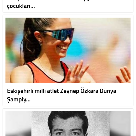
çocukları…
Eskişehirli milli atlet Zeynep Özkara Dünya
Şampiy…