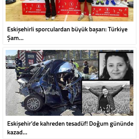
Eskişehirli sporculardan büyük başarı: Türkiye
Şam…
Eskişehir’de kahreden tesadüf! Doğum gününde
kazad…