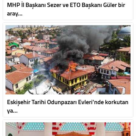
MHP İl Başkanı Sezer ve ETO Başkanı Güler bir
aray…
Eskişehir Tarihi Odunpazarı Evleri'nde korkutan
ya…