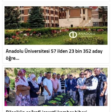
Anadolu Üniversitesi 57 ilden 23 bin 352 aday
öğre…
Bilecik’in coğrafi işaretli kamber biberi