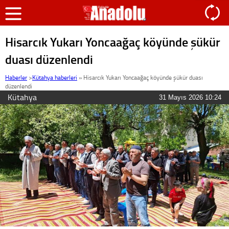
Hisarcık Yukarı Yoncaağaç köyünde şükür
duası düzenlendi
Haberler
>
Kütahya haberleri
»
Hisarcık Yukarı Yoncaağaç köyünde şükür duası
düzenlendi
Kütahya
31 Mayıs 2026 10:24