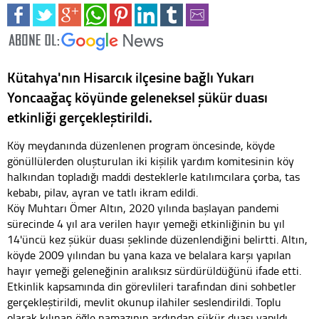
Kütahya'nın Hisarcık ilçesine bağlı Yukarı
Yoncaağaç köyünde geleneksel şükür duası
etkinliği gerçekleştirildi.
Köy meydanında düzenlenen program öncesinde, köyde
gönüllülerden oluşturulan iki kişilik yardım komitesinin köy
halkından topladığı maddi desteklerle katılımcılara çorba, tas
kebabı, pilav, ayran ve tatlı ikram edildi.
Köy Muhtarı Ömer Altın, 2020 yılında başlayan pandemi
sürecinde 4 yıl ara verilen hayır yemeği etkinliğinin bu yıl
14'üncü kez şükür duası şeklinde düzenlendiğini belirtti. Altın,
köyde 2009 yılından bu yana kaza ve belalara karşı yapılan
hayır yemeği geleneğinin aralıksız sürdürüldüğünü ifade etti.
Etkinlik kapsamında din görevlileri tarafından dini sohbetler
gerçekleştirildi, mevlit okunup ilahiler seslendirildi. Toplu
olarak kılınan öğle namazının ardından şükür duası yapıldı.