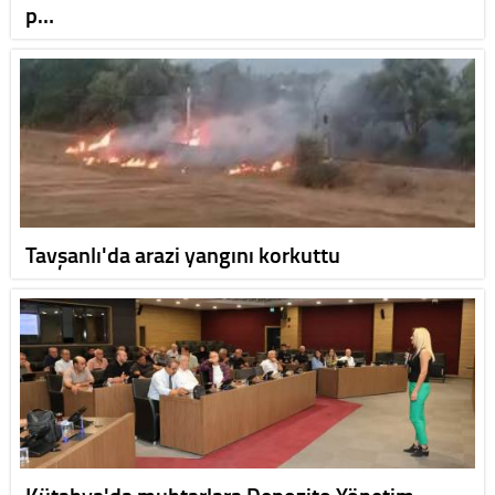
p…
Tavşanlı'da arazi yangını korkuttu
Kütahya'da muhtarlara Depozito Yönetim