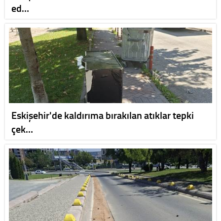
ed…
Eskişehir'de kaldırıma bırakılan atıklar tepki
çek…