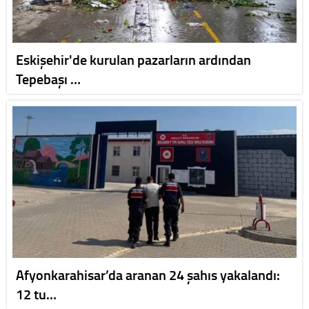
Eskişehir'de kurulan pazarların ardından
Tepebaşı …
Afyonkarahisar’da aranan 24 şahıs yakalandı:
12 tu…