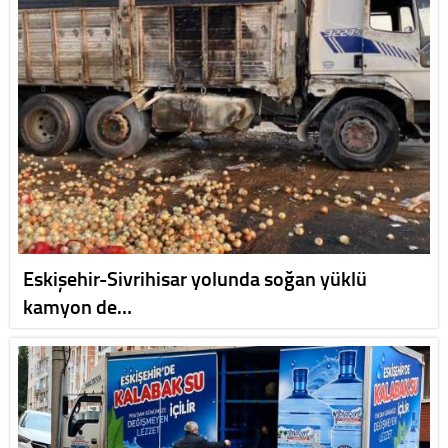
Eskişehir-Sivrihisar yolunda soğan yüklü
kamyon de…