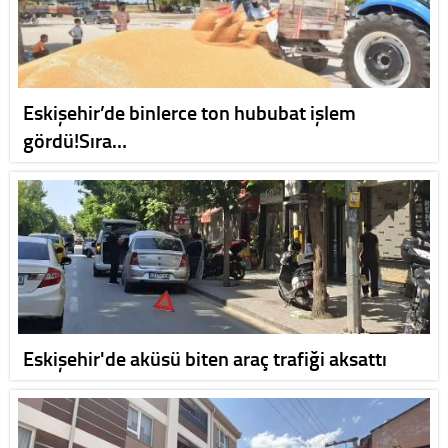
Eskişehir’de binlerce ton hububat işlem
gördü!Sıra…
Eskişehir'de aküsü biten araç trafiği aksattı