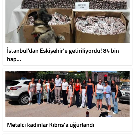
İstanbul’dan Eskişehir’e getiriliyordu! 84 bin
hap…
Metalci kadınlar Kıbrıs’a uğurlandı