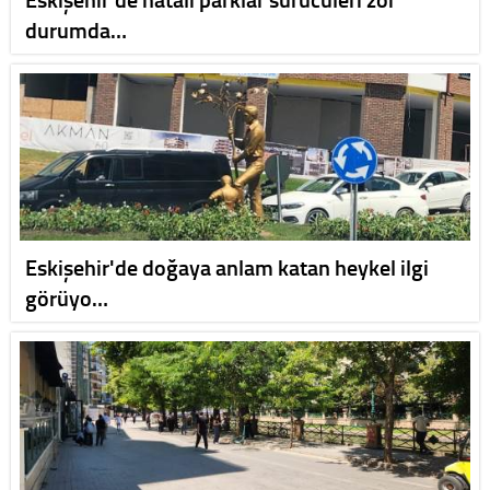
durumda…
Eskişehir'de doğaya anlam katan heykel ilgi
görüyo…