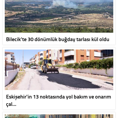
Bilecik'te 30 dönümlük buğday tarlası kül oldu
Eskişehir'in 13 noktasında yol bakım ve onarım
çal…