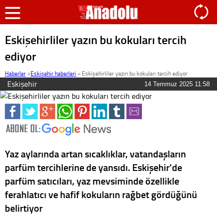
Eskişehirliler yazın bu kokuları tercih
ediyor
Haberler
>
Eskişehir haberleri
»
Eskişehirliler yazın bu kokuları tercih ediyor
Eskişehir
14 Temmuz 2025 11:58
Yaz aylarında artan sıcaklıklar, vatandaşların
parfüm tercihlerine de yansıdı. Eskişehir'de
parfüm satıcıları, yaz mevsiminde özellikle
ferahlatıcı ve hafif kokuların rağbet gördüğünü
belirtiyor