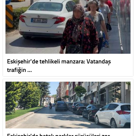
Eskişehir'de tehlikeli manzara: Vatandaş
trafiğin …
Eskişehir'de hatalı parklar sürücüleri zor