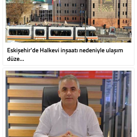
Eskişehir'de Halkevi inşaatı nedeniyle ulaşım
düze…