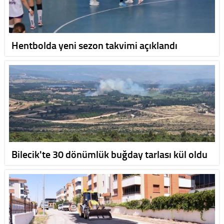
Hentbolda yeni sezon takvimi açıklandı
Bilecik'te 30 dönümlük buğday tarlası kül oldu