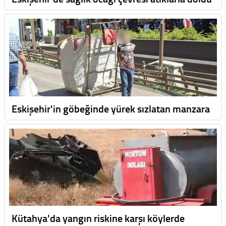
Eskişehir'in göbeğinde yürek sızlatan manzara
Kütahya'da yangın riskine karşı köylerde