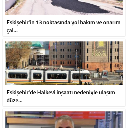
Eskişehir'in 13 noktasında yol bakım ve onarım
çal…
Eskişehir'de Halkevi inşaatı nedeniyle ulaşım
düze…