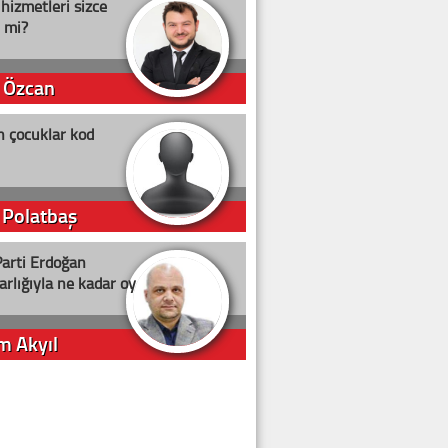
 hizmetleri sizce
i mi?
 Özcan
n çocuklar kod
 Polatbaş
arti Erdoğan
arlığıyla ne kadar oy
m Akyıl
iye ilgiliyiz!