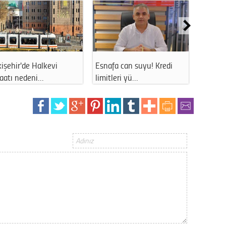
Gürha
Eskişe
Döne
Rifat
işehir'de Halkevi
Esnafa can suyu! Kredi
Eskişe
Sürdür
şaatı nedeni…
limitleri yü…
uzun s
kültür
Konu
2023 y
bekliy
Tüli
Düşükl