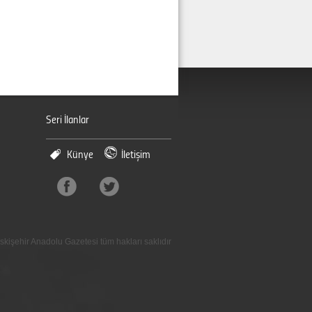
Seri İlanlar
Künye
İletişim
skişehir Anadolu Gazetesi tüm hakları saklıdır