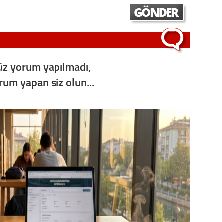
Op. D
Sağlığı
z yorum yapılmadı,
Uzm. 
orum yapan siz olun...
Vatand
M. M
Hayır,
Seda