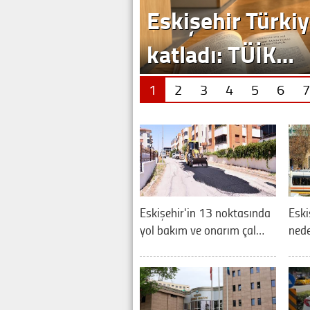
Eskişehir Türkiy
katladı: TÜİK…
1
2
3
4
5
6
7
Eskişehir'in 13 noktasında
Eski
yol bakım ve onarım çal…
nede