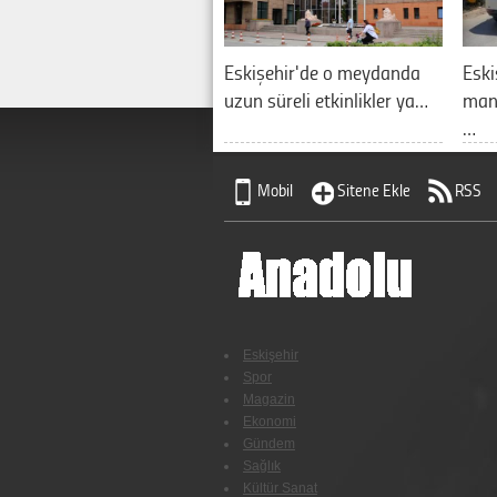
Eskişehir'de o meydanda
Eski
uzun süreli etkinlikler ya…
manz
…
Mobil
Sitene Ekle
RSS
Eskişehir
Spor
Magazin
Ekonomi
Gündem
Sağlık
Kültür Sanat