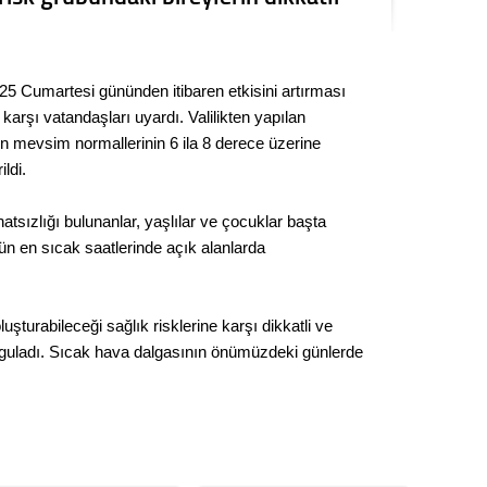
Seval
Es Es’
25 Cumartesi gününden itibaren etkisini artırması
arşı vatandaşları uyardı. Valilikten yapılan
ın mevsim normallerinin 6 ila 8 derece üzerine
Ahme
ildi.
Tepeba
atsızlığı bulunanlar, yaşlılar ve çocuklar başta
birliği
n en sıcak saatlerinde açık alanlarda
ulaşı
Fund
oluşturabileceği sağlık risklerine karşı dikkatli ve
vurguladı. Sıcak hava dalgasının önümüzdeki günlerde
CHP’li
kazana
seçiml
Melt