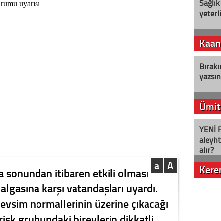
Sağlık
yeterl
Kaan
Bırakı
yazsın
Ümit
YENİ P
aleyht
alır?
a
A
Kere
fta sonundan itibaren etkili olması
algasına karşı vatandaşları uyardı.
Nostalj
mevsim normallerinin üzerine çıkacağı
e risk grubundaki bireylerin dikkatli