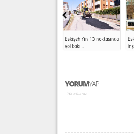
Eskişehir'in 13 noktasında
Esk
yol bakı…
in