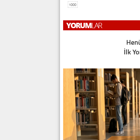
1000
Henü
İlk Y