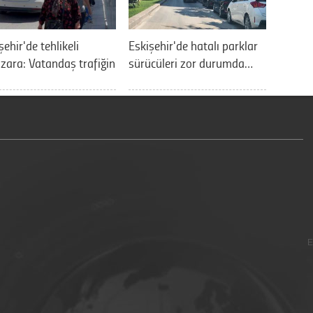
şehir'de tehlikeli
Eskişehir'de hatalı parklar
ara: Vatandaş trafiğin
sürücüleri zor durumda…
E