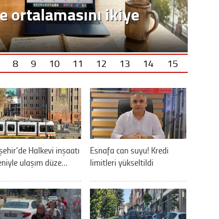
e ortalamasını ikiye
8
9
10
11
12
13
14
15
şehir'de Halkevi inşaatı
Esnafa can suyu! Kredi
niyle ulaşım düze…
limitleri yükseltildi