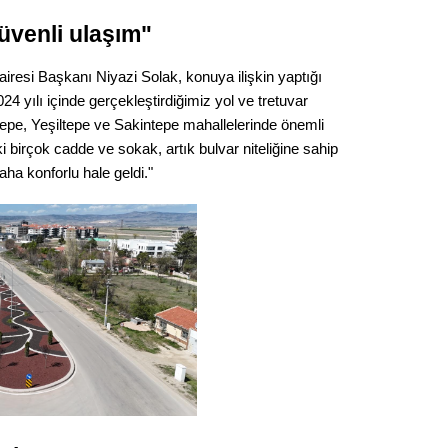
Gürha
Eskişe
üvenli ulaşım"
Döne
esi Başkanı Niyazi Solak, konuya ilişkin yaptığı
Rifat
24 yılı içinde gerçekleştirdiğimiz yol ve tretuvar
tepe, Yeşiltepe ve Sakintepe mahallelerinde önemli
Sürdür
ki birçok cadde ve sokak, artık bulvar niteliğine sahip
kültür
aha konforlu hale geldi."
Konu
2023 y
bekliy
Tüli
Düşükl