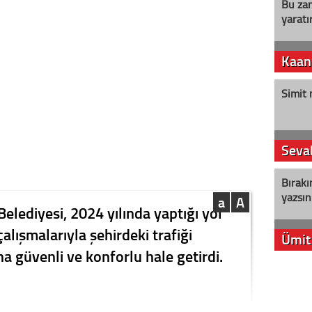
Bu zam
yaratır
Kaan
Simit 
Seval
Bırakı
yazsın
a
A
elediyesi, 2024 yılında yaptığı yol
lışmalarıyla şehirdeki trafiği
Ümit
ha güvenli ve konforlu hale getirdi.
YENİ P
aleyht
alır?