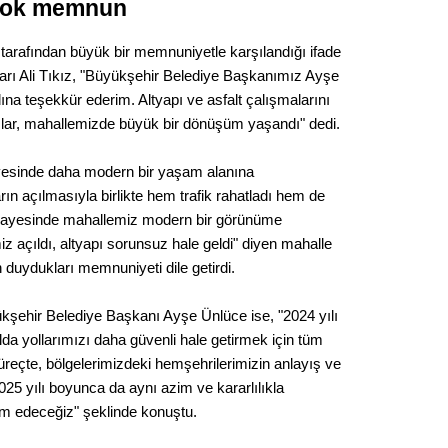
 çok memnun
Op. D
 tarafından büyük bir memnuniyetle karşılandığı ifade
Sağlığı
tarı Ali Tıkız, "Büyükşehir Belediye Başkanımız Ayşe
na teşekkür ederim. Altyapı ve asfalt çalışmalarını
ılar, mahallemizde büyük bir dönüşüm yaşandı" dedi.
Uzm. 
ayesinde daha modern bir yaşam alanına
ların açılmasıyla birlikte hem trafik rahatladı hem de
Vatand
lar sayesinde mahallemiz modern bir görünüme
iz açıldı, altyapı sorunsuz hale geldi" diyen mahalle
n duydukları memnuniyeti dile getirdi.
M. M
kşehir Belediye Başkanı Ayşe Ünlüce ise, "2024 yılı
Hayır,
da yollarımızı daha güvenli hale getirmek için tüm
süreçte, bölgelerimizdeki hemşehrilerimizin anlayış ve
025 yılı boyunca da aynı azim ve kararlılıkla
Seda
m edeceğiz" şeklinde konuştu.