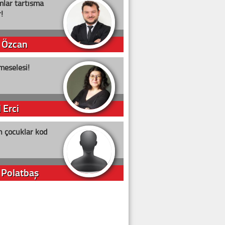
lar tartışma
!
 Özcan
meselesi!
 Erci
n çocuklar kod
 Polatbaş
arti Erdoğan
arlığıyla ne kadar oy