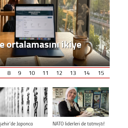
e ortalamasını ikiye
8
9
10
11
12
13
14
15
şehir’de Japonca
NATO liderleri de tatmıştı!