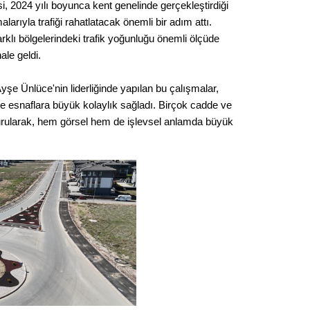
, 2024 yılı boyunca kent genelinde gerçekleştirdiği
Kere
arıyla trafiği rahatlatacak önemli bir adım attı.
farklı bölgelerindeki trafik yoğunluğu önemli ölçüde
Es Es’
ale geldi.
şe Ünlüce'nin liderliğinde yapılan bu çalışmalar,
Ahme
 esnaflara büyük kolaylık sağladı. Birçok cadde ve
turularak, hem görsel hem de işlevsel anlamda büyük
Tepeba
birliği
ulaşı
Fund
CHP’li
kazana
seçiml
Melt