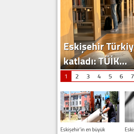
Eskişehir Türkiy
katladı: TÜİK…
1
2
3
4
5
6
7
Eskişehir'in en büyük
Eski