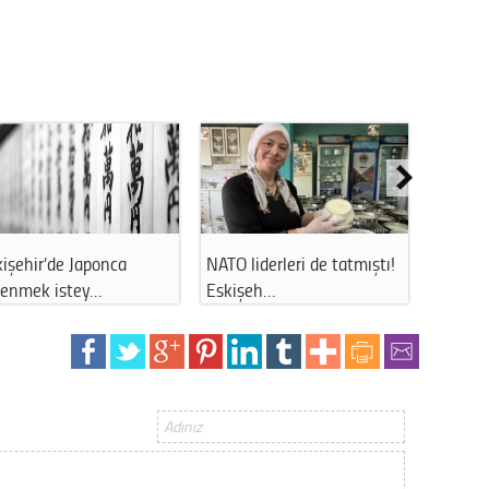
işehir’de Japonca
NATO liderleri de tatmıştı!
Baksan
renmek istey…
Eskişeh…
yollar 