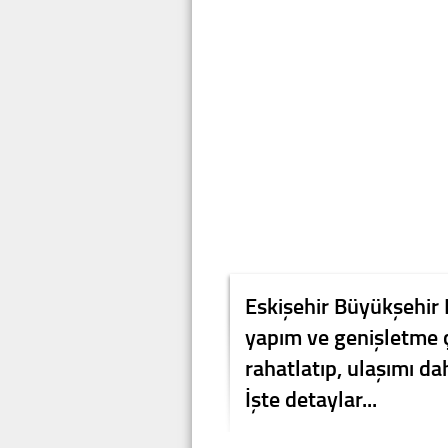
Eskişehir Büyükşehir B
yapım ve genişletme ça
rahatlatıp, ulaşımı da
İşte detaylar...