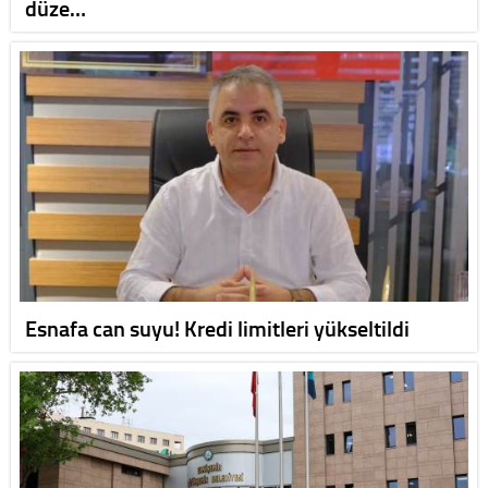
düze…
Esnafa can suyu! Kredi limitleri yükseltildi