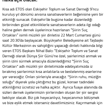
Kısa adı ETOS olan Eskişehir Toplum ve Sanat Derneği 9’ncu
kuruluş yıl dönümü anısına sanatseverlerin beğenisine yeni bir
etkinliği sunacak. Eskişehir’de bugüne kadar düzenlediği
birbirinden güzel etkinliklerle sanatseverlerin adeta ilgi odağı
haline gelen dernek üyelerince hazırlanan “Şiirin Suç
Ortakları” isimli müzikli şiir dinletisi 22 Mart Cumartesi günü
saat 20.30’da başlayacak. Büyükşehir Belediyesine ait Taşbaşkı
Kültür Merkezinin ev sahipliğini yapacağı dinleti hakkında bilgi
veren ETOS Başkanı Nihal Balcı “Eskişehir Toplum ve Sanat
Derneği olarak Dünya Şiir Günü'ne özel, şairlerimizi anmak ve
şiirin izini sürmek amacıyla düzenlediğimiz "Şiirin Suç
Ortakları" adlı müzikli şiir dinletimizde edebiyatımızda iz
bırakmış şairlerimizi kısa anlatılarla ve bestelenmiş eserlerine
yer vereceğiz. Onları şiirleriyle anacağız. "Şiirin ruhu, müziğin
soluğu" diyerek yola çıktığımız bu güzel, konser tadındaki
etkinliğimiz ücretsiz ve halka açıktır. Ayrıca fuaye alanında da
sizleri dernek üyelerimizin şiirlerinden oluşan bir şiir sergisi
bekliyor olacak. Biz çok heyecanlıyız, heyecanımızı bölüşmek
ve bize eşlik etmek isterseniz davetlimizsiniz. Kaçırmamak için