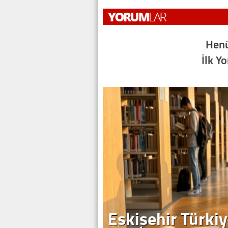
Henü
İlk Y