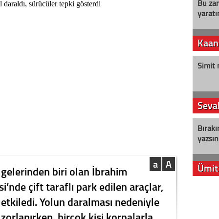
Bu zam
yaratır
Kaan
Simit 
Seval
Bırakı
yazsın
a
A
Ümit
lgelerinden biri olan İbrahim
nde çift taraflı park edilen araçlar,
YENİ P
 etkiledi. Yolun daralması nedeniyle
aleyht
alır?
zorlanırken, birçok kişi kornalarla