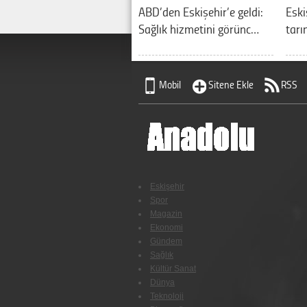
ABD’den Eskişehir’e geldi:
Eski
Sağlık hizmetini görünc…
tarı
Mobil
Sitene Ekle
RSS
Eskişehir
Spor
Magazin
Ekonomi
Gündem
Sağlık
Kültür Sanat
Dünya
Teknoloji