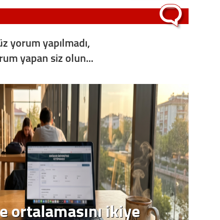
Op. D
Sağlığı
z yorum yapılmadı,
orum yapan siz olun...
Uzm. 
Vatand
M. M
Hayır,
Seda