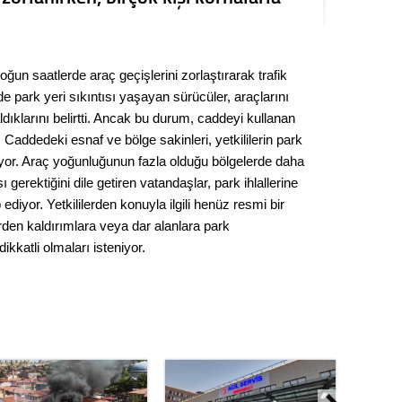
Kere
Es Es’
ğun saatlerde araç geçişlerini zorlaştırarak trafik
e park yeri sıkıntısı yaşayan sürücüler, araçlarını
dıklarını belirtti. Ancak bu durum, caddeyi kullanan
Ahme
. Caddedeki esnaf ve bölge sakinleri, yetkililerin park
yor. Araç yoğunluğunun fazla olduğu bölgelerde daha
Tepeba
 gerektiğini dile getiren vatandaşlar, park ihlallerine
birliği
ediyor. Yetkililerden konuyla ilgili henüz resmi bir
ulaşı
en kaldırımlara veya dar alanlara park
Fund
katli olmaları isteniyor.
CHP’li
kazana
seçiml
Melt