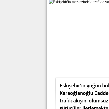
Eskişehir’in yoğun bö
Karaoğlanoğlu Caddesi’
trafik akışını olumsuz
sürücüler ilerlemekte 