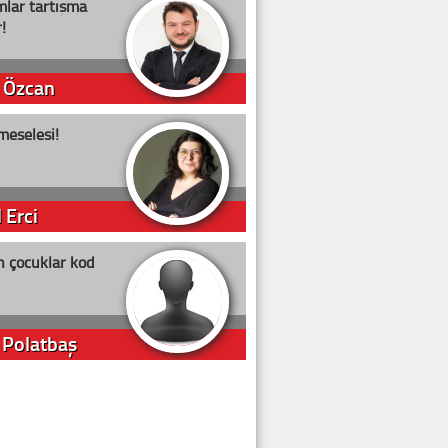
lar tartışma
!
 Özcan
meselesi!
 Erci
n çocuklar kod
 Polatbaş
arti Erdoğan
arlığıyla ne kadar oy