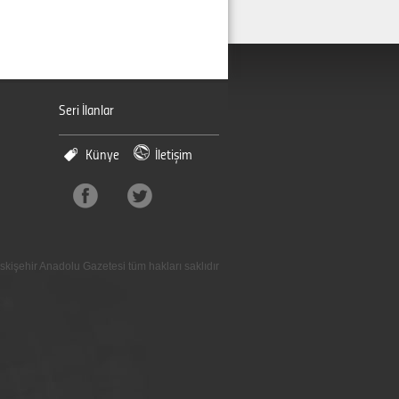
Seri İlanlar
Künye
İletişim
skişehir Anadolu Gazetesi tüm hakları saklıdır