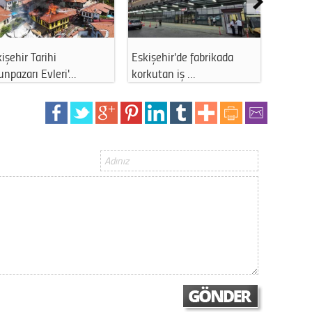
Gürha
Eskişe
Döne
r Tarihi
Eskişehir'de fabrikada
ABD’den Eski
Rifat
arı Evleri'…
korkutan iş …
Sağlık h…
Sürdür
kültür
Konu
2023 y
bekliy
Tüli
Düşükl