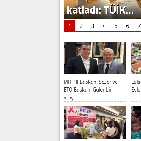
1
2
3
4
5
6
7
MHP İl Başkanı Sezer ve
Eski
ETO Başkanı Güler bir
Evle
aray…