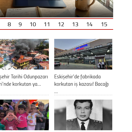
8
9
10
11
12
13
14
15
şehir Tarihi Odunpazarı
Eskişehir'de fabrikada
ri'nde korkutan ya…
korkutan iş kazası! Bacağı
…