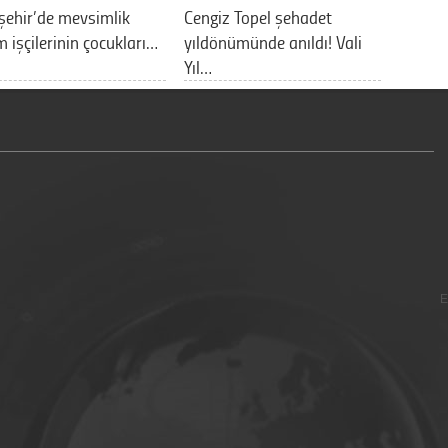
şehir’de mevsimlik
Cengiz Topel şehadet
m işçilerinin çocukları…
yıldönümünde anıldı! Vali
Yıl…
E