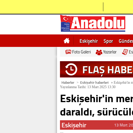
Eskişehir
Spor
Günd
Foto Galeri
Yazarlar
Es
Bilecik
Ne demek
Esk
FLAŞ HAB
Haberler
Eskişehir haberleri
>
»
Eskişehir'in m
Yayınlanma Tarihi: 13 Mart 2025 13:30
Eskişehir'in mer
daraldı, sürücül
Eskişehir
13 Mart 2