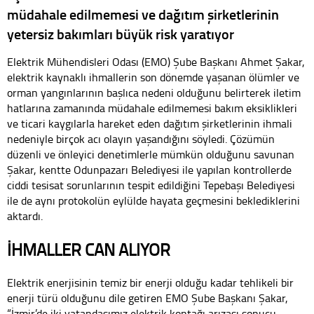
müdahale edilmemesi ve dağıtım şirketlerinin
yetersiz bakımları büyük risk yaratıyor
Elektrik Mühendisleri Odası (EMO) Şube Başkanı Ahmet Şakar,
elektrik kaynaklı ihmallerin son dönemde yaşanan ölümler ve
orman yangınlarının başlıca nedeni olduğunu belirterek iletim
hatlarına zamanında müdahale edilmemesi bakım eksiklikleri
ve ticari kaygılarla hareket eden dağıtım şirketlerinin ihmali
nedeniyle birçok acı olayın yaşandığını söyledi. Çözümün
düzenli ve önleyici denetimlerle mümkün olduğunu savunan
Şakar, kentte Odunpazarı Belediyesi ile yapılan kontrollerde
ciddi tesisat sorunlarının tespit edildiğini Tepebaşı Belediyesi
ile de aynı protokolün eylülde hayata geçmesini beklediklerini
aktardı.
İHMALLER CAN ALIYOR
Elektrik enerjisinin temiz bir enerji olduğu kadar tehlikeli bir
enerji türü olduğunu dile getiren EMO Şube Başkanı Şakar,
“İzmir’de iki vatandaşımız elektrik kontağı arızası sonucu