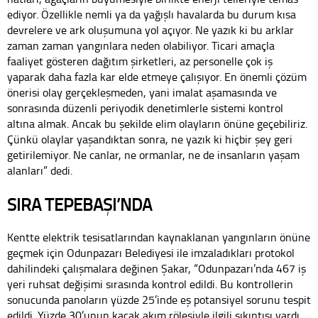
ediyor. Özellikle nemli ya da yağışlı havalarda bu durum kısa
devrelere ve ark oluşumuna yol açıyor. Ne yazık ki bu arklar
zaman zaman yangınlara neden olabiliyor. Ticari amaçla
faaliyet gösteren dağıtım şirketleri, az personelle çok iş
yaparak daha fazla kar elde etmeye çalışıyor. En önemli çözüm
önerisi olay gerçekleşmeden, yani imalat aşamasında ve
sonrasında düzenli periyodik denetimlerle sistemi kontrol
altına almak. Ancak bu şekilde elim olayların önüne geçebiliriz.
Çünkü olaylar yaşandıktan sonra, ne yazık ki hiçbir şey geri
getirilemiyor. Ne canlar, ne ormanlar, ne de insanların yaşam
alanları” dedi.
SIRA TEPEBAŞI’NDA
Kentte elektrik tesisatlarından kaynaklanan yangınların önüne
geçmek için Odunpazarı Belediyesi ile imzaladıkları protokol
dahilindeki çalışmalara değinen Şakar, “Odunpazarı’nda 467 iş
yeri ruhsat değişimi sırasında kontrol edildi. Bu kontrollerin
sonucunda panoların yüzde 25’inde eş potansiyel sorunu tespit
edildi. Yüzde 30’unun kaçak akım rölesiyle ilgili sıkıntısı vardı.