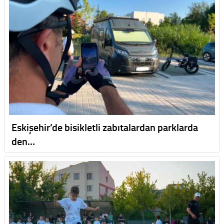
Eskişehir’de bisikletli zabıtalardan parklarda
den…