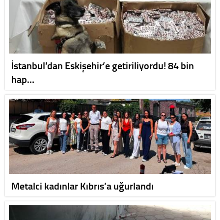
İstanbul’dan Eskişehir’e getiriliyordu! 84 bin
hap…
Metalci kadınlar Kıbrıs’a uğurlandı