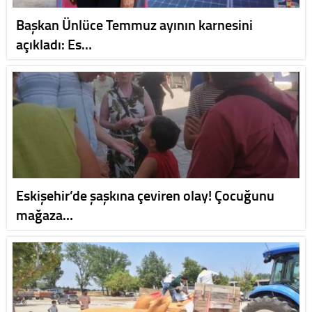
Başkan Ünlüce Temmuz ayının karnesini
açıkladı: Es…
Eskişehir’de şaşkına çeviren olay! Çocuğunu
mağaza…