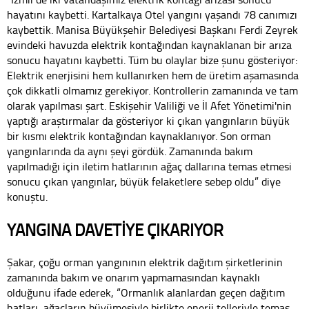
hayatını kaybetti. Kartalkaya Otel yangını yaşandı 78 canımızı
kaybettik. Manisa Büyükşehir Belediyesi Başkanı Ferdi Zeyrek
evindeki havuzda elektrik kontağından kaynaklanan bir arıza
sonucu hayatını kaybetti. Tüm bu olaylar bize şunu gösteriyor:
Elektrik enerjisini hem kullanırken hem de üretim aşamasında
çok dikkatli olmamız gerekiyor. Kontrollerin zamanında ve tam
olarak yapılması şart. Eskişehir Valiliği ve İl Afet Yönetimi'nin
yaptığı araştırmalar da gösteriyor ki çıkan yangınların büyük
bir kısmı elektrik kontağından kaynaklanıyor. Son orman
yangınlarında da aynı şeyi gördük. Zamanında bakım
yapılmadığı için iletim hatlarının ağaç dallarına temas etmesi
sonucu çıkan yangınlar, büyük felaketlere sebep oldu” diye
konuştu.
YANGINA DAVETİYE ÇIKARIYOR
Şakar, çoğu orman yangınının elektrik dağıtım şirketlerinin
zamanında bakım ve onarım yapmamasından kaynaklı
olduğunu ifade ederek, “Ormanlık alanlardan geçen dağıtım
hatları, ağaçların büyümesiyle birlikte enerji telleriyle temas