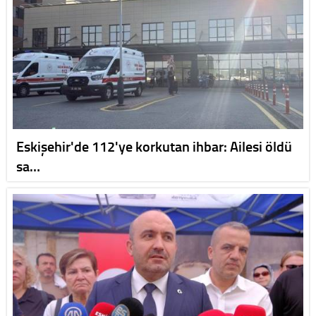
Eskişehir'de 112'ye korkutan ihbar: Ailesi öldü
sa…