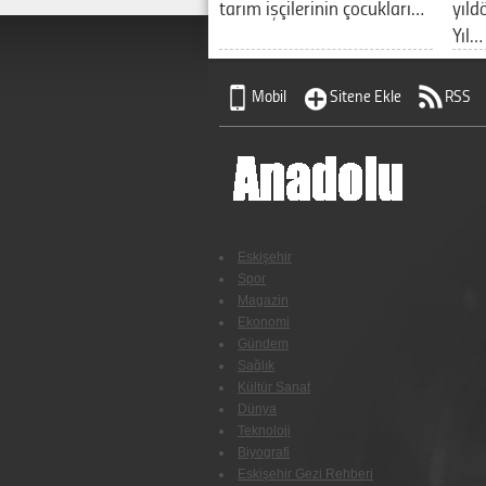
tarım işçilerinin çocukları…
yıld
Yıl…
Mobil
Sitene Ekle
RSS
Eskişehir
Spor
Magazin
Ekonomi
Gündem
Sağlık
Kültür Sanat
Dünya
Teknoloji
Biyografi
Eskişehir Gezi Rehberi