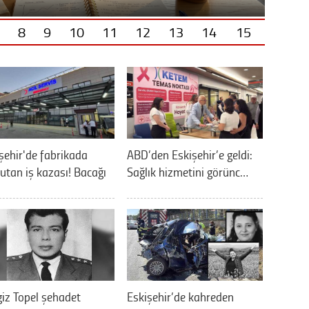
8
9
10
11
12
13
14
15
şehir'de fabrikada
ABD’den Eskişehir’e geldi:
utan iş kazası! Bacağı
Sağlık hizmetini görünc…
iz Topel şehadet
Eskişehir’de kahreden