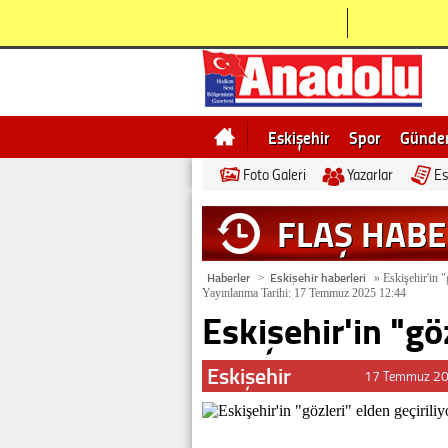
Eskişehir
Spor
Günd
Foto Galeri
Yazarlar
Es
Bilecik
Ne demek
Esk
FLAŞ HAB
Haberler
Eskişehir haberleri
>
»
Eskişehir'in "
Yayınlanma Tarihi: 17 Temmuz 2025 12:44
Eskişehir'in "göz
Eskişehir
17 Temmuz 20