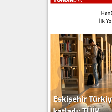
Henü
İlk Y