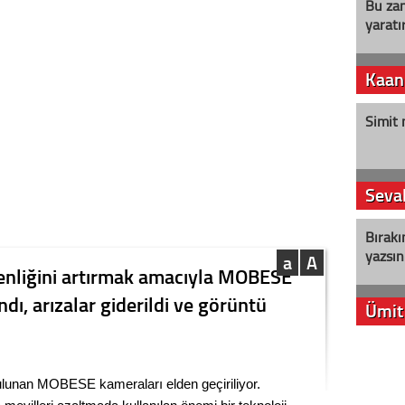
Bu zam
yaratır
Kaan
Simit 
Seval
Bırakı
yazsın
a
A
venliğini artırmak amacıyla MOBESE
dı, arızalar giderildi ve görüntü
Ümit
YENİ P
aleyht
 bulunan MOBESE kameraları elden geçiriliyor.
alır?