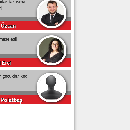
lar tartışma
!
 Özcan
meselesi!
 Erci
n çocuklar kod
 Polatbaş
arti Erdoğan
arlığıyla ne kadar oy