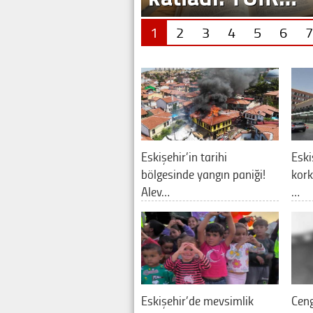
1
2
3
4
5
6
7
Eskişehir’in tarihi
Eski
bölgesinde yangın paniği!
kork
Alev…
…
Eskişehir’de mevsimlik
Ceng