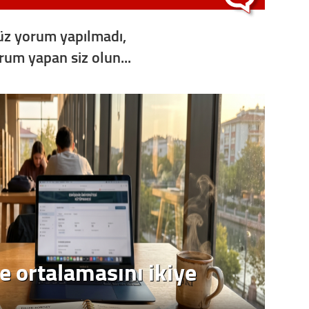
Op. D
z yorum yapılmadı,
Sağlığı
orum yapan siz olun...
Uzm. 
Vatand
M. M
Hayır,
Seda