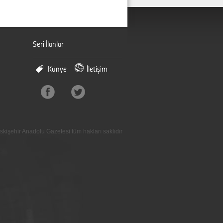
Seri İlanlar
Künye
İletişim
skişehir Anadolu Gazetesi tüm hakları saklıdır