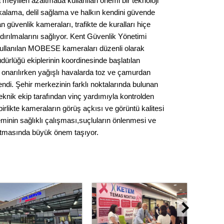
eyilleri azaltmada kullanılan önemi bir teknoloji
Kere
akalama, delil sağlama ve halkın kendini güvende
 güvenlik kameraları, trafikte de kuralları hiçe
Es Es’
dırılmalarını sağlıyor. Kent Güvenlik Yönetimi
llanılan MOBESE kameraları düzenli olarak
ürlüğü ekiplerinin koordinesinde başlatılan
 onarılırken yağışlı havalarda toz ve çamurdan
Ahme
lendi. Şehir merkezinin farklı noktalarında bulunan
nik ekip tarafından vinç yardımıyla kontrolden
Tepeba
 birlikte kameraların görüş açkısı ve görüntü kalitesi
birliği
ulaşı
minin sağlıklı çalışması,suçluların önlenmesi ve
atmasında büyük önem taşıyor.
Fund
CHP’li
kazana
seçiml
Melt