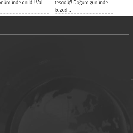
önümünde anıldı! Vali
tesadüf! Doğum gününde
kazad…
E