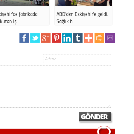
Gürha
Eskişe
fabrikada
ABD’den Eskişehir’e geldi:
Eskişehir’de mev
Döne
…
Sağlık h…
tarım işçile…
Rifat
Sürdür
kültür
Konu
2023 y
bekliy
Tüli
Düşükl