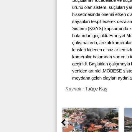
Suçlularla mücadelede ve suça m
ürünü olan sistem, suçluları y
hissetmesinde önemli etken olan
sayanları tespit ederek cezalan
Sistemi (KGYS) kapsamında ku
bakımdan geçirildi. Emniyet Müd
çalışmalarda, arızalı kameralar
lensleri kirlenen cihazlar temiz
kameralar bakımdan sorumlu tek
geçirildi. Başlatılan çalışmayla
yeniden artırıldı.MOBESE siste
meydana gelen olayları aydınl
Kaynak :
Tuğçe Kaş