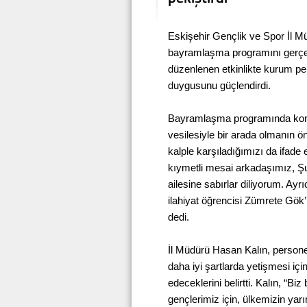
Eskişehir Gençlik ve Spor İl M
bayramlaşma programını gerçekl
düzenlenen etkinlikte kurum per
duygusunu güçlendirdi.
Bayramlaşma programında kon
vesilesiyle bir arada olmanın ö
kalple karşıladığımızı da ifade
kıymetli mesai arkadaşımız, Ş
ailesine sabırlar diliyorum. Ay
ilahiyat öğrencisi Zümrete Gök
dedi.
İl Müdürü Hasan Kalın, persone
daha iyi şartlarda yetişmesi i
edeceklerini belirtti. Kalın, “Biz
gençlerimiz için, ülkemizin yar