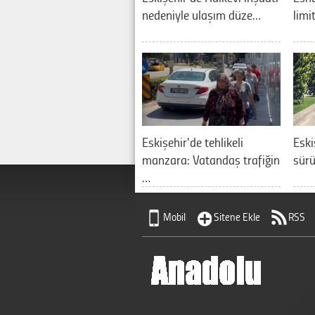
nedeniyle ulaşım düze…
limit
Eskişehir'de tehlikeli
Eski
manzara: Vatandaş trafiğin
sürü
…
Mobil
Sitene Ekle
RSS