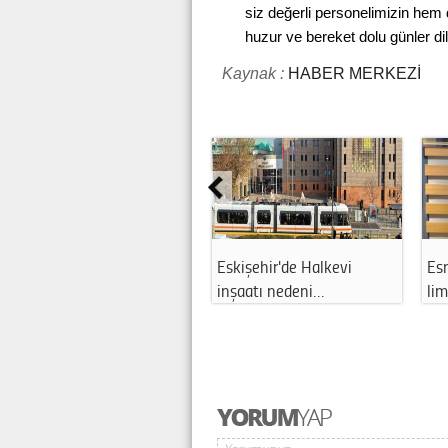
siz değerli personelimizin hem 
huzur ve bereket dolu günler dili
Kaynak :
HABER MERKEZİ
Eskişehir'de Halkevi
Esn
inşaatı nedeni…
lim