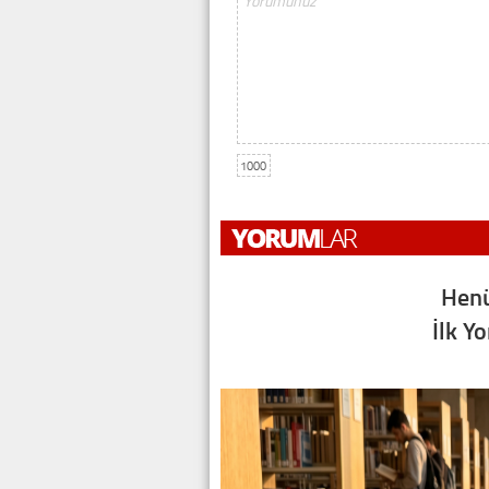
1000
Henü
İlk Y