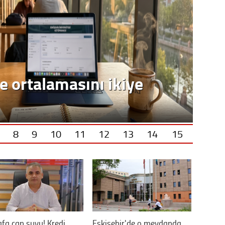
e ortalamasını ikiye
8
9
10
11
12
13
14
15
fa can suyu! Kredi
Eskişehir'de o meydanda