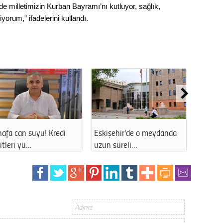
Gürha
de milletimizin Kurban Bayramı’nı kutluyor, sağlık,
Eskişe
yorum,” ifadelerini kullandı.
Döne
Rifat
Sürdür
kültür
Konu
2023 y
afa can suyu! Kredi
Eskişehir'de o meydanda
Eskişeh
bekliy
itleri yü…
uzun süreli…
manzar
Tüli
Düşükl