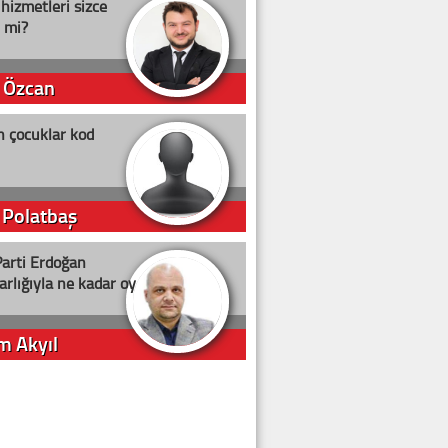
 hizmetleri sizce
i mi?
 Özcan
n çocuklar kod
 Polatbaş
arti Erdoğan
arlığıyla ne kadar oy
m Akyıl
iye ilgiliyiz!