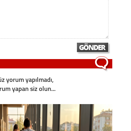
Op. D
Sağlığı
Uzm. 
Vatand
z yorum yapılmadı,
M. M
orum yapan siz olun...
Hayır,
Seda