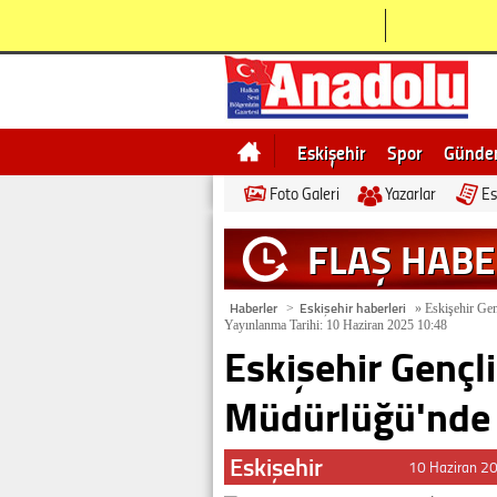
Eskişehir
Spor
Günd
Foto Galeri
Yazarlar
Es
Bilecik
Ne demek
Esk
FLAŞ HAB
Haberler
Eskişehir haberleri
>
»
Eskişehir Gen
Yayınlanma Tarihi: 10 Haziran 2025 10:48
Eskişehir Gençli
Müdürlüğü'nde 
Eskişehir
10 Haziran 2