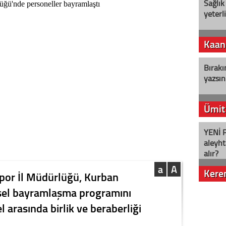
Sağlık
yeterl
Kaan
Bırakı
yazsın
Ümit
YENİ P
aleyht
alır?
a
A
Kere
Spor İl Müdürlüğü, Kurban
sel bayramlaşma programını
Nostalj
 arasında birlik ve beraberliği