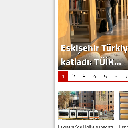
Eskişehir Türkiy
katladı: TÜİK…
1
2
3
4
5
6
7
Eskişehir'de Halkevi inşaatı
Esna