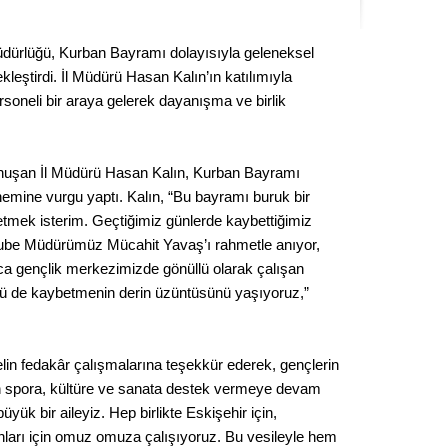
Seval
üdürlüğü, Kurban Bayramı dolayısıyla geleneksel
Es Es’
eştirdi. İl Müdürü Hasan Kalın’ın katılımıyla
soneli bir araya gelerek dayanışma ve birlik
Ahme
uşan İl Müdürü Hasan Kalın, Kurban Bayramı
Tepeba
nemine vurgu yaptı. Kalın, “Bu bayramı buruk bir
birliği
 etmek isterim. Geçtiğimiz günlerde kaybettiğimiz
ulaşı
ube Müdürümüz Mücahit Yavaş’ı rahmetle anıyor,
rıca gençlik merkezimizde gönüllü olarak çalışan
Fund
’ü de kaybetmenin derin üzüntüsünü yaşıyoruz,”
CHP’li
kazana
lin fedakâr çalışmalarına teşekkür ederek, gençlerin
seçiml
çin spora, kültüre ve sanata destek vermeye devam
Melt
 büyük bir aileyiz. Hep birlikte Eskişehir için,
ınları için omuz omuza çalışıyoruz. Bu vesileyle hem