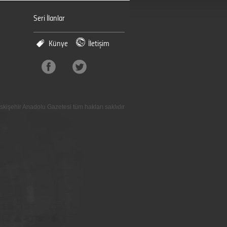
Seri İlanlar
Künye
İletişim
skişehir Anadolu Gazetesi tüm hakları saklıdır