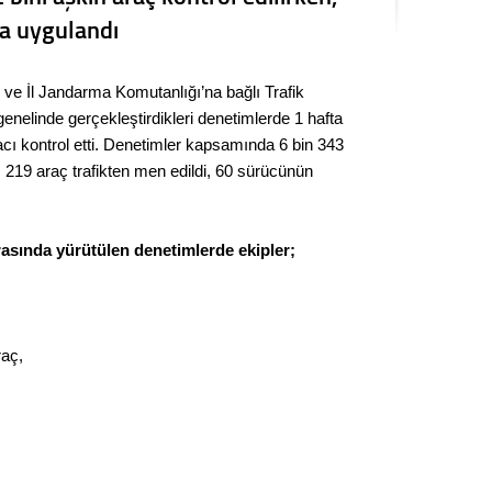
Kere
za uygulandı
Es Es’
 ve İl Jandarma Komutanlığı’na bağlı Trafik
enelinde gerçekleştirdikleri denetimlerde 1 hafta
acı kontrol etti. Denetimler kapsamında 6 bin 343
Ahme
, 219 araç trafikten men edildi, 60 sürücünün
Tepeba
birliği
rasında yürütülen denetimlerde ekipler;
ulaşı
Fund
raç,
CHP’li
kazana
seçiml
Melt