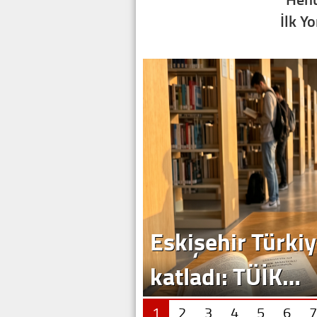
İlk Y
1
2
3
4
5
6
7