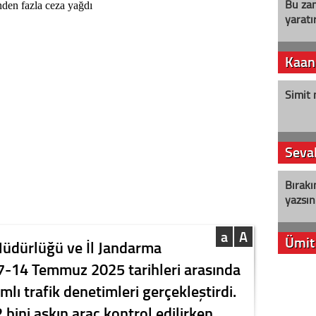
Bu zam
yaratır
Kaan
Simit 
Seval
Bırakı
yazsın
a
A
Ümit
Müdürlüğü ve İl Jandarma
 7-14 Temmuz 2025 tarihleri arasında
YENİ P
lı trafik denetimleri gerçekleştirdi.
aleyht
alır?
 bini aşkın araç kontrol edilirken,