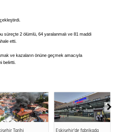
Gürha
Eskişe
Döne
çekleştirdi.
Rifat
 bu süreçte 2 ölümlü, 64 yaralanmalı ve 81 maddi
Sürdür
ale etti.
kültür
sağlamak ve kazaların önüne geçmek amacıyla
Konu
belirtti.
2023 y
bekliy
Tüli
Düşükl
kişehir’e geldi:
Eskişehir’de mevsimlik
Cengiz Topel 