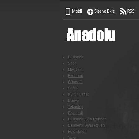
Mobil
Sitene Ekle
RSS
Eskişehir
Spor
Magazin
Ekonomi
Gündem
Sağlık
Kültür Sanat
Dünya
Teknoloji
Biyografi
Eskişehir Gezi Rehberi
Eskişehir Siyasetçileri
Foto Galeri
Yazar