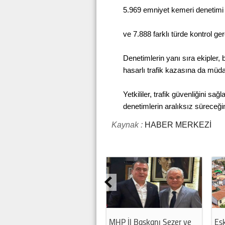
5.969 emniyet kemeri denetimi
ve 7.888 farklı türde kontrol ger
Denetimlerin yanı sıra ekipler,
hasarlı trafik kazasına da müdah
Yetkililer, trafik güvenliğini 
denetimlerin aralıksız süreceğini 
Kaynak :
HABER MERKEZİ
hir Tarihi
Eskişehir'de fabrikada
ABD’den Es