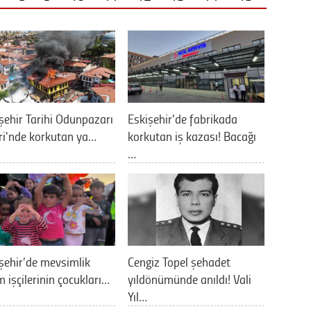
şehir Tarihi Odunpazarı
Eskişehir'de fabrikada
ri'nde korkutan ya…
korkutan iş kazası! Bacağı
…
şehir’de mevsimlik
Cengiz Topel şehadet
m işçilerinin çocukları…
yıldönümünde anıldı! Vali
Yıl…