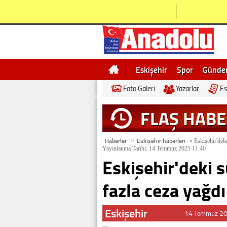
Eskişehir
Spor
Günd
Foto Galeri
Yazarlar
Es
Bilecik
Ne demek
Esk
FLAŞ HAB
Haberler
Eskişehir haberleri
>
»
Eskişehir'deki
Yayınlanma Tarihi: 14 Temmuz 2025 11:40
Eskişehir'deki s
fazla ceza yağdı
Eskişehir
14 Temmuz 20