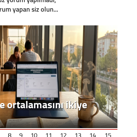
orum yapan siz olun...
8
9
10
11
12
13
14
15