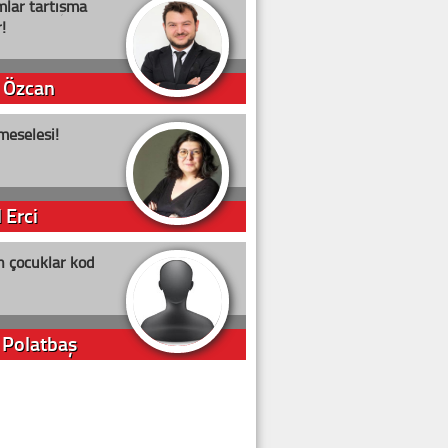
lar tartışma
!
 Özcan
meselesi!
 Erci
n çocuklar kod
 Polatbaş
arti Erdoğan
arlığıyla ne kadar oy