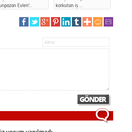
tarım işçile…
yıldönümünde
Op. D
Sağlığı
Uzm. 
Vatand
M. M
Hayır,
Seda
z yorum yapılmadı,