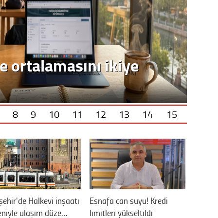
8
9
10
11
12
13
14
15
şehir'de Halkevi inşaatı
Esnafa can suyu! Kredi
niyle ulaşım düze…
limitleri yükseltildi