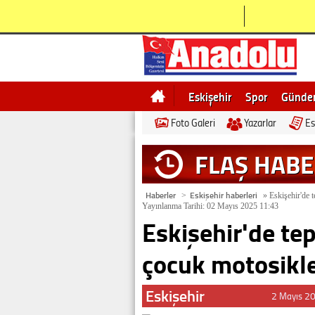
Eskişehir
Spor
Günd
Foto Galeri
Yazarlar
Es
Bilecik
Ne demek
Esk
FLAŞ HAB
Haberler
Eskişehir haberleri
>
»
Eskişehir'de t
Yayınlanma Tarihi: 02 Mayıs 2025 11:43
Eskişehir'de te
çocuk motosikle
Eskişehir
2 Mayıs 2