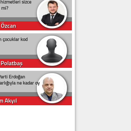
 hizmetleri sizce
i mi?
 Özcan
n çocuklar kod
 Polatbaş
arti Erdoğan
arlığıyla ne kadar oy
m Akyıl
iye ilgiliyiz!