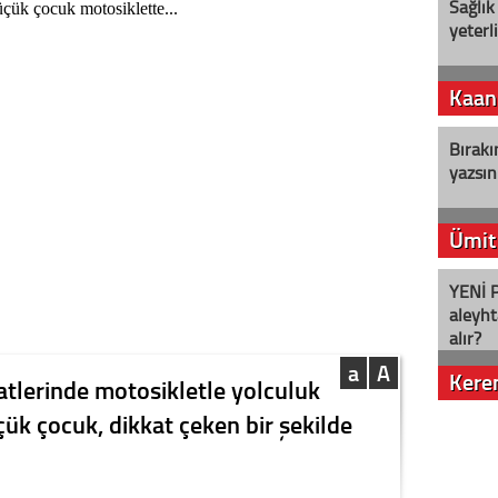
Sağlık
yeterl
Kaan
Bırakı
yazsın
Ümit
YENİ P
aleyht
alır?
a
A
Kere
atlerinde motosikletle yolculuk
çük çocuk, dikkat çeken bir şekilde
Nostalj