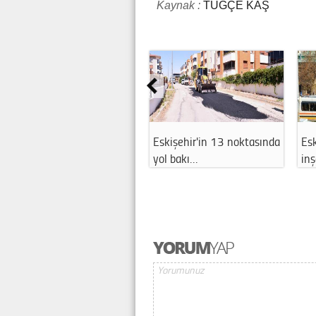
Kaynak :
TUĞÇE KAŞ
hir'in 13 noktasında
Eskişehir'de Halkevi
Esnafa can
kı…
inşaatı nedeni…
limitleri y