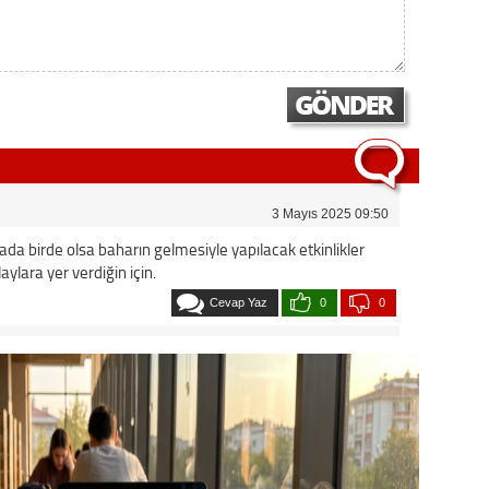
Op. D
Sağlığı
Uzm. 
Vatand
3 Mayıs 2025 09:50
da birde olsa baharın gelmesiyle yapılacak etkinlikler
aylara yer verdiğin için.
M. M
Cevap Yaz
0
0
Hayır,
Seda