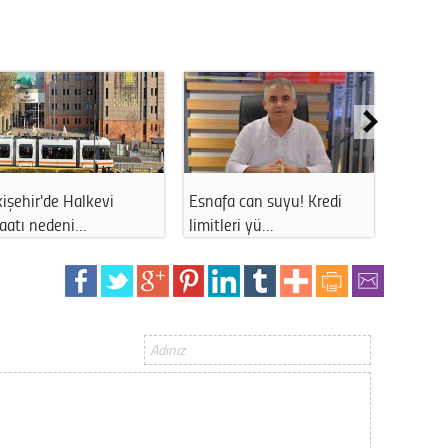
Gürha
Eskişe
Döne
Rifat
Sürdür
kültür
 suyu! Kredi
Eskişehir'de o meydanda
Eskişehir'de teh
Konu
ü…
uzun süreli…
manzara: Vat…
2023 y
bekliy
Tüli
Düşükl