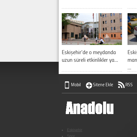
Eskişehir'de o meydanda
Eski
uzun süreli etkinlikler ya…
manz
…
Mobil
Sitene Ekle
RSS
Eskişehir
Spor