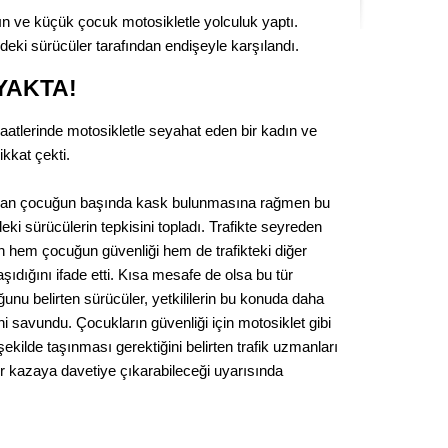
Seval
dın ve küçük çocuk motosikletle yolculuk yaptı.
eki sürücüler tarafından endişeyle karşılandı.
Es Es’
YAKTA!
aatlerinde motosikletle seyahat eden bir kadın ve
Ahme
kkat çekti.
Tepeba
uran çocuğun başında kask bulunmasına rağmen bu
birliği
ki sürücülerin tepkisini topladı. Trafikte seyreden
ulaşı
n hem çocuğun güvenliği hem de trafikteki diğer
Fund
aşıdığını ifade etti. Kısa mesafe de olsa bu tür
uğunu belirten sürücüler, yetkililerin bu konuda daha
i savundu. Çocukların güvenliği için motosiklet gibi
CHP’li
kazana
şekilde taşınması gerektiğini belirten trafik uzmanları
seçiml
bir kazaya davetiye çıkarabileceği uyarısında
Melt