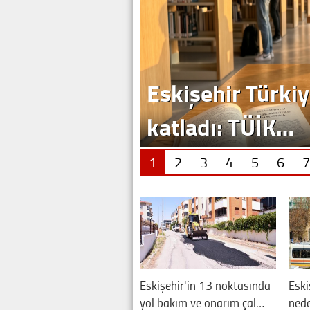
1
2
3
4
5
6
7
Eskişehir'in 13 noktasında
Eski
yol bakım ve onarım çal…
nede