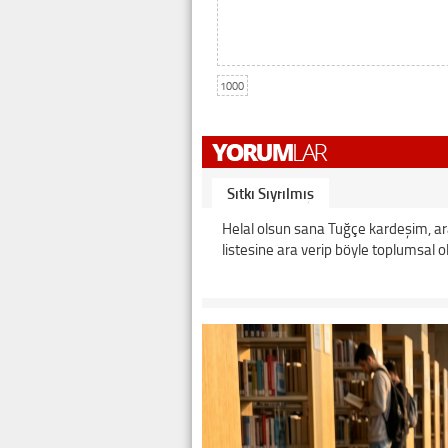
1000
Sıtkı Sıyrılmış
Helal olsun sana Tuğçe kardeşim, ara
listesine ara verip böyle toplumsal ol