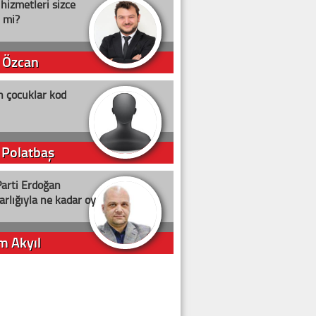
 hizmetleri sizce
i mi?
 Özcan
n çocuklar kod
 Polatbaş
arti Erdoğan
arlığıyla ne kadar oy
m Akyıl
iye ilgiliyiz!