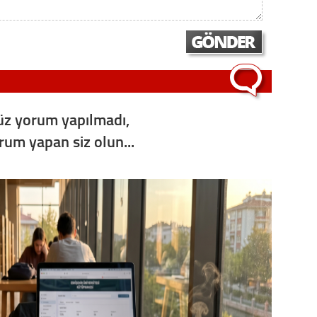
Op. D
Sağlığı
Uzm. 
z yorum yapılmadı,
orum yapan siz olun...
Vatand
M. M
Hayır,
Seda