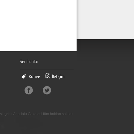
Seri İlanlar
Künye
İletişim
skişehir Anadolu Gazetesi tüm hakları saklıdır