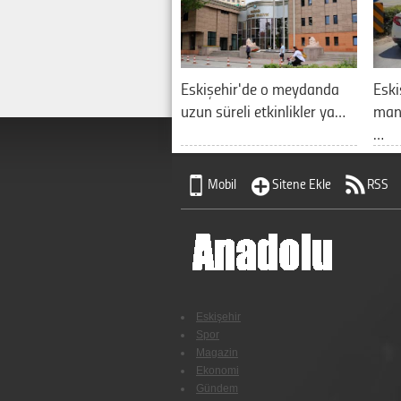
Eskişehir'de o meydanda
Eski
uzun süreli etkinlikler ya…
manz
…
Mobil
Sitene Ekle
RSS
Eskişehir
Spor
Magazin
Ekonomi
Gündem