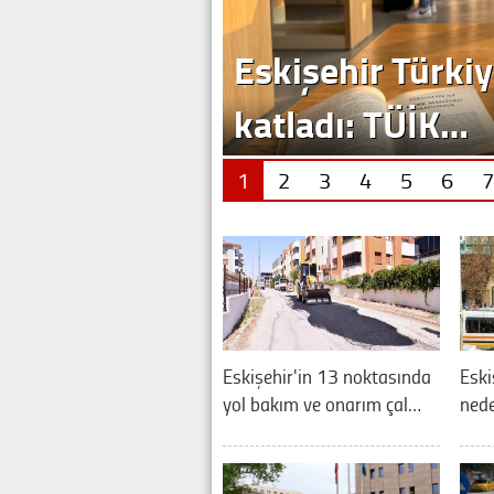
Eskişehir Türkiy
katladı: TÜİK…
1
2
3
4
5
6
7
Eskişehir'in 13 noktasında
Eski
yol bakım ve onarım çal…
nede