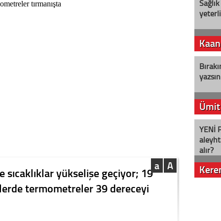
Sağlık
yeterl
Kaan
Bırakı
yazsın
Ümit
YENİ P
aleyht
alır?
a
A
Kere
de sıcaklıklar yükselişe geçiyor; 19
elerde termometreler 39 dereceyi
Nostalj