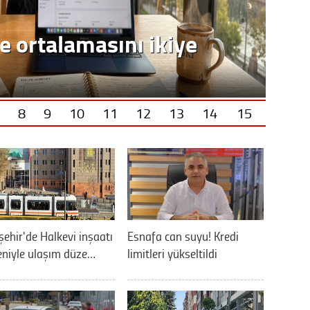
e ortalamasını ikiye
8
9
10
11
12
13
14
15
şehir'de Halkevi inşaatı
Esnafa can suyu! Kredi
niyle ulaşım düze…
limitleri yükseltildi