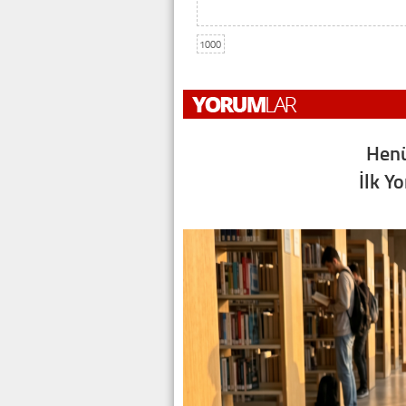
1000
Henü
İlk Y