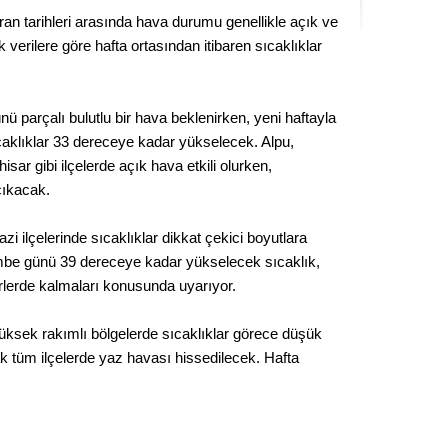
Seval
an tarihleri arasında hava durumu genellikle açık ve
 verilere göre hafta ortasından itibaren sıcaklıklar
Es Es’
 parçalı bulutlu bir hava beklenirken, yeni haftayla
caklıklar 33 dereceye kadar yükselecek. Alpu,
Ahme
ar gibi ilçelerde açık hava etkili olurken,
çıkacak.
Tepeba
birliği
i ilçelerinde sıcaklıklar dikkat çekici boyutlara
ulaşı
mbe günü 39 dereceye kadar yükselecek sıcaklık,
Fund
erlerde kalmaları konusunda uyarıyor.
CHP’li
yüksek rakımlı bölgelerde sıcaklıklar görece düşük
kazana
k tüm ilçelerde yaz havası hissedilecek. Hafta
seçiml
Melt