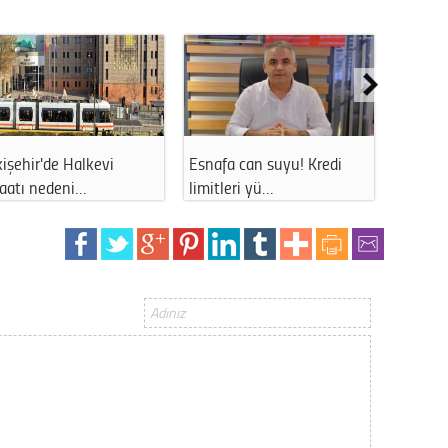
Gürha
Eskişe
Döne
Rifat
Sürdür
kültür
işehir'de Halkevi
Esnafa can suyu! Kredi
Eskişe
şaatı nedeni…
limitleri yü…
uzun s
Konu
2023 y
bekliy
Tüli
Düşükl