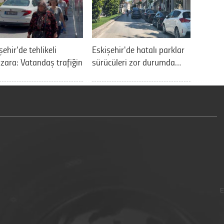
şehir'de tehlikeli
Eskişehir'de hatalı parklar
ara: Vatandaş trafiğin
sürücüleri zor durumda…
E