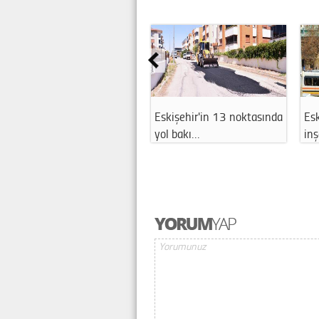
Eskişehir'in 13 noktasında
Esk
yol bakı…
in