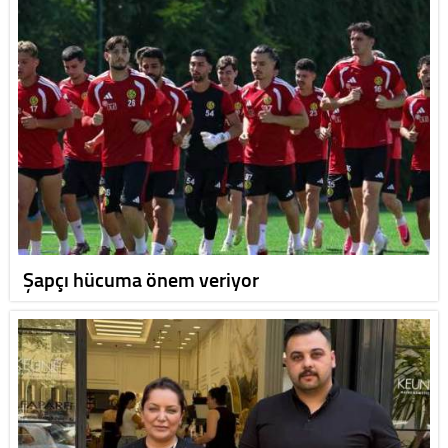
Şapçı hücuma önem veriyor