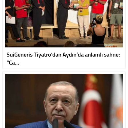
SuiGeneris Tiyatro’dan Aydın’da anlamlı sahne:
“Ca…