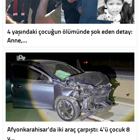
4 yaşındaki çocuğun ölümünde şok eden detay:
Anne,…
Afyonkarahisar'da iki araç çarpıştı: 4'ü çocuk 8
y…