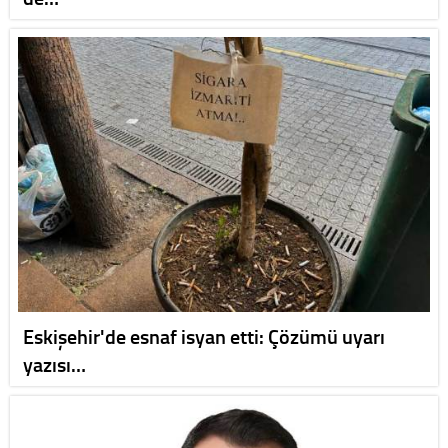
Eskişehir'de esnaf isyan etti: Çözümü uyarı
yazısı…