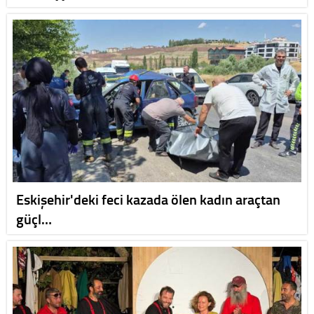
Eskişehir'deki feci kazada ölen kadın araçtan
güçl…