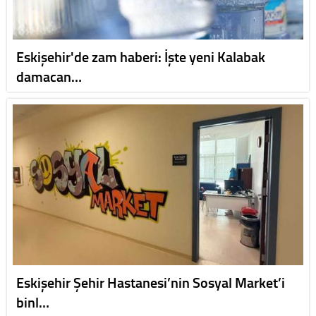
Eskişehir'de zam haberi: İşte yeni Kalabak
damacan…
Eskişehir Şehir Hastanesi’nin Sosyal Market’i
binl…