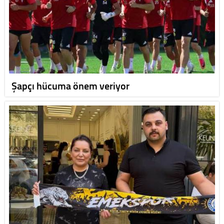
Şapçı hücuma önem veriyor