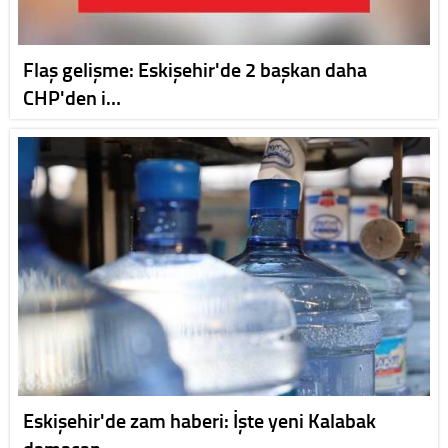
Flaş gelişme: Eskişehir'de 2 başkan daha
CHP'den i…
Eskişehir'de zam haberi: İşte yeni Kalabak
damacan…