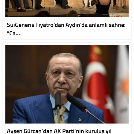
SuiGeneris Tiyatro’dan Aydın’da anlamlı sahne:
“Ca…
Ayşen Gürcan'dan AK Parti'nin kuruluş yıl