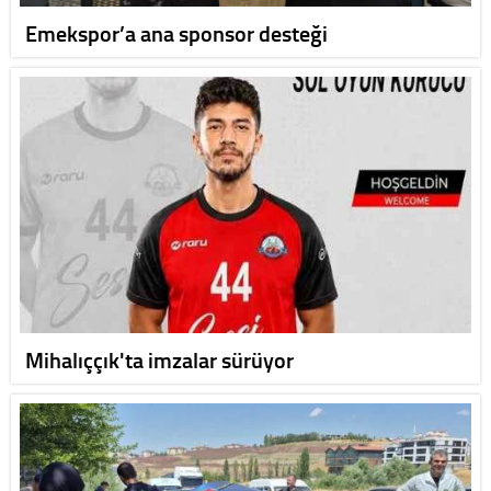
Emekspor’a ana sponsor desteği
Mihalıççık'ta imzalar sürüyor