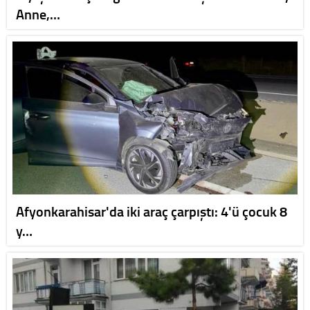
Anne,…
Afyonkarahisar'da iki araç çarpıştı: 4'ü çocuk 8
y…